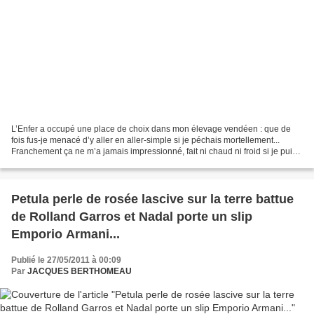
L’Enfer a occupé une place de choix dans mon élevage vendéen : que de
fois fus-je menacé d’y aller en aller-simple si je péchais mortellement...
Franchement ça ne m’a jamais impressionné, fait ni chaud ni froid si je puis
dire. Ce Diable, dit Belzébuth,...
Petula perle de rosée lascive sur la terre battue
de Rolland Garros et Nadal porte un slip
Emporio Armani...
Publié le 27/05/2011 à 00:09
Par
JACQUES BERTHOMEAU