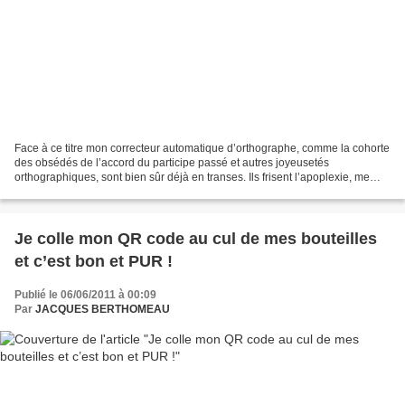
Face à ce titre mon correcteur automatique d’orthographe, comme la cohorte
des obsédés de l’accord du participe passé et autres joyeusetés
orthographiques, sont bien sûr déjà en transes. Ils frisent l’apoplexie, me
vouent aux gémonies. Désolé mais je...
Je colle mon QR code au cul de mes bouteilles
et c’est bon et PUR !
Publié le 06/06/2011 à 00:09
Par
JACQUES BERTHOMEAU