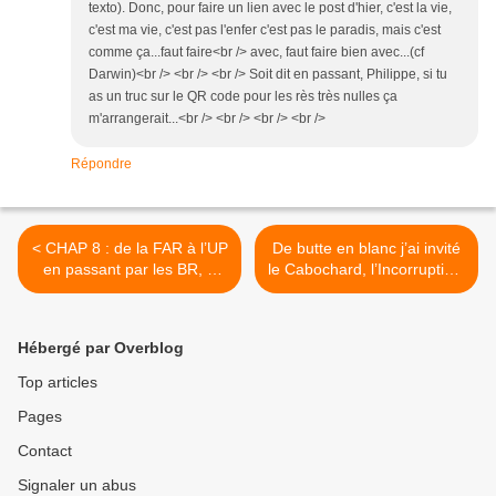
texto). Donc, pour faire un lien avec le post d'hier, c'est la vie,
c'est ma vie, c'est pas l'enfer c'est pas le paradis, mais c'est
comme ça...faut faire<br /> avec, faut faire bien avec...(cf
Darwin)<br /> <br /> <br /> Soit dit en passant, Philippe, si tu
as un truc sur le QR code pour les rès très nulles ça
m'arrangerait...<br /> <br /> <br /> <br />
Répondre
< CHAP 8 : de la FAR à l’UP
De butte en blanc j’ai invité
en passant par les BR, «
le Cabochard, l’Incorruptible
Bal Tragique à Colombey :
et le Turbullent à venir
1 mort ».
partager mes fricassées
d’été... >
Hébergé par Overblog
Top articles
Pages
Contact
Signaler un abus