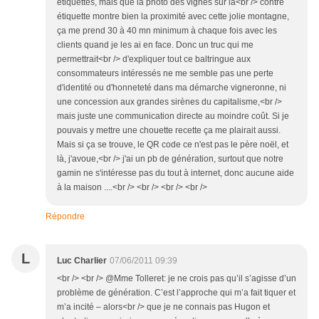
étiquettes, mais que la photo des vignes sur la<br /> contre
étiquette montre bien la proximité avec cette jolie montagne,
ça me prend 30 à 40 mn minimum à chaque fois avec les
clients quand je les ai en face. Donc un truc qui me
permettrait<br /> d'expliquer tout ce baltringue aux
consommateurs intéressés ne me semble pas une perte
d'identité ou d'honneteté dans ma démarche vigneronne, ni
une concession aux grandes sirènes du capitalisme,<br />
mais juste une communication directe au moindre coût. Si je
pouvais y mettre une chouette recette ça me plairait aussi.
Mais si ça se trouve, le QR code ce n'est pas le père noël, et
là, j'avoue,<br /> j'ai un pb de génération, surtout que notre
gamin ne s'intéresse pas du tout à internet, donc aucune aide
à la maison ....<br /> <br /> <br /> <br />
Répondre
L
Luc Charlier
07/06/2011 09:39
<br /> <br /> @Mme Tolleret: je ne crois pas qu’il s’agisse d’un
problème de génération. C’est l’approche qui m’a fait tiquer et
m’a incité – alors<br /> que je ne connais pas Hugon et