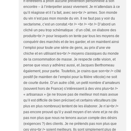
n’entretiens a priori aucune prévention personnelle à son
encontre – à l’interpeller assez vivement. Je m’attendais à ce
qu’il réagisse et il l’a fait, avec ses<br /> armes. Son monde
du vin n’est pas mon monde du vin. Il ne faut pas y voir du
sectarisme, c’est un constat.<br /> <br /> <br /> D’abord un
cliché un peu trop schématique : d’un côté, on élabore des
produits<br /> pour lesquels on tente par tous les moyens de
conquérir des marchés et de les garder, et on maintient ainsi
l’emploi pour toute une série de gens, au prix d’une vie
chiche et en utilisant les<br /> moyens classiques du monde
de la consommation de masse. Je respecte cette vision, et
pense que vous y adhérez aussi, et Jacques Berthomeau
également, pour partie. Toutefois, je crains que son<br /> côté
positif (le maintien de l’emploi pour la filière viticole) ne soit
de courte durée. D’un autre côté, un petit nombre d’amateurs
(souvent hors de France) s’intéressent à des vins plus<br />
« artisanaux » (je ne trouve pas de meilleur mot mais avoue
qu’il est difficile de bien préciser) et certains viticulteurs (de
plus en plus nombreux) tentent de les élaborer. Je n’ai<br />
pas encore prouvé qu’il y avait moyen d’en vivre et je ne dis
pas non plus que nous ne tenons aucun compte des désirs
(exigences ?) des clients. Je ne prétends pas non plus que
ces vins<br /> soient meilleurs. Ils sont simplement plus de