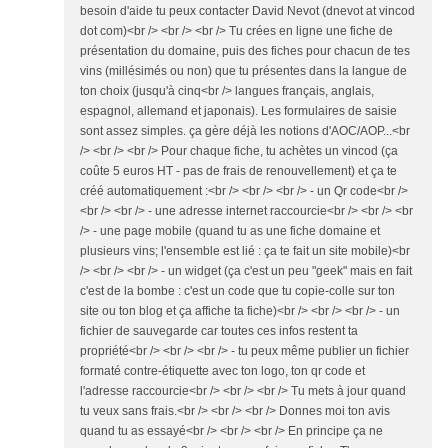
besoin d'aide tu peux contacter David Nevot (dnevot at vincod
dot com)<br /> <br /> <br /> Tu crées en ligne une fiche de
présentation du domaine, puis des fiches pour chacun de tes
vins (millésimés ou non) que tu présentes dans la langue de
ton choix (jusqu'à cinq<br /> langues français, anglais,
espagnol, allemand et japonais). Les formulaires de saisie
sont assez simples. ça gère déjà les notions d'AOC/AOP...<br
/> <br /> <br /> Pour chaque fiche, tu achètes un vincod (ça
coûte 5 euros HT - pas de frais de renouvellement) et ça te
créé automatiquement :<br /> <br /> <br /> - un Qr code<br />
<br /> <br /> - une adresse internet raccourcie<br /> <br /> <br
/> - une page mobile (quand tu as une fiche domaine et
plusieurs vins; l'ensemble est lié : ça te fait un site mobile)<br
/> <br /> <br /> - un widget (ça c'est un peu "geek" mais en fait
c'est de la bombe : c'est un code que tu copie-colle sur ton
site ou ton blog et ça affiche ta fiche)<br /> <br /> <br /> - un
fichier de sauvegarde car toutes ces infos restent ta
propriété<br /> <br /> <br /> - tu peux même publier un fichier
formaté contre-étiquette avec ton logo, ton qr code et
l'adresse raccourcie<br /> <br /> <br /> Tu mets à jour quand
tu veux sans frais.<br /> <br /> <br /> Donnes moi ton avis
quand tu as essayé<br /> <br /> <br /> En principe ça ne