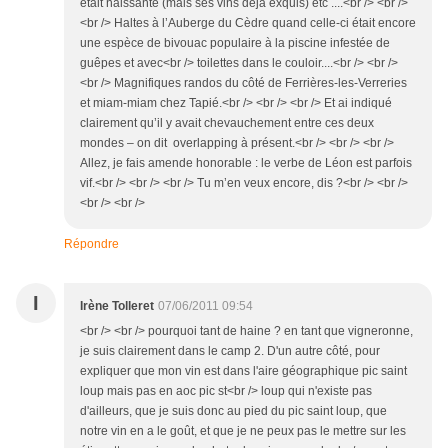
était naissante (mais ses vins déjà exquis) etc ....<br /> <br />
<br /> Haltes à l’Auberge du Cèdre quand celle-ci était encore
une espèce de bivouac populaire à la piscine infestée de
guêpes et avec<br /> toilettes dans le couloir....<br /> <br />
<br /> Magnifiques randos du côté de Ferrières-les-Verreries
et miam-miam chez Tapié.<br /> <br /> <br /> Et ai indiqué
clairement qu’il y avait chevauchement entre ces deux
mondes – on dit overlapping à présent.<br /> <br /> <br />
Allez, je fais amende honorable : le verbe de Léon est parfois
vif.<br /> <br /> <br /> Tu m’en veux encore, dis ?<br /> <br />
<br /> <br />
Répondre
I
Irène Tolleret
07/06/2011 09:54
<br /> <br /> pourquoi tant de haine ? en tant que vigneronne,
je suis clairement dans le camp 2. D'un autre côté, pour
expliquer que mon vin est dans l'aire géographique pic saint
loup mais pas en aoc pic st<br /> loup qui n'existe pas
d'ailleurs, que je suis donc au pied du pic saint loup, que
notre vin en a le goût, et que je ne peux pas le mettre sur les