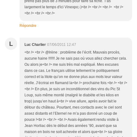
prend pas plus de 3 minutes pour faire sa fiche. T'as
largement le temps d'ici Vinexpo;-)<br /> <br /> <br /> <br />
<br /> <br /> <br />
Répondre
L
Luc Charlier
07/06/2011 12:47
<br /> <br /> @Irène : problème de l’écrit. Mauvais procès,
aucune haine !!!!!!! Je ne sais pas où vous allez chercher cela.
Ou alors je<br /> me suis très mal expliqué. Mes excuses
dans ce cas. Le français utilise tellement le politiquement
correct et la litote qu’on ne donne plus aux mots leur valeur
réelle. J’écrirai en flamand la<br /> prochaine fois.<br /> <br />
<br /> En plus, je suis un inconditionnel des vins du Pic St
Loup, suis même monté (malgré le diabète et les kilos en
trop) jusqu’en haut à<br /> vive allure, après avoir fait le
détour du château. Pourtant, mes contacts avec le ciel sont
assez distants et l’Eternel ne m’a pas donné un coup de
pouce !<br /> <br /> <br /> Avais également rendu visite à
Jean Horliac dès le début des années ’90, avant que sa
maison en bois ne soit achevée et alors que<br /> sa gloire