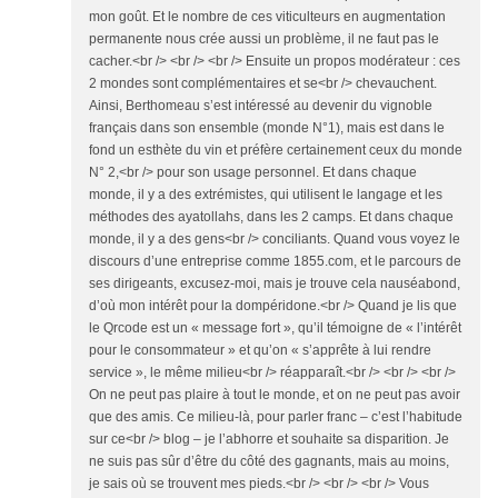
mon goût. Et le nombre de ces viticulteurs en augmentation
permanente nous crée aussi un problème, il ne faut pas le
cacher.<br /> <br /> <br /> Ensuite un propos modérateur : ces
2 mondes sont complémentaires et se<br /> chevauchent.
Ainsi, Berthomeau s’est intéressé au devenir du vignoble
français dans son ensemble (monde N°1), mais est dans le
fond un esthète du vin et préfère certainement ceux du monde
N° 2,<br /> pour son usage personnel. Et dans chaque
monde, il y a des extrémistes, qui utilisent le langage et les
méthodes des ayatollahs, dans les 2 camps. Et dans chaque
monde, il y a des gens<br /> conciliants. Quand vous voyez le
discours d’une entreprise comme 1855.com, et le parcours de
ses dirigeants, excusez-moi, mais je trouve cela nauséabond,
d’où mon intérêt pour la dompéridone.<br /> Quand je lis que
le Qrcode est un « message fort », qu’il témoigne de « l’intérêt
pour le consommateur » et qu’on « s’apprête à lui rendre
service », le même milieu<br /> réapparaît.<br /> <br /> <br />
On ne peut pas plaire à tout le monde, et on ne peut pas avoir
que des amis. Ce milieu-là, pour parler franc – c’est l’habitude
sur ce<br /> blog – je l’abhorre et souhaite sa disparition. Je
ne suis pas sûr d’être du côté des gagnants, mais au moins,
je sais où se trouvent mes pieds.<br /> <br /> <br /> Vous