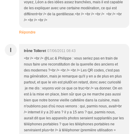
voyez, Léon a des idées assez tranchées, mais il est capable
de les expliquer avec une certaine modération, ce qui est
différent<br /> de la gentillesse.<br /> <br /> <br /> <br /> <br
/> <br /> <br />
Répondre
I
Irène Tolleret
07/06/2011 08:43
<br /> <br /> @Luc & Philippe : vous seriez pas en train de
nous faire une reconstitution de la querelle des anciens et
des modernes ?<br /> <br /> <br /> Les QR codes, c'est pas
ma génération, mais je remarque qu'il y en a de plus en plus
partout, et que le vin est plutôt en retard, donc avec curiosité
je me dis : voyons voir ce que ce truc<br /> va donner. On en
est à la mise en place, bien sûr que ça ne marche pas aussi
bien que notre bonne vieille cafetière dans la cuisine, mais
n'oublions pas d'où nous venons : qui, parmis nous, avait<br
/> internet il y a 20 ans ? il y a 15 ans ? qui, parmis nous,
aurait dit que les appareils photos seraient supplantés par les
téléphones portables ? que les téléphones portables ne
serviraient plus<br /> à téléphoner (première utilisation =