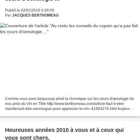
Publié le 02/01/2010 à 00:00
Par
JACQUES BERTHOMEAU
Comme vous avez beaucoup aimé la chronique sur les cours d'œnologie de
nos amis du Vin en Tête http://www.berthomeau.com/article-faut-il-etre-
maintenant-etre-oenologue-pour-apprecier-le-vin--41993276.html toujours
dans la même veine, comme il faut bien...
Heureuses années 2010 à vous et à ceux qui
vous sont chers.