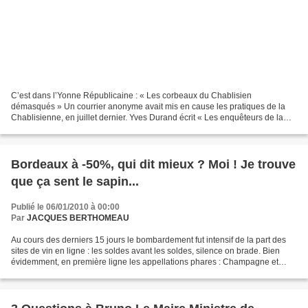
C’est dans l’Yonne Républicaine : « Les corbeaux du Chablisien
démasqués » Un courrier anonyme avait mis en cause les pratiques de la
Chablisienne, en juillet dernier. Yves Durand écrit « Les enquêteurs de la
police judicaire viennent en effet de débusquer...
Bordeaux à -50%, qui dit mieux ?‏ Moi ! Je trouve
que ça sent le sapin...
Publié le 06/01/2010 à 00:00
Par
JACQUES BERTHOMEAU
Au cours des derniers 15 jours le bombardement fut intensif de la part des
sites de vin en ligne : les soldes avant les soldes, silence on brade. Bien
évidemment, en première ligne les appellations phares : Champagne et
Bordeaux. Le titre de ma chronique...