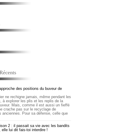
s
 Récents
approche des positions du buveur de
lier ne rechigne jamais, même pendant les
 à explorer les plis et les replis de la
buveur. Mais, comme il est aussi un fieffé
 ne crache pas sur le recyclage de
s anciennes. Pour sa défense, celle que
son 2 : il passait sa vie avec les bandits
lle lui dit fais-toi interdire !