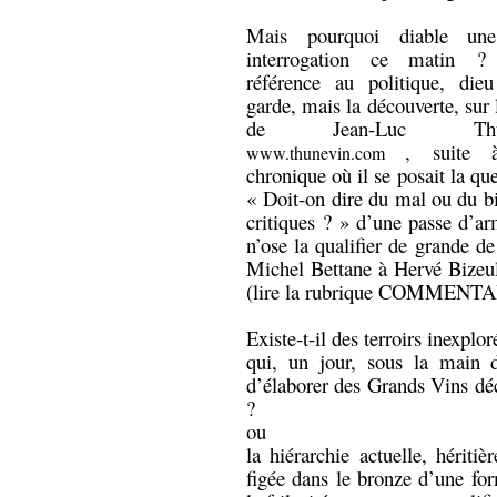
Mais pourquoi diable une
interrogation ce matin ?
référence au politique, die
garde, mais la découverte, sur 
de Jean-Luc Thun
, suite 
www.thunevin.com
chronique où il se posait la que
« Doit-on dire du mal ou du b
critiques ? » d’une passe d’ar
n’ose la qualifier de grande de
Michel Bettane à Hervé Bizeu
(lire la rubrique COMMENTAIR
Existe-t-il des terroirs inexpl
qui, un jour, sous la main d
d’élaborer des Grands Vins déc
?
ou
la hiérarchie actuelle, hériti
figée dans le bronze d’une for