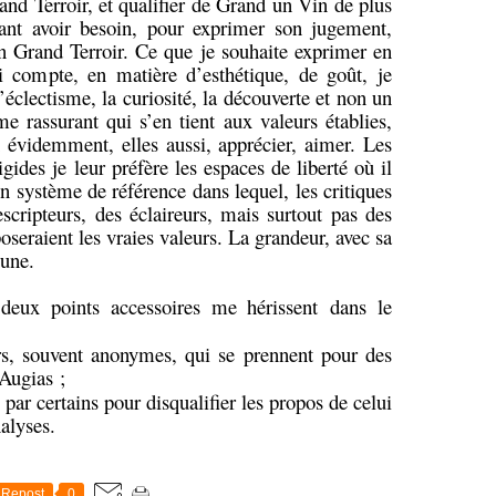
and Terroir, et qualifier de Grand un Vin de plus
tant avoir besoin, pour exprimer son jugement,
 un Grand Terroir. Ce que je souhaite exprimer en
i compte, en matière d’esthétique, de goût, je
l’éclectisme, la curiosité, la découverte et non un
e rassurant qui s’en tient aux valeurs établies,
n évidemment, elles aussi, apprécier, aimer. Les
igides je leur préfère les espaces de liberté où il
on système de référence dans lequel, les critiques
cripteurs, des éclaireurs, mais surtout pas des
oseraient les vraies valeurs. La grandeur, avec sa
 une.
 deux points accessoires me hérissent dans le
s, souvent anonymes, qui se prennent pour des
’Augias ;
 par certains pour disqualifier les propos de celui
nalyses.
Repost
0