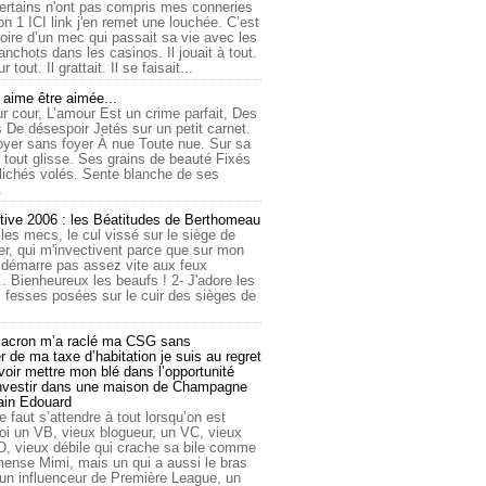
ertains n'ont pas compris mes conneries
on 1 ICI link j'en remet une louchée. C’est
toire d’un mec qui passait sa vie avec les
nchots dans les casinos. Il jouait à tout.
ur tout. Il grattait. Il se faisait...
ime être aimée...
r cour, L’amour Est un crime parfait, Des
 De désespoir Jetés sur un petit carnet.
oyer sans foyer À nue Toute nue. Sur sa
 tout glisse. Ses grains de beauté Fixés
lichés volés. Sente blanche de ses
.
tive 2006 : les Béatitudes de Berthomeau
 les mecs, le cul vissé sur le siège de
er, qui m'invectivent parce que sur mon
e démarre pas assez vite aux feux
... Bienheureux les beaufs ! 2- J'adore les
 fesses posées sur le cuir des sièges de
cron m’a raclé ma CSG sans
 de ma taxe d’habitation je suis au regret
oir mettre mon blé dans l’opportunité
investir dans une maison de Champagne
lain Edouard
le faut s’attendre à tout lorsqu’on est
 un VB, vieux blogueur, un VC, vieux
D, vieux débile qui crache sa bile comme
mmense Mimi, mais un qui a aussi le bras
 un influenceur de Première League, un