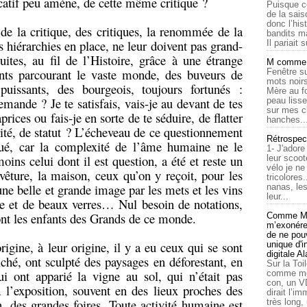
ficatif peu amène, de cette même critique ?
Puisque c
de la sais
donc l’his
 de la critique, des critiques, la renommée de la
bandits ma
hiérarchies en place, ne leur doivent pas grand-
Il pariait s
uites, au fil de l’Histoire, grâce à une étrange
M comme a
ts parcourant le vaste monde, des buveurs de
Fenêtre su
mots noirs
uissants, des bourgeois, toujours fortunés :
Mère au f
mande ? Je te satisfais, vais-je au devant de tes
peau lisse
sur mes c
prices ou fais-je en sorte de te séduire, de flatter
hanches..
arité, de statut ? L’écheveau de ce questionnement
Rétrospec
oué, car la complexité de l’âme humaine ne le
1- J'adore
ins celui dont il est question, a été et reste un
leur scoot
vélo je n
vêture, la maison, ceux qu’on y reçoit, pour les
tricolores
ne belle et grande image par les mets et les vins
nanas, les
leur...
lle et de beaux verres… Nul besoin de notations,
ont les enfants des Grands de ce monde.
Comme Ma
m’exonérer
de ne pouv
origine, à leur origine, il y a eu ceux qui se sont
unique d'
digitale A
riché, ont sculpté des paysages en déforestant, en
Sur la Toi
ui ont apparié la vigne au sol, qui n’était pas
comme moi
con, un V
à l’exposition, souvent en des lieux proches des
dirait l’i
 des grandes foires. Toute activité humaine est
très long,