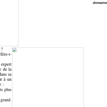
domaine 
 ?
fère-t-
expert
e de la
dans sa
nt à un
e :
is plus
 grand.