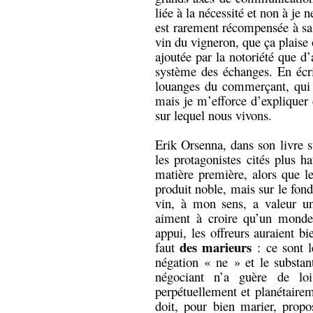
liée à la nécessité et non à je n
est rarement récompensée à sa j
vin du vigneron, que ça plaise 
ajoutée par la notoriété que d’
système des échanges. En écriv
louanges du commerçant, qui p
mais je m’efforce d’expliquer 
sur lequel nous vivons.
Erik Orsenna, dans son livre su
les protagonistes cités plus h
matière première, alors que le
produit noble, mais sur le fon
vin, à mon sens, a valeur uni
aiment à croire qu’un monde 
appui, les offreurs auraient b
des marieurs
faut
: ce sont l
négation « ne » et le substant
négociant n’a guère de lo
perpétuellement et planétairem
doit, pour bien marier, propo