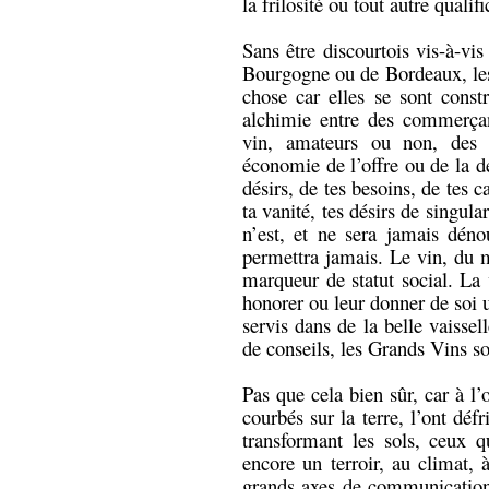
la frilosité ou tout autre quali
Sans être discourtois vis-à-vis
Bourgogne ou de Bordeaux, les 
chose car elles se sont constr
alchimie entre des commerçan
vin, amateurs ou non, des p
économie de l’offre ou de la de
désirs, de tes besoins, de tes ca
ta vanité, tes désirs de singul
n’est, et ne sera jamais dén
permettra jamais. Le vin, du mo
marqueur de statut social. La 
honorer ou leur donner de soi u
servis dans de la belle vaisse
de conseils, les Grands Vins s
Pas que cela bien sûr, car à l’
courbés sur la terre, l’ont déf
transformant les sols, ceux q
encore un terroir, au climat, 
grands axes de communication,