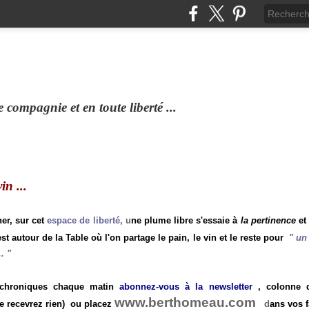
compagnie et en toute liberté ...
n ...
ner, sur cet
espace de liberté
, u
ne plume libre s'essaie à
la pertinence
et
st autour de la Table où l'on partage le pain, le vin et le reste pour
"
un 
.
"
 chroniques chaque matin
abonnez-vous à la newsletter
, colonne de
www.berthomeau.com
e recevrez rien)
ou placez
d
ans vos f