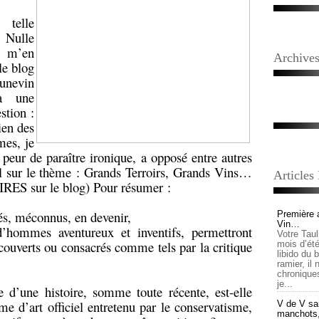
 telle
 Nulle
u m’en
Archive
le blog
evin
à une
stion :
ien des
mes, je
 peur de paraître ironique, a opposé entre autres
l sur le thème : Grands Terroirs, Grands Vins…
Articles
ES sur le blog) Pour résumer :
orés, méconnus, en devenir,
Première 
Vin…
’hommes aventureux et inventifs, permettront
Votre Tau
ouverts ou consacrés comme tels par la critique
mois d’été,
libido du 
ramier, il
chronique
je...
ère d’une histoire, somme toute récente, est-elle
me d’art officiel entretenu par le conservatisme,
V de V sai
manchots, e