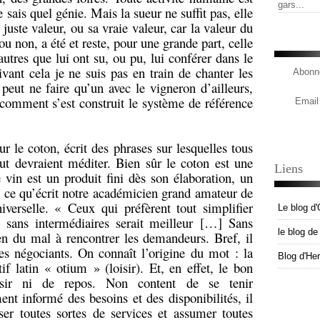
gars...
e sais quel génie. Mais la sueur ne suffit pas, elle
uste valeur, ou sa vraie valeur, car la valeur du
ou non, a été et reste, pour une grande part, celle
autres que lui ont su, ou pu, lui conférer dans le
ant cela je ne suis pas en train de chanter les
Abonne
eut ne faire qu’un avec le vigneron d’ailleurs,
comment s’est construit le système de référence
Email
r le coton, écrit des phrases sur lesquelles tous
aut devraient méditer. Bien sûr le coton est une
Liens
 vin est un produit fini dès son élaboration, un
d ce qu’écrit notre académicien grand amateur de
verselle. « Ceux qui préfèrent tout simplifier
Le blog d'
sans intermédiaires serait meilleur […] Sans
le blog d
ien du mal à rencontrer les demandeurs. Bref, il
es négociants. On connaît l’origine du mot : la
Blog d'He
if latin « otium » (loisir). Et, en effet, le bon
isir ni de repos. Non content de se tenir
ent informé des besoins et des disponibilités, il
ser toutes sortes de services et assumer toutes