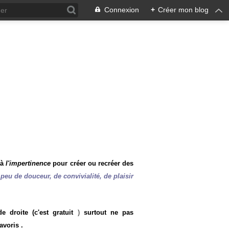
Connexion
+
Créer mon blog
 à
l'impertinence
pour créer ou recréer des
peu de douceur, de convivialité, de plaisir
 droite (c'est gratuit
)
surtout ne pas
avoris .