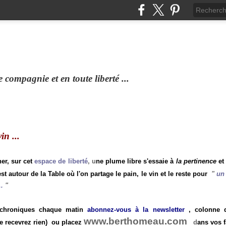
compagnie et en toute liberté ...
n ...
ner, sur cet
espace de liberté
, u
ne plume libre s'essaie à
la pertinence
et
st autour de la Table où l'on partage le pain, le vin et le reste pour
"
un 
.
"
 chroniques chaque matin
abonnez-vous à la newsletter
, colonne de
www.berthomeau.com
e recevrez rien)
ou placez
d
ans vos f