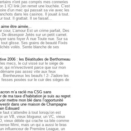
ertains n'ont pas compris mes conneries
on 1 ICI link j'en remet une louchée. C’est
toire d’un mec qui passait sa vie avec les
nchots dans les casinos. Il jouait à tout.
ur tout. Il grattait. Il se faisait...
ime être aimée...
r cour, L’amour Est un crime parfait, Des
 De désespoir Jetés sur un petit carnet.
oyer sans foyer À nue Toute nue. Sur sa
 tout glisse. Ses grains de beauté Fixés
lichés volés. Sente blanche de ses
.
tive 2006 : les Béatitudes de Berthomeau
 les mecs, le cul vissé sur le siège de
er, qui m'invectivent parce que sur mon
e démarre pas assez vite aux feux
... Bienheureux les beaufs ! 2- J'adore les
 fesses posées sur le cuir des sièges de
cron m’a raclé ma CSG sans
 de ma taxe d’habitation je suis au regret
oir mettre mon blé dans l’opportunité
investir dans une maison de Champagne
lain Edouard
le faut s’attendre à tout lorsqu’on est
 un VB, vieux blogueur, un VC, vieux
D, vieux débile qui crache sa bile comme
mmense Mimi, mais un qui a aussi le bras
 un influenceur de Première League, un