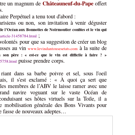
Châteauneuf-du-Pape
mettre un magnum de
offert
s.
aire Perpétuel a tenu tout d'abord :
isiens ou non, son invitation à venir déguster
e l’Océan aux Bonnottes de Noirmoutier confites et le vin qui
;
article-31458784.html
 volontés pour que sa suggestion de créer un blog
usses au vin
à la suite de
www.levindantousesetats.com
 son père : « est-ce que le vin est difficile à faire ? »
puisse prendre corps.
95758.html
iant dans sa barbe poivre et sel, sous l'oeil
ais, il s'est exclamé : « À quoi ça sert que
 les membres de l’ABV le laisse ramer avec une
rand navire voguant sur le vaste Océan de
conduisant ses hôtes virtuels sur la Toile, il a
le mobilisation générale des Bons Vivants pour
vre fasse de nouveaux adeptes…