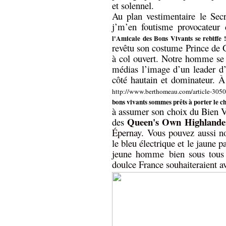
et solennel.
Au plan vestimentaire le Secré
j’m’en foutisme provocateur 
l'Amicale des Bons Vivants se rebiffe 
revêtu son costume Prince de 
à col ouvert. Notre homme se 
médias l’image d’un leader d’o
côté hautain et dominateur. 
http://www.berthomeau.com/article-305
bons vivants sommes prêts à porter le c
à assumer son choix du Bien Vi
Queen's Own Highlande
des
Épernay.
Vous pouvez aussi no
le bleu électrique et le jaune p
jeune homme bien sous tous 
doulce France souhaiteraient a