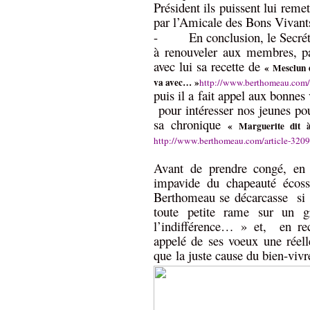
Président ils puissent lui re
par l’Amicale des Bons Vivant
-
En conclusion, le Secrét
à renouveler aux membres, par
avec lui sa recette de
«
Mesclun d
va avec…
»
http://www.berthomeau.com/
puis il a fait appel aux bonnes
pour intéresser nos jeunes po
sa chronique
«
Marguerite dit à
http://www.berthomeau.com/article-320
Avant de prendre congé, en r
impavide du chapeauté écoss
Berthomeau se décarcasse
si
toute petite rame sur un g
l’indifférence… » et,
en re
appelé de ses voeux une réel
que la juste cause du bien-vi