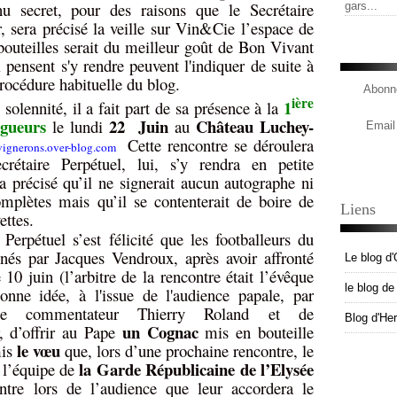
u secret, pour des raisons que le Secrétaire
gars...
r, sera précisé la veille sur Vin&Cie l’espace de
outeilles serait du meilleur goût de Bon Vivant
i pensent s'y rendre peuvent l'indiquer de suite à
océdure habituelle du blog.
Abonne
ière
1
 solennité, il a fait part de sa présence à la
ogueurs
22
Juin
Château Luchey-
le lundi
au
Email
Cette rencontre se déroulera
tvignerons.over-blog.com
étaire Perpétuel, lui, s’y rendra en petite
 précisé qu’il ne signerait aucun autographe ni
mplètes mais qu’il se contenterait de boire de
Liens
ettes.
 Perpétuel s’est félicité que les footballeurs du
s par Jacques Vendroux, après avoir affronté
Le blog d'
 10 juin (l’arbitre de la rencontre était l’évêque
le blog d
onne idée,
à l'issue de l'audience papale, par
able commentateur Thierry Roland et de
Blog d'He
un Cognac
, d’offrir au Pape
mis en bouteille
le vœu
mis
que, lors d’une prochaine rencontre, le
la Garde Républicaine de l’Elysée
t l’équipe de
ontre lors de l’audience que leur accordera le