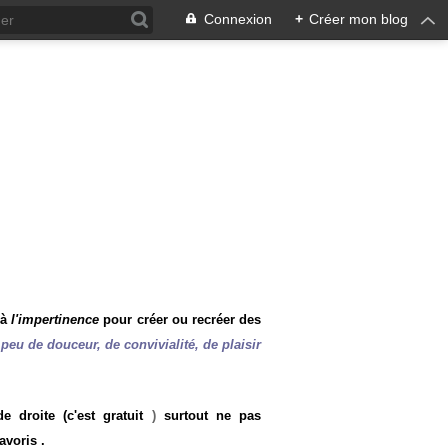
Connexion
+
Créer mon blog
 à
l'impertinence
pour créer ou recréer des
peu de douceur, de convivialité, de plaisir
 droite (c'est gratuit
)
surtout ne pas
avoris .