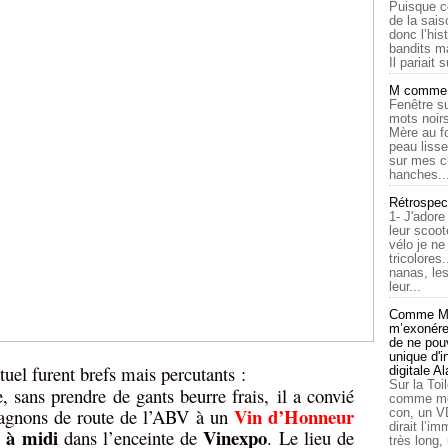
Puisque c
de la sais
donc l’his
bandits ma
Il pariait s
M comme a
Fenêtre su
mots noirs
Mère au f
peau lisse
sur mes c
hanches..
Rétrospec
1- J'adore
leur scoot
vélo je n
tricolores
nanas, les
leur...
Comme Ma
m’exonérer
de ne pouv
unique d'
uel furent brefs mais percutants :
digitale A
Sur la Toi
 sans prendre de gants beurre frais, il a convié
comme moi
Vin d’Honneur
agnons de route de l’ABV à un
con, un V
dirait l’i
 à midi
Vinexpo
dans l’enceinte de
. Le lieu de
très long,