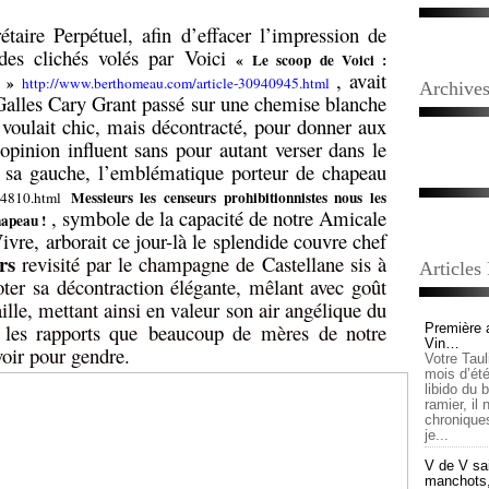
taire Perpétuel, afin d’effacer l’impression de
des clichés volés par Voici
«
Le scoop de Voici :
, avait
! »
http://www.berthomeau.com/article-30940945.html
Archive
Galles Cary Grant passé sur une chemise blanche
voulait chic, mais décontracté, pour donner aux
pinion influent sans pour autant verser dans le
À sa gauche, l’emblématique porteur de chapeau
Messieurs les censeurs prohibitionnistes nous les
04810.html
, symbole de la capacité de notre Amicale
hapeau !
vre, arborait ce jour-là le splendide couvre chef
rs
revisité par le champagne de Castellane sis
à
Articles
ter sa décontraction élégante, mêlant avec goût
aille, mettant ainsi en valeur son air angélique du
les rapports que beaucoup de mères de notre
Première 
Vin…
voir pour gendre.
Votre Tau
mois d’été,
libido du 
ramier, il
chronique
je...
V de V sai
manchots, e