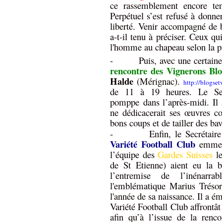
ce rassemblement encore ten
Perpétuel s’est refusé à donne
liberté. Venir accompagné de b
a-t-il tenu à préciser. Ceux qu
l'homme au chapeau selon la pr
-
Puis, avec une certaine
rencontre des Vignerons Bl
Halde
(Mérignac).
http://blogse
de 11 à 19 heures. Le Secr
pomppe dans l’après-midi. Il a
ne dédicacerait ses œuvres co
bons coups et de tailler des bav
-
Enfin, le Secrétaire
Variété Football Club
emmené
l’équipe des
Gardes Suisses
le
de St Etienne) aient eu la b
l’entremise de l’inénarr
l'emblématique Marius Trésor
l'année de sa naissance. Il a é
Variété Football Club affrontâ
afin qu’à l’issue de la renc