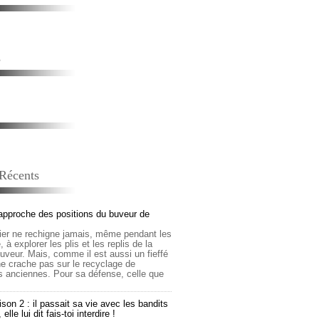
s
 Récents
approche des positions du buveur de
lier ne rechigne jamais, même pendant les
 à explorer les plis et les replis de la
buveur. Mais, comme il est aussi un fieffé
 ne crache pas sur le recyclage de
s anciennes. Pour sa défense, celle que
son 2 : il passait sa vie avec les bandits
lle lui dit fais-toi interdire !