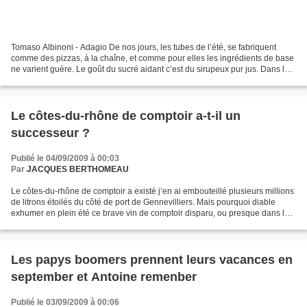
Tomaso Albinoni - Adagio De nos jours, les tubes de l’été, se fabriquent
comme des pizzas, à la chaîne, et comme pour elles les ingrédients de base
ne varient guère. Le goût du sucré aidant c’est du sirupeux pur jus. Dans les
années 60, les fameuses sixties...
Le côtes-du-rhône de comptoir a-t-il un
successeur ?
Publié le 04/09/2009 à 00:03
Par
JACQUES BERTHOMEAU
Le côtes-du-rhône de comptoir a existé j’en ai embouteillé plusieurs millions
de litrons étoilés du côté de port de Gennevilliers. Mais pourquoi diable
exhumer en plein été ce brave vin de comptoir disparu, ou presque dans les
oubliettes des bistrotiers...
Les papys boomers prennent leurs vacances en
september et Antoine remenber
Publié le 03/09/2009 à 00:06