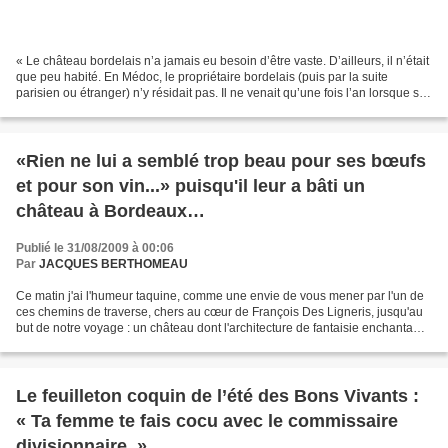
« Le château bordelais n’a jamais eu besoin d’être vaste. D’ailleurs, il n’était
que peu habité. En Médoc, le propriétaire bordelais (puis par la suite
parisien ou étranger) n’y résidait pas. Il ne venait qu’une fois l’an lorsque sa
présence était nécessaire...
«Rien ne lui a semblé trop beau pour ses bœufs
et pour son vin...» puisqu'il leur a bâti un
château à Bordeaux…
Publié le 31/08/2009 à 00:06
Par
JACQUES BERTHOMEAU
Ce matin j'ai l'humeur taquine, comme une envie de vous mener par l'un de
ces chemins de traverse, chers au cœur de François Des Ligneris, jusqu'au
but de notre voyage : un château dont l'architecture de fantaisie enchanta
Stendhal : « Cela n'est ni grec,...
Le feuilleton coquin de l’été des Bons Vivants :
« Ta femme te fais cocu avec le commissaire
divisionnaire. »