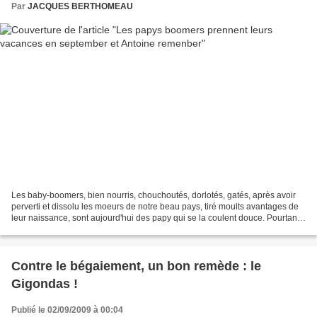
Par
JACQUES BERTHOMEAU
Les baby-boomers, bien nourris, chouchoutés, dorlotés, gatés, après avoir
perverti et dissolu les moeurs de notre beau pays, tiré moults avantages de
leur naissance, sont aujourd'hui des papy qui se la coulent douce. Pourtant,
Alfred Sauvy en 1959 dans...
Contre le bégaiement, un bon remède : le
Gigondas !
Publié le 02/09/2009 à 00:04