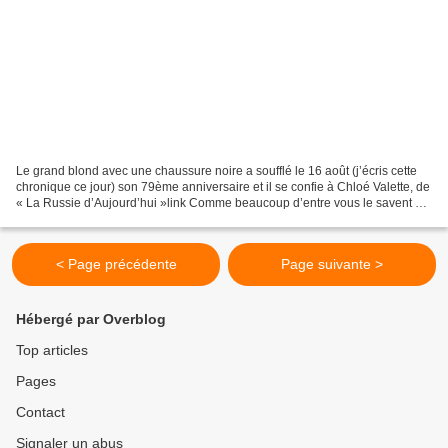
Le grand blond avec une chaussure noire a soufflé le 16 août (j’écris cette
chronique ce jour) son 79ème anniversaire et il se confie à Chloé Valette, de
« La Russie d’Aujourd’hui »link Comme beaucoup d’entre vous le savent en
1986, Pierre Richard a été...
< Page précédente
Page suivante >
Hébergé par Overblog
Top articles
Pages
Contact
Signaler un abus