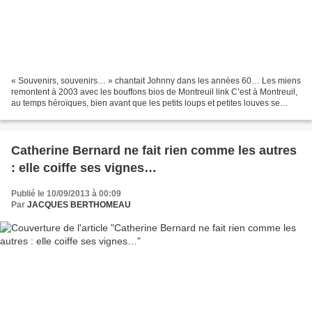
« Souvenirs, souvenirs… » chantait Johnny dans les années 60… Les miens
remontent à 2003 avec les bouffons bios de Montreuil link C’est à Montreuil,
au temps héroïques, bien avant que les petits loups et petites louves se
passionnent pour les vins nus,...
Catherine Bernard ne fait rien comme les autres
: elle coiffe ses vignes…
Publié le 10/09/2013 à 00:09
Par
JACQUES BERTHOMEAU