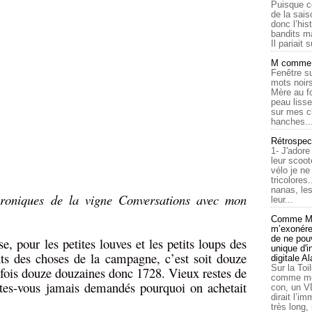
Puisque c
de la sais
donc l’his
bandits ma
Il pariait s
M comme a
Fenêtre su
mots noirs
Mère au f
peau lisse
sur mes c
hanches..
Rétrospec
1- J'adore
leur scoot
vélo je n
tricolores
nanas, les
roniques de la vigne Conversations avec mon
leur...
Comme Ma
m’exonérer
de ne pouv
e, pour les petites louves et les petits loups des
unique d'
nts des choses de la campagne, c’est soit douze
digitale A
Sur la Toi
fois douze douzaines donc 1728. Vieux restes de
comme moi
êtes-vous jamais demandés pourquoi on achetait
con, un V
dirait l’i
très long,