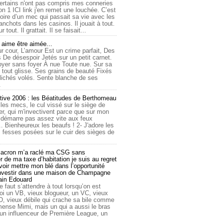
ertains n'ont pas compris mes conneries
on 1 ICI link j'en remet une louchée. C’est
toire d’un mec qui passait sa vie avec les
nchots dans les casinos. Il jouait à tout.
ur tout. Il grattait. Il se faisait...
ime être aimée...
r cour, L’amour Est un crime parfait, Des
 De désespoir Jetés sur un petit carnet.
oyer sans foyer À nue Toute nue. Sur sa
 tout glisse. Ses grains de beauté Fixés
lichés volés. Sente blanche de ses
.
tive 2006 : les Béatitudes de Berthomeau
 les mecs, le cul vissé sur le siège de
er, qui m'invectivent parce que sur mon
e démarre pas assez vite aux feux
... Bienheureux les beaufs ! 2- J'adore les
 fesses posées sur le cuir des sièges de
cron m’a raclé ma CSG sans
 de ma taxe d’habitation je suis au regret
oir mettre mon blé dans l’opportunité
investir dans une maison de Champagne
lain Edouard
le faut s’attendre à tout lorsqu’on est
 un VB, vieux blogueur, un VC, vieux
D, vieux débile qui crache sa bile comme
mmense Mimi, mais un qui a aussi le bras
 un influenceur de Première League, un