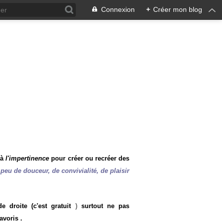
Connexion
+
Créer mon blog
 à
l'impertinence
pour créer ou recréer des
peu de douceur, de convivialité, de plaisir
 droite (c'est gratuit
)
surtout ne pas
avoris .