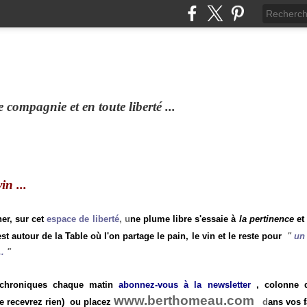
compagnie et en toute liberté ...
n ...
ner, sur cet
espace de liberté
, u
ne plume libre s'essaie à
la pertinence
et
st autour de la Table où l'on partage le pain, le vin et le reste pour
"
un 
.
"
 chroniques chaque matin
abonnez-vous à la newsletter
, colonne de
www.berthomeau.com
e recevrez rien)
ou placez
d
ans vos f