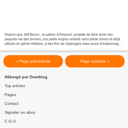
Depuis que Jeff Bezos , le patron d'Amazon, projette de faire livrer ses
paquets via des drones, ces petits engins volants sans pilote d'ores et déjà
utilisés en génie militaire, à des fins de repérages mais aussi d'espionnage,
je vois des drones partout....
< Page précédente
Page suivante >
Hébergé par Overblog
Top articles
Pages
Contact
Signaler un abus
C.G.U.