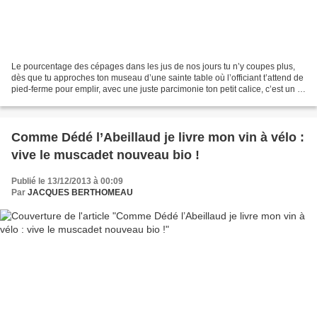
Le pourcentage des cépages dans les jus de nos jours tu n’y coupes plus,
dès que tu approches ton museau d’une sainte table où l’officiant t’attend de
pied-ferme pour emplir, avec une juste parcimonie ton petit calice, c’est un tir
nourri. Sauf bien sûr...
Comme Dédé l’Abeillaud je livre mon vin à vélo :
vive le muscadet nouveau bio !
Publié le 13/12/2013 à 00:09
Par
JACQUES BERTHOMEAU