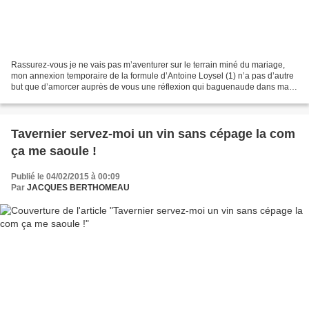
Rassurez-vous je ne vais pas m’aventurer sur le terrain miné du mariage,
mon annexion temporaire de la formule d’Antoine Loysel (1) n’a pas d’autre
but que d’amorcer auprès de vous une réflexion qui baguenaude dans ma
tête un peu folâtre. Lorsque j’ai...
Tavernier servez-moi un vin sans cépage la com
ça me saoule !
Publié le 04/02/2015 à 00:09
Par
JACQUES BERTHOMEAU