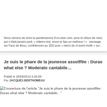
Nous venons de vivre la quintessence d’un plan com. pour le retour de celui
qui n’était jamais parti, « retiens-moi, sinon je fais un malheur ! » : message
sur Face de Bouc, confidences au JDD puis « merci de m’avoir invité » sur
France 2 avec un Delahousse...
Je suis le phare de la jeunesse assoiffée : Duras
what else ? Moderato cantabile…
Publié le 26/09/2014 à 00:09
Par
JACQUES BERTHOMEAU