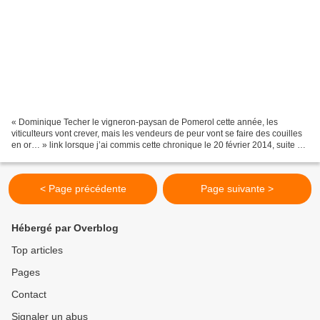
« Dominique Techer le vigneron-paysan de Pomerol cette année, les
viticulteurs vont crever, mais les vendeurs de peur vont se faire des couilles
en or… » link lorsque j’ai commis cette chronique le 20 février 2014, suite à
la lecture de ce qui allait...
< Page précédente
Page suivante >
Hébergé par Overblog
Top articles
Pages
Contact
Signaler un abus