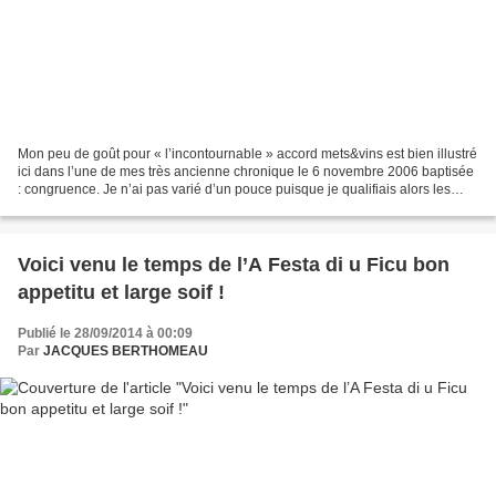
Mon peu de goût pour « l’incontournable » accord mets&vins est bien illustré
ici dans l’une de mes très ancienne chronique le 6 novembre 2006 baptisée
: congruence. Je n’ai pas varié d’un pouce puisque je qualifiais alors les
accords mets&vins du chroniqueur...
Voici venu le temps de l’A Festa di u Ficu bon
appetitu et large soif !
Publié le 28/09/2014 à 00:09
Par
JACQUES BERTHOMEAU