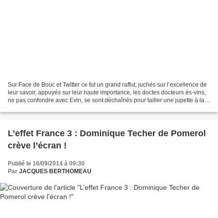
Sur Face de Bouc et Twitter ce fut un grand raffut, juchés sur l’excellence de
leur savoir, appuyés sur leur haute importance, les doctes docteurs ès-vins,
ne pas confondre avec Evin, se sont déchaînés pour tailler une jupette à la
pourfendeuse d’un brave...
L’effet France 3 : Dominique Techer de Pomerol
crève l’écran !
Publié le 16/09/2014 à 09:30
Par
JACQUES BERTHOMEAU