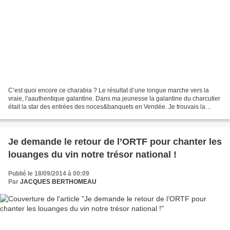
C’est quoi encore ce charabia ? Le résultat d’une longue marche vers la
vraie, l'aauthentique galantine. Dans ma jeunesse la galantine du charcutier
était la star des entrées des noces&banquets en Vendée. Je trouvais la
dénomination d’un ridicule achevé...
Je demande le retour de l’ORTF pour chanter les
louanges du vin notre trésor national !
Publié le 18/09/2014 à 00:09
Par
JACQUES BERTHOMEAU