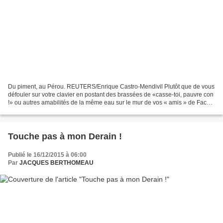
Du piment, au Pérou. REUTERS/Enrique Castro-Mendivil Plutôt que de vous
défouler sur votre clavier en postant des brassées de «casse-toi, pauvre con
!» ou autres amabilités de la même eau sur le mur de vos « amis » de Face
de Bouc ; de faire des « bons...
Touche pas à mon Derain !
Publié le 16/12/2015 à 06:00
Par
JACQUES BERTHOMEAU