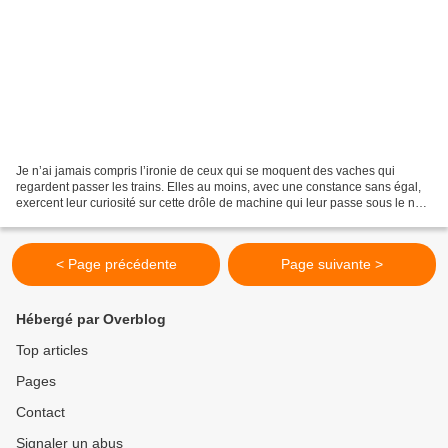
Je n’ai jamais compris l’ironie de ceux qui se moquent des vaches qui
regardent passer les trains. Elles au moins, avec une constance sans égal,
exercent leur curiosité sur cette drôle de machine qui leur passe sous le nez
– le mufle –dans laquelle elles...
< Page précédente
Page suivante >
Hébergé par Overblog
Top articles
Pages
Contact
Signaler un abus