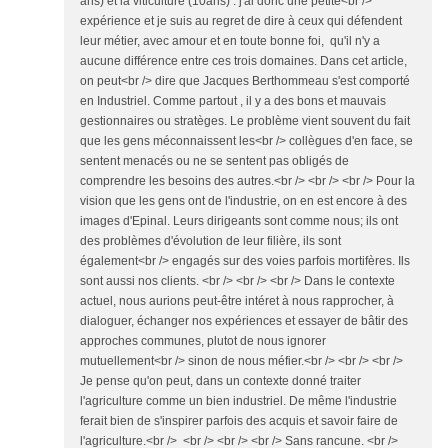
ans) et la viticulture (10ans) . j'ai donc une petite<br />
expérience et je suis au regret de dire à ceux qui défendent
leur métier, avec amour et en toute bonne foi, qu'il n'y a
aucune différence entre ces trois domaines. Dans cet article,
on peut<br /> dire que Jacques Berthommeau s'est comporté
en Industriel. Comme partout , il y a des bons et mauvais
gestionnaires ou stratèges. Le problème vient souvent du fait
que les gens méconnaissent les<br /> collègues d'en face, se
sentent menacés ou ne se sentent pas obligés de
comprendre les besoins des autres.<br /> <br /> <br /> Pour la
vision que les gens ont de l'industrie, on en est encore à des
images d'Epinal. Leurs dirigeants sont comme nous; ils ont
des problèmes d'évolution de leur filière, ils sont
également<br /> engagés sur des voies parfois mortifères. Ils
sont aussi nos clients. <br /> <br /> <br /> Dans le contexte
actuel, nous aurions peut-être intéret à nous rapprocher, à
dialoguer, échanger nos expériences et essayer de bâtir des
approches communes, plutot de nous ignorer
mutuellement<br /> sinon de nous méfier.<br /> <br /> <br />
Je pense qu'on peut, dans un contexte donné traiter
l'agriculture comme un bien industriel. De même l'industrie
ferait bien de s'inspirer parfois des acquis et savoir faire de
l'agriculture.<br /> <br /> <br /> <br /> Sans rancune. <br />