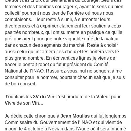
Ce sont des choix qui demandent du courage. Seuls des
femmes et des hommes courageux, ayant le sens du bien
collectif pourront nous tirer de l’ornière où nous nous
complaisons. Il leur reste à s'unir, à surmonter leurs
divergences et à exprimer clairement leur soutien à ceux,
pas très nombreux, qui ont su mettre en pratique ce qu'ils
préconisaient pour que notre vignoble créé de la valeur
dans chacun des segments du marché. Reste à choisir
aussi celui qui incarnera ces choix et les portera vers le
plus grand nombre. En écrivant ces lignes je viens de
tracer le portrait-robot du futur président du Comité
National de l’INAO. Rassurez-vous, nul ne songera à me
consulter pour le nommer, pourtant chacun sait que je suis
de bon conseil.
J’oubliais les
3V du Vin
c’est produire de la
V
aleur pour
V
ivre de son
V
in…
Je dédie cette chronique à
Jean Moulias
qui fut longtemps
Commissaire du Gouvernement de l’INAO et qui vient de
mourir le 4 octobre à Névian dans l’Aude où il sera inhumé