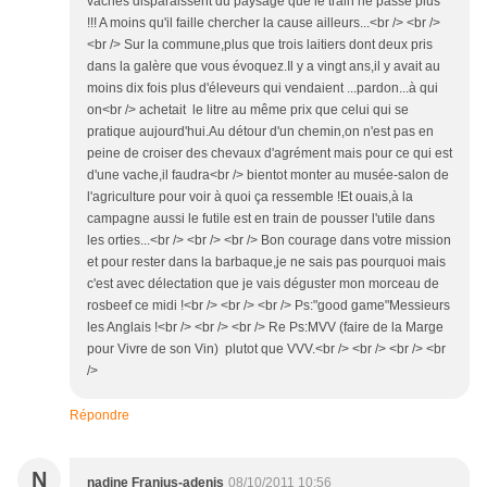
vaches disparaissent du paysage que le train ne passe plus
!!! A moins qu'il faille chercher la cause ailleurs...<br /> <br />
<br /> Sur la commune,plus que trois laitiers dont deux pris
dans la galère que vous évoquez.Il y a vingt ans,il y avait au
moins dix fois plus d'éleveurs qui vendaient ...pardon...à qui
on<br /> achetait le litre au même prix que celui qui se
pratique aujourd'hui.Au détour d'un chemin,on n'est pas en
peine de croiser des chevaux d'agrément mais pour ce qui est
d'une vache,il faudra<br /> bientot monter au musée-salon de
l'agriculture pour voir à quoi ça ressemble !Et ouais,à la
campagne aussi le futile est en train de pousser l'utile dans
les orties...<br /> <br /> <br /> Bon courage dans votre mission
et pour rester dans la barbaque,je ne sais pas pourquoi mais
c'est avec délectation que je vais déguster mon morceau de
rosbeef ce midi !<br /> <br /> <br /> Ps:"good game"Messieurs
les Anglais !<br /> <br /> <br /> Re Ps:MVV (faire de la Marge
pour Vivre de son Vin) plutot que VVV.<br /> <br /> <br /> <br
/>
Répondre
N
nadine Franjus-adenis
08/10/2011 10:56