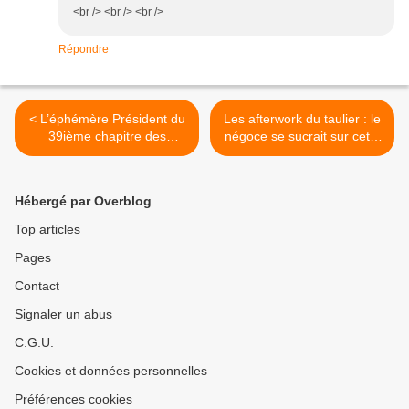
<br /> <br /> <br />
Répondre
< L’éphémère Président du
Les afterwork du taulier : le
39ième chapitre des
négoce se sucrait sur cette
Vendredis du Vin est un roi
misère. Les fraudeurs
fainéant : Marie de Saint-
fabriquaient du Champagne
Drézéry se colle au bilan !
avec n'importe quoi >
Hébergé par Overblog
Top articles
Pages
Contact
Signaler un abus
C.G.U.
Cookies et données personnelles
Préférences cookies