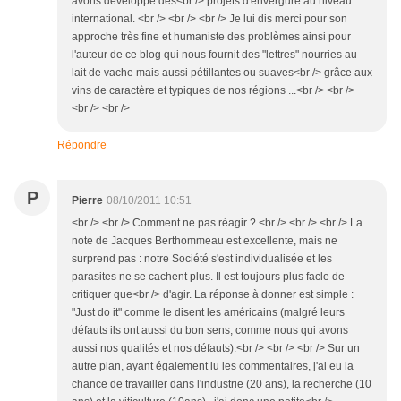
avons développé des<br /> projets d'envergure au niveau
international. <br /> <br /> <br /> Je lui dis merci pour son
approche très fine et humaniste des problèmes ainsi pour
l'auteur de ce blog qui nous fournit des "lettres" nourries au
lait de vache mais aussi pétillantes ou suaves<br /> grâce aux
vins de caractère et typiques de nos régions ...<br /> <br />
<br /> <br />
Répondre
P
Pierre
08/10/2011 10:51
<br /> <br /> Comment ne pas réagir ? <br /> <br /> <br /> La
note de Jacques Berthommeau est excellente, mais ne
surprend pas : notre Société s'est individualisée et les
parasites ne se cachent plus. Il est toujours plus facle de
critiquer que<br /> d'agir. La réponse à donner est simple :
"Just do it" comme le disent les américains (malgré leurs
défauts ils ont aussi du bon sens, comme nous qui avons
aussi nos qualités et nos défauts).<br /> <br /> <br /> Sur un
autre plan, ayant également lu les commentaires, j'ai eu la
chance de travailler dans l'industrie (20 ans), la recherche (10