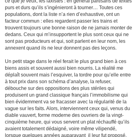
ce que je veux, les laxistes : en général partisans de textes
purs et durs qu’ils s’ingénieront à tourner… Toutes ces
populations, dont la liste n’a rien d’exhaustive, ont un
facteur commun : elles regardent passer les trains et
trouvent toujours une bonne raison de ne jamais monter de
dedans. Ceux qui m’insupportent le plus sont ceux qui ne
sont pas producteurs et qui, soit parlent en leur nom, les
annexent quand ils ne leur donnent pas des leçons.
Un petit stage dans le réel ferait le plus grand bien à ces
biens assis et souvent aussi bien nourris. La réalité me
déplaît souvent mais l’esquiver, la tordre pour qu’elle entre
à tout prix dans son schéma d’analyse, la refuser,
débouche sur des oppositions des plus stériles qui
produisent un grand classique français l’immobilisme qui
bien évidemment va se fracasser avec la régularité de la
vague sur les faits. Alors, interviennent ceux qui, venus du
diable vauvert, forme moderne des ouvriers de la vingt-
cinquième heure, qui vous servent un plat réchauffé qu’ils
avaient totalement dédaigné, voire même vilipendé,
lorsque quelques années auparavant il leur fut proposé.