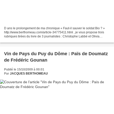
D ans le prolongement de ma chronique « Faut-il sauver le soldat Bio ? »
http://www.berthomeau.com/article-34775411.html , je vous propose trois
rubriques tirées du livre de 3 journalistes : Christophe Labbé et Olivia
Recasens du Point et Jean-Luc Porquet...
Vin de Pays du Puy du Dôme : Païs de Doumatz
de Frédéric Gounan
Publié le 15/10/2009 à 00:01
Par
JACQUES BERTHOMEAU