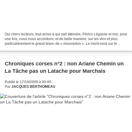
Oui chers lecteurs, tout arrive à qui sait attendre, Périco Légasse et moi, pour
une fois, nous nous accordons, et de belle manière, sur les vins et plus
particulièrement le grand blanc de « mourredon ». Le mont-rond sur le
plateau qui surplombe Châteauneuf-du-Pape,...
Chroniques corses n°2 : non Ariane Chemin un
La Tâche pas un Latache pour Marchais
Publié le 17/10/2009 à 00:00
Par
JACQUES BERTHOMEAU