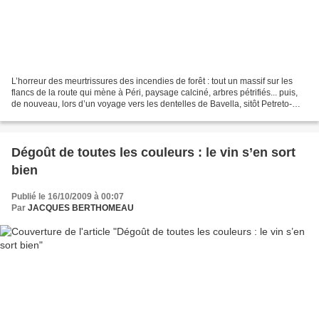
L’horreur des meurtrissures des incendies de forêt : tout un massif sur les
flancs de la route qui mène à Péri, paysage calciné, arbres pétrifiés... puis,
de nouveau, lors d’un voyage vers les dentelles de Bavella, sitôt Petreto-
Bicchisano, sur la route...
Dégoût de toutes les couleurs : le vin s’en sort
bien
Publié le 16/10/2009 à 00:07
Par
JACQUES BERTHOMEAU