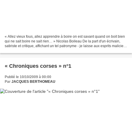
« Allez vieux fous, allez apprendre à boire on est savant quand on boit bien
qui ne sait boire ne sait rien… » Nicolas Boileau De la part d'un écrivain,
satiriste et critique, affichant un tel patronyme - je laisse aux esprits malicieux
le lien avec le...
« Chroniques corses » n°1
Publié le 10/10/2009 à 00:00
Par
JACQUES BERTHOMEAU