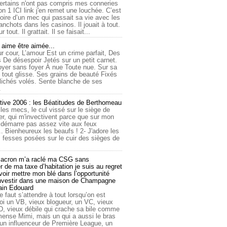
ertains n'ont pas compris mes conneries
on 1 ICI link j'en remet une louchée. C’est
toire d’un mec qui passait sa vie avec les
nchots dans les casinos. Il jouait à tout.
ur tout. Il grattait. Il se faisait...
ime être aimée...
r cour, L’amour Est un crime parfait, Des
 De désespoir Jetés sur un petit carnet.
oyer sans foyer À nue Toute nue. Sur sa
 tout glisse. Ses grains de beauté Fixés
lichés volés. Sente blanche de ses
.
tive 2006 : les Béatitudes de Berthomeau
 les mecs, le cul vissé sur le siège de
er, qui m'invectivent parce que sur mon
e démarre pas assez vite aux feux
... Bienheureux les beaufs ! 2- J'adore les
 fesses posées sur le cuir des sièges de
cron m’a raclé ma CSG sans
 de ma taxe d’habitation je suis au regret
oir mettre mon blé dans l’opportunité
investir dans une maison de Champagne
lain Edouard
le faut s’attendre à tout lorsqu’on est
 un VB, vieux blogueur, un VC, vieux
D, vieux débile qui crache sa bile comme
mmense Mimi, mais un qui a aussi le bras
 un influenceur de Première League, un