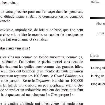
gars...
 du beau vin…
 de votre gibecière pour me l’envoyer dans les gencives,
ne d’altitude même si dans le commerce on ne demande
blanche.
Abonne
évisible, improbable, de bric et de broc, que l’on peut
Email
e chez soi, refaire le monde, se saouler de musique, se
 qui fait son charme et sa chaleur.
place aux vins nus !
Liens
s les vins nus comme on tombe amoureux, comme ça,
a sidération, l’addiction, le péché mortel sans acte de
lles écument les quilles nues comme des grandes filles.
Le blog d'
eul, elles ont bénéficié d’un mentor de haute cuvaison
amener au royaume des 100 fleurs, le
Grand Philippe
, sis
le blog d
et de passion. Reste le
Stéphane
, branché sur 100 000
Blog d'He
ui lui fut, de prime abord un peu sceptique, avant d’être
 de se révéler un redoutable manieur des mots qu’il faut
s haut que son cul nu : chapeau ! « C’est propre ! »
e la cantine d’altitude qui m’est chère j’ai tendu mon