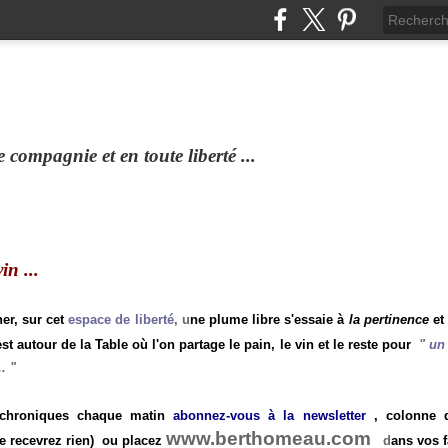
compagnie et en toute liberté ...
n ...
ner, sur cet
espace de liberté
, u
ne plume libre s'essaie à
la pertinence
et
st autour de la Table où l'on partage le pain, le vin et le reste pour
"
un 
.
"
 chroniques chaque matin
abonnez-vous à la newsletter
, colonne de
www.berthomeau.com
e recevrez rien)
ou placez
d
ans vos f