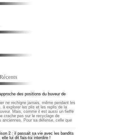
s
 Récents
approche des positions du buveur de
lier ne rechigne jamais, même pendant les
 à explorer les plis et les replis de la
buveur. Mais, comme il est aussi un fieffé
 ne crache pas sur le recyclage de
s anciennes. Pour sa défense, celle que
son 2 : il passait sa vie avec les bandits
lle lui dit fais-toi interdire !