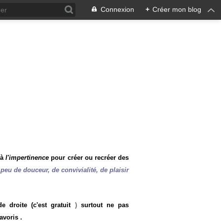
Connexion
+
Créer mon blog
 à
l'impertinence
pour créer ou recréer des
peu de douceur, de convivialité, de plaisir
 droite (c'est gratuit
)
surtout ne pas
avoris .