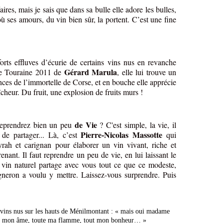
aires, mais je sais que dans sa bulle elle adore les bulles,
ù ses amours, du vin bien sûr, la portent. C’est une fine
forts effluves d’écurie de certains vins nus en revanche
Gérard Marula
e Touraine 2011 de
, elle lui trouve un
ences de l’immortelle de Corse, et en bouche elle apprécie
aîcheur. Du fruit, une explosion de fruits murs !
de Vie
eprendrez bien un peu
? C'est simple, la vie, il
Pierre-Nicolas Massotte
, de partager... Là, c’est
qui
yrah et carignan pour élaborer un vin vivant, riche et
nant. Il faut reprendre un peu de vie, en lui laissant le
 vin naturel partage avec vous tout ce que ce modeste,
gneron a voulu y mettre. Laissez-vous surprendre. Puis