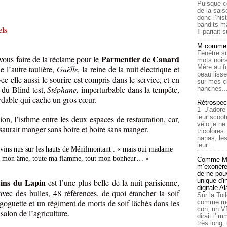
Puisque c
de la sais
donc l’his
bandits ma
ls
Il pariait s
M comme a
Fenêtre su
Parmentier de Canard
vous faire de la réclame pour le
mots noirs
Mère au f
e l’autre taulière,
Gaëlle,
la reine de la nuit électrique et
peau lisse
ec elle aussi le sourire est compris dans le service, et en
sur mes c
 du Blind test,
Stéphane,
imperturbable dans la tempête,
hanches..
ydable qui cache un gros cœur.
Rétrospec
1- J'adore
leur scoot
nion, l’isthme entre les deux espaces de restauration, car,
vélo je n
aurait manger sans boire et boire sans manger.
tricolores
nanas, les
leur...
Comme Ma
m’exonérer
de ne pouv
unique d'
vins du Lapin
est l’une plus belle de la nuit parisienne,
digitale A
vec des bulles, 48 références, de quoi étancher la soif
Sur la Toi
 goguette et un régiment de morts de soif lâchés dans les
comme moi
con, un V
 salon de l’agriculture.
dirait l’i
très long,