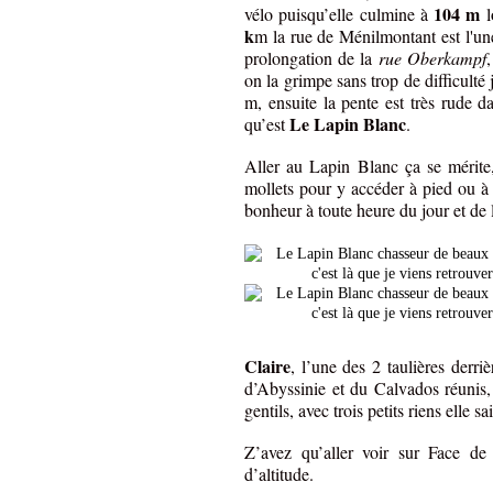
104 m
vélo puisqu’elle culmine à
l
k
m la rue de Ménilmontant est l'une
prolongation de la
rue Oberkampf
on la grimpe sans trop de difficulté 
m, ensuite la pente est très rude d
Le Lapin Blanc
qu’est
.
Aller au Lapin Blanc ça se mérite,
mollets pour y accéder à pied ou à v
bonheur à toute heure du jour et de 
Claire
, l’une des 2 taulières derri
d’Abyssinie et du Calvados réunis, c
gentils, avec trois petits riens elle sa
Z’avez qu’aller voir sur Face d
d’altitude.