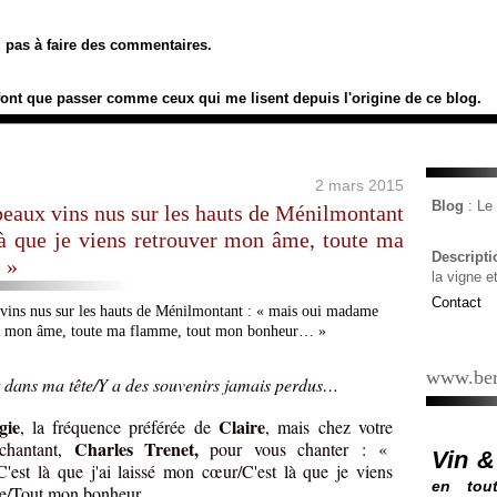
ez pas à faire des commentaires.
font que passer comme ceux qui me lisent depuis l'origine de ce blog.
2 mars 2015
Blog
: L
beaux vins nus sur les hauts de Ménilmontant
à que je viens retrouver mon âme, toute ma
Descript
 »
la vigne e
Contact
www.ber
Et dans ma tête/Y a des souvenirs jamais perdus…
gie
Claire
, la fréquence préférée de
, mais chez votre
Charles Trenet,
chantant,
pour vous chanter : «
Vin &
st là que j'ai laissé mon cœur/C'est là que je viens
en tout
me/Tout mon bonheur…