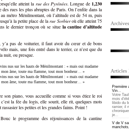
1,230
orsqu’elle atteint la
rue des Pyrénées
. Longue de
 des rues les plus abruptes de Paris. On l’enfile dans la
, au métro Ménilmontant, où l’altitude est de 54 m, puis
jusqu’à la petite place de la
rue Sorbier
où elle atteint 75
Archive
la cantine d’altitude
ans le dernier tronçon où se situe
 y’a pas de voiturier, il faut avoir du cœur et de bons
élo mais, une fois entré dans le terrier, ce n’est que du
la nuit, ou presque.
Articles
Première 
Vin…
Votre Tau
ère son piano, vous accueille comme si vous étiez le roi
mois d’été,
’est la fée du logis, elle sourit, elle rit, quelques mots
libido du 
it rassasier les petites et les grandes faims. Point !
ramier, il
chronique
je...
e Bouc le programme des réjouissances de la cantine
V de V sai
manchots, e