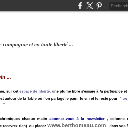
compagnie et en toute liberté ...
n ...
ner, sur cet
espace de liberté
, u
ne plume libre s'essaie à
la pertinence
et
st autour de la Table où l'on partage le pain, le vin et le reste pour
"
un 
.
"
 chroniques chaque matin
abonnez-vous à la newsletter
, colonne de
www.berthomeau.com
e recevrez rien)
ou placez
d
ans vos f