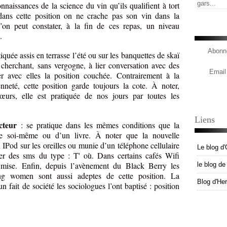
gars...
nnaissances de la science du vin qu’ils qualifient à tort
ans cette position on ne crache pas son vin dans la
l’on peut constater, à la fin de ces repas, un niveau
.
Abonne
tiquée assis en terrasse l’été ou sur les banquettes de skaï
 cherchant, sans vergogne, à lier conversation avec des
Email
r avec elles la position couchée. Contrairement à la
nneté, cette position garde toujours la cote. À noter,
œurs, elle est pratiquée de nos jours par toutes les
Liens
ecteur
: se pratique dans les mêmes conditions que la
e soi-même ou d’un livre. À noter que la nouvelle
 IPod sur les oreilles ou munie d’un téléphone cellulaire
Le blog d'
yer des sms du type : T' où. Dans certains cafés Wifi
e mise. Enfin, depuis l’avènement du Black Berry les
le blog d
ng women sont aussi adeptes de cette position. La
Blog d'He
un fait de société les sociologues l’ont baptisé : position