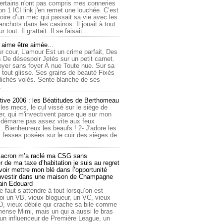
ertains n'ont pas compris mes conneries
on 1 ICI link j'en remet une louchée. C’est
toire d’un mec qui passait sa vie avec les
nchots dans les casinos. Il jouait à tout.
ur tout. Il grattait. Il se faisait...
ime être aimée...
r cour, L’amour Est un crime parfait, Des
 De désespoir Jetés sur un petit carnet.
oyer sans foyer À nue Toute nue. Sur sa
 tout glisse. Ses grains de beauté Fixés
lichés volés. Sente blanche de ses
.
tive 2006 : les Béatitudes de Berthomeau
 les mecs, le cul vissé sur le siège de
er, qui m'invectivent parce que sur mon
e démarre pas assez vite aux feux
... Bienheureux les beaufs ! 2- J'adore les
 fesses posées sur le cuir des sièges de
cron m’a raclé ma CSG sans
 de ma taxe d’habitation je suis au regret
oir mettre mon blé dans l’opportunité
investir dans une maison de Champagne
lain Edouard
le faut s’attendre à tout lorsqu’on est
 un VB, vieux blogueur, un VC, vieux
D, vieux débile qui crache sa bile comme
mmense Mimi, mais un qui a aussi le bras
 un influenceur de Première League, un