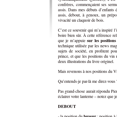
confrères, commençaient ses sermo
assis. Dans mes débuts d’enfants d
assis, debout, à genoux, un prépo
vivacité un claquoir de bois.
C’est ce souvenir qui m’a inspiré l
boire bien sûr. À cette référence re
sur les positio
que je m’appuie
technique utilisée par les news mag
sujets de société, en profitent p
prince, et que les positions du vin
deux illustrations du livre originel.
Mais revenons à nos positions du V
Qu’entends-je par-là me direz-vous 
Pas grand-chose aurait répondu Pie
éclairer votre lanterne – notez que je
DEBOUT
buveur
- la position du
: position à 