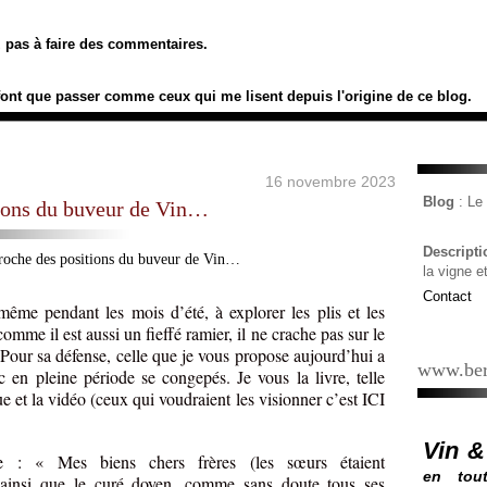
ez pas à faire des commentaires.
font que passer comme ceux qui me lisent depuis l'origine de ce blog.
16 novembre 2023
Blog
: L
ions du buveur de Vin…
Descript
la vigne e
Contact
même pendant les mois d’été, à explorer les plis et les
comme il est aussi un fieffé ramier, il ne crache pas sur le
Pour sa défense, celle que je vous propose aujourd’hui a
www.ber
c en pleine période se congepés. Je vous la livre, telle
ue et la vidéo (ceux qui voudraient les visionner c’est ICI
Vin &
 : « Mes biens chers frères (les sœurs étaient
en tout
t ainsi que le curé doyen, comme sans doute tous ses