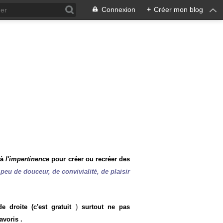
Connexion
+
Créer mon blog
 à
l'impertinence
pour créer ou recréer des
peu de douceur, de convivialité, de plaisir
 droite (c'est gratuit
)
surtout ne pas
avoris .