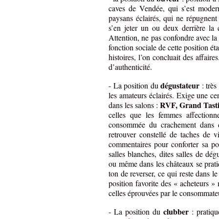
caves de Vendée, qui s’est modern
paysans éclairés, qui ne répugnent
s’en jeter un ou deux derrière la
Attention, ne pas confondre avec la 
fonction sociale de cette position ét
histoires, l’on concluait des affaire
d’authenticité.
dégustateur
- La position du
: très
les amateurs éclairés. Exige une ce
RVF, Grand Tast
dans les salons :
celles que les femmes affection
consommée du crachement dans des
retrouver constellé de taches de 
commentaires pour conforter sa pos
salles blanches, dites salles de dég
ou même dans les châteaux se pratiqu
ton de reverser, ce qui reste dans le
position favorite des « acheteurs »
celles éprouvées par le consommate
clubber
- La position du
: pratiq