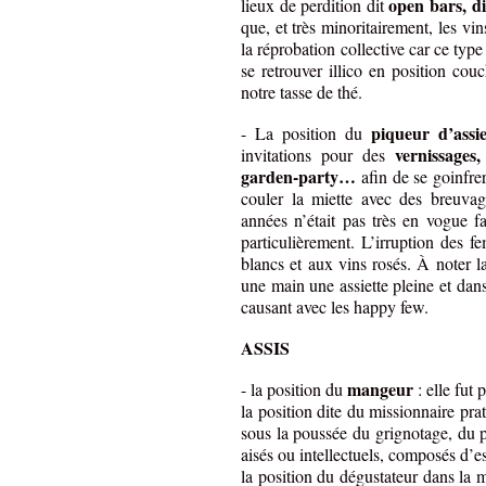
open bars, d
lieux de perdition dit
que, et très minoritairement, les v
la réprobation collective car ce type
se retrouver illico en position cou
notre tasse de thé.
piqueur d’assie
- La position du
vernissages,
invitations pour des
garden-party…
afin de se goinfrer 
couler la miette avec des breuvag
années n’était pas très en vogue f
particulièrement. L’irruption des f
blancs et aux vins rosés. À noter la
une main une assiette pleine et dans
causant avec les happy few.
ASSIS
mangeur
- la position du
: elle fut
la position dite du missionnaire pra
sous la poussée du grignotage, du p
aisés ou intellectuels, composés d’es
la position du dégustateur dans la 