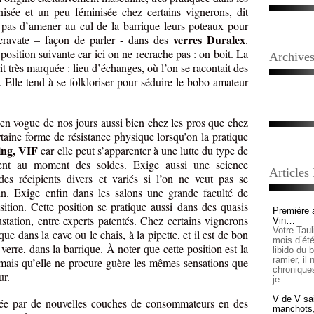
isée et un peu féminisée chez certains vignerons, dit
 pas d’amener au cul de la barrique leurs poteaux pour
verres Duralex
 cravate – façon de parler - dans des
.
position suivante car ici on ne recrache pas : on boit. La
Archive
ait très marquée : lieu d’échanges, où l’on se racontait des
s. Elle tend à se folkloriser pour séduire le bobo amateur
 en vogue de nos jours aussi bien chez les pros que chez
rtaine forme de résistance physique lorsqu’on la pratique
ing, VIF
car elle peut s’apparenter à une lutte du type de
nent au moment des soldes. Exige aussi une science
Articles
 récipients divers et variés si l’on ne veut pas se
vin. Exige enfin dans les salons une grande faculté de
ition. Cette position se pratique aussi dans des quasis
Première 
ustation, entre experts patentés. Chez certains vignerons
Vin…
Votre Tau
e dans la cave ou le chais, à la pipette, et il est de bon
mois d’été,
 verre, dans la barrique. À noter que cette position est la
libido du 
ramier, il
 mais qu’elle ne procure guère les mêmes sensations que
chronique
ur.
je...
V de V sai
uée par de nouvelles couches de consommateurs en des
manchots, e