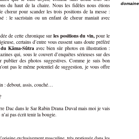
domaine 
ns du haut de la chaire. Nous les fidèles nous étions
e chœur pour scander les trois positions de la messe :
sé : le sacristain ou un enfant de chœur maniait avec
les positions du vin,
’idée de cette chronique sur
pour le
ligieuse, certains d’entre vous eussent sans doute préféré
ns du Kâma-Sûtra
avec bien sûr photos en illustration :
azines qui, sous le couvert d’enquêtes sérieuses sur des
our publier des photos suggestives. Comme je suis bon
 n'ont pas le même potentiel de suggestion, je vous offre
in : debout, assis, couché…
?
rre Dac dans le Sar Rabin Drana Duval mais moi je vais
 n’ai pas écrit tenir la bougie.
l’origine exclusivement masculine, très pratiquée dans les