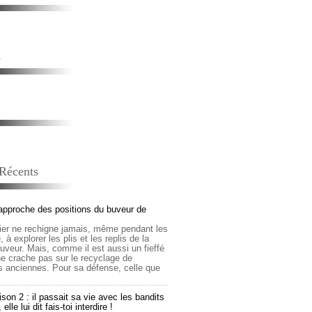
s
 Récents
approche des positions du buveur de
lier ne rechigne jamais, même pendant les
 à explorer les plis et les replis de la
buveur. Mais, comme il est aussi un fieffé
 ne crache pas sur le recyclage de
s anciennes. Pour sa défense, celle que
son 2 : il passait sa vie avec les bandits
lle lui dit fais-toi interdire !