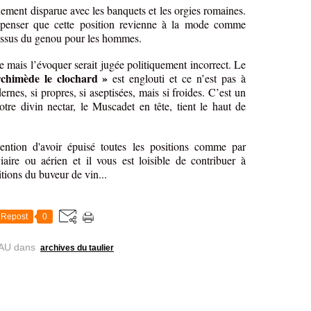
uement disparue avec les banquets et les orgies romaines.
 penser que cette position revienne à la mode comme
-dessus du genou pour les hommes.
ée mais l’évoquer serait jugée politiquement incorrect. Le
chimède le clochard »
est englouti et ce n’est pas à
rnes, si propres, si aseptisées, mais si froides. C’est un
e divin nectar, le Muscadet en tête, tient le haut de
tention d'avoir épuisé toutes les positions comme par
iaire ou aérien et il vous est loisible de contribuer à
itions du buveur de vin...
Repost
0
AU
dans
archives du taulier