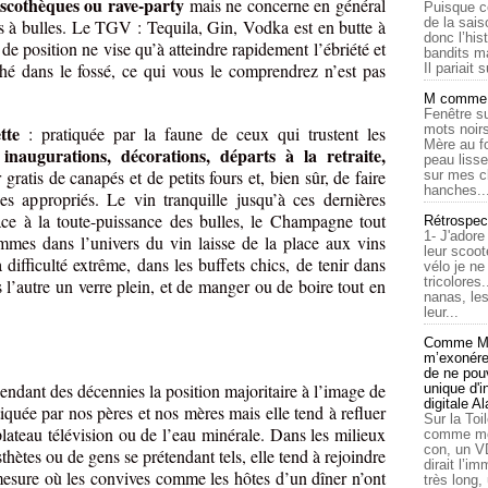
iscothèques ou rave-party
mais ne concerne en général
Puisque c
de la sais
ins à bulles. Le TGV : Tequila, Gin, Vodka est en butte à
donc l’his
 de position ne vise qu’à atteindre rapidement l’ébriété et
bandits ma
ché dans le fossé, ce qui vous le comprendrez n’est pas
Il pariait s
M comme a
Fenêtre su
tte
mots noirs
: pratiquée par la faune de ceux qui trustent les
Mère au f
 inaugurations, décorations, départs à la retraite,
peau lisse
gratis de canapés et de petits fours et, bien sûr, de faire
sur mes c
hanches..
es appropriés. Le vin tranquille jusqu’à ces dernières
ace à la toute-puissance des bulles, le Champagne tout
Rétrospec
1- J'adore
emmes dans l’univers du vin laisse de la place aux vins
leur scoot
 difficulté extrême, dans les buffets chics, de tenir dans
vélo je n
tricolores
 l’autre un verre plein, et de manger ou de boire tout en
nanas, les
leur...
Comme Ma
m’exonérer
de ne pouv
 pendant des décennies la position majoritaire à l’image de
unique d'
digitale A
tiquée par nos pères et nos mères mais elle tend à refluer
Sur la Toi
lateau télévision ou de l’eau minérale. Dans les milieux
comme moi
con, un V
thètes ou de gens se prétendant tels, elle tend à rejoindre
dirait l’i
mesure où les convives comme les hôtes d’un dîner n’ont
très long,