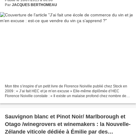
Publié le 16/07/2015 à 06:00
Par
JACQUES BERTHOMEAU
Mon titre s’inspire d’un petit livre de Florence Noiville publié chez Stock en
2009 : « J’ai fait HEC et je m’en excuse » Elle-même diplômée d’HEC
Florence Noiville constate : « Il existe un malaise profond chez nombre de
diplômés d’HEC de ma génération....
Sauvignon blanc et Pinot Noir/ Marlborough et
Otago /winegrovers et winemakers : la Nouvelle-
Zélande viticole dédiée à Émilie par des