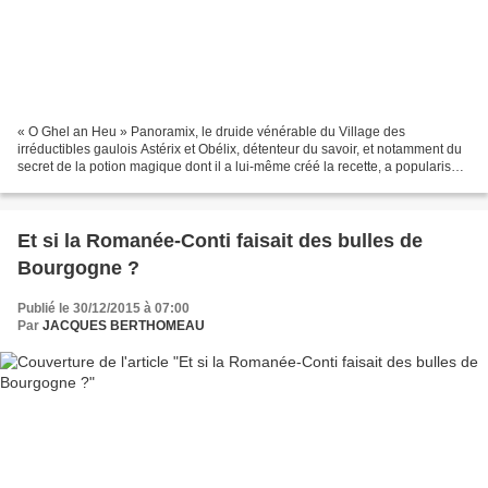
« O Ghel an Heu » Panoramix, le druide vénérable du Village des
irréductibles gaulois Astérix et Obélix, détenteur du savoir, et notamment du
secret de la potion magique dont il a lui-même créé la recette, a popularisé
la cueillette du gui dans la forêt...
Et si la Romanée-Conti faisait des bulles de
Bourgogne ?
Publié le 30/12/2015 à 07:00
Par
JACQUES BERTHOMEAU