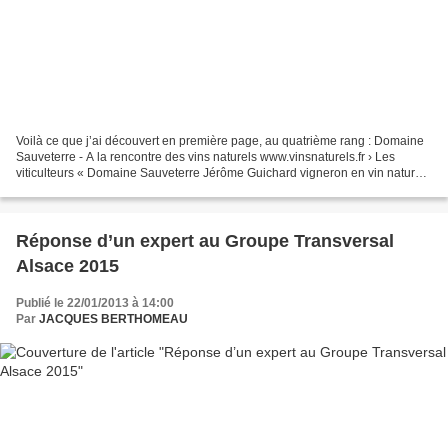
Voilà ce que j’ai découvert en première page, au quatrième rang : Domaine
Sauveterre - A la rencontre des vins naturels www.vinsnaturels.fr › Les
viticulteurs « Domaine Sauveterre Jérôme Guichard vigneron en vin nature
en Bourgogne. ... noire, noir de...
Réponse d’un expert au Groupe Transversal
Alsace 2015
Publié le 22/01/2013 à 14:00
Par
JACQUES BERTHOMEAU