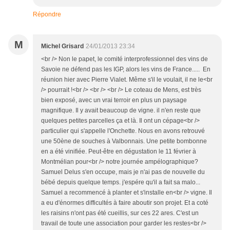
Répondre
M
Michel Grisard
24/01/2013 23:34
<br /> Non le papet, le comité interprofessionnel des vins de
Savoie ne défend pas les IGP, alors les vins de France..... En
réunion hier avec Pierre Vialet. Même s'il le voulait, il ne le<br
/> pourrait !<br /> <br /> <br /> Le coteau de Mens, est très
bien exposé, avec un vrai terroir en plus un paysage
magnifique. Il y avait beaucoup de vigne. il n'en reste que
quelques petites parcelles ça et là. Il ont un cépage<br />
particulier qui s'appelle l'Onchette. Nous en avons retrouvé
une 50ène de souches à Valbonnais. Une petite bombonne
en a été vinifiée. Peut-être en dégustation le 11 février à
Montmélian pour<br /> notre journée ampélographique?
Samuel Delus s'en occupe, mais je n'ai pas de nouvelle du
bébé depuis quelque temps. j'espére qu'il a fait sa malo...
Samuel a recommencé à planter et s'installe en<br /> vigne. Il
a eu d'énormes difficultés à faire aboutir son projet. Et a coté
les raisins n'ont pas été cueillis, sur ces 22 ares. C'est un
travail de toute une association pour garder les restes<br />