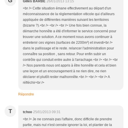
G
Gilles BARBE
26/01/2013 13:15
<br /> Cette situation émane effectivement au départ d'un
méconnaissance de la règlementation viticole qui d'ailleurs
appliquée de différentes manières suivant les territoires
(bizarre ?).<br /> <br /> <br /> Une fois bien connue, la
démarche honnête a été d'informer le service concerné pour
trouver une solution. A ce moment nous avons continuer à
entretenir ces vignes (surfaces de 2200m²) et investi<br />
dans le pallissage et le reste. relancer l'administration pour
connaître sa position , sans retour. Pour enfin subir un
contrôle qui conduit entre autre à l'arrachage.<br /> <br /> <br
/> Nos parents nous ont appris à être honnête et cela et bien
une leçon et un encouragement à ne rien dire, ne rien
déclarer et plutôt rester malhonnête.<br /> <br /> <br /> A
réfléchir<br />
Répondre
T
tchoo
25/01/2013 09:31
<br /> Je ne connais pas l'affaire, donc difficile de prendre
partie, mais nul n'est censée ignorer la loi, et planter de la