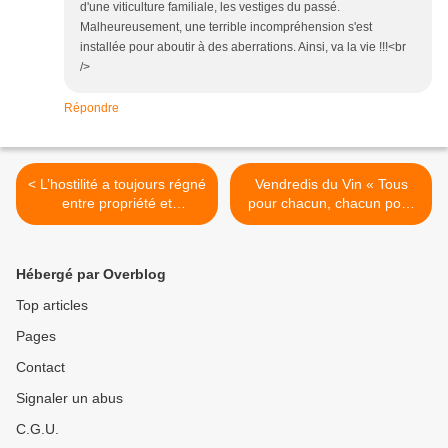
d'une viticulture familiale, les vestiges du passé.
Malheureusement, une terrible incompréhension s'est
installée pour aboutir à des aberrations. Ainsi, va la vie !!!<br
/>
Répondre
< L’hostilité a toujours régné
Vendredis du Vin « Tous
entre propriété et
pour chacun, chacun pour
commerce, les 1iers pas de
tous » de Domérat à
l’Interprofession en
Maraussan : les vins AB de
Champagne et en
Laure B >
Hébergé par Overblog
Bourgogne
Top articles
Pages
Contact
Signaler un abus
C.G.U.