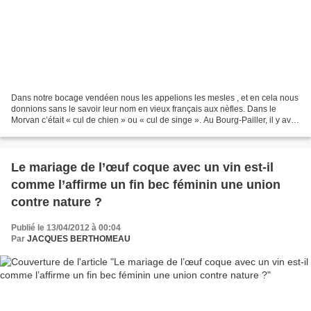
Dans notre bocage vendéen nous les appelions les mesles , et en cela nous
donnions sans le savoir leur nom en vieux français aux nèfles. Dans le
Morvan c’était « cul de chien » ou « cul de singe ». Au Bourg-Pailler, il y avait
un néflier tout près du...
Le mariage de l’œuf coque avec un vin est-il
comme l’affirme un fin bec féminin une union
contre nature ?
Publié le 13/04/2012 à 00:04
Par
JACQUES BERTHOMEAU