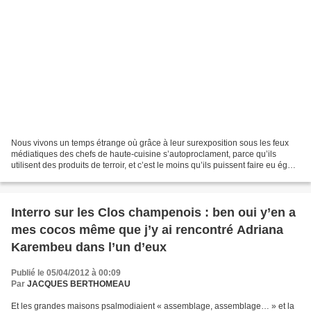
Nous vivons un temps étrange où grâce à leur surexposition sous les feux
médiatiques des chefs de haute-cuisine s’autoproclament, parce qu’ils
utilisent des produits de terroir, et c’est le moins qu’ils puissent faire eu égard
aux hauteurs de leurs additions,...
Interro sur les Clos champenois : ben oui y’en a
mes cocos même que j’y ai rencontré Adriana
Karembeu dans l’un d’eux
Publié le 05/04/2012 à 00:09
Par
JACQUES BERTHOMEAU
Et les grandes maisons psalmodiaient « assemblage, assemblage… » et la