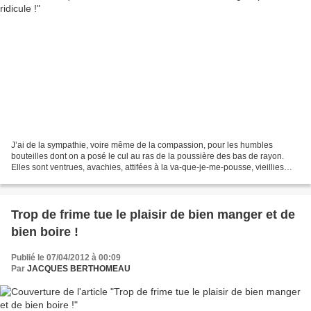
J’ai de la sympathie, voire même de la compassion, pour les humbles
bouteilles dont on a posé le cul au ras de la poussière des bas de rayon.
Elles sont ventrues, avachies, attifées à la va-que-je-me-pousse, vieillies
avant l’âge, soumises, mal tarifées,...
Trop de frime tue le plaisir de bien manger et de
bien boire !
Publié le 07/04/2012 à 00:09
Par
JACQUES BERTHOMEAU