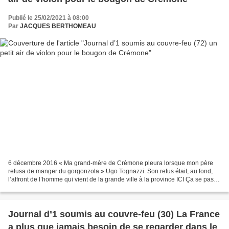
Publié le 25/02/2021 à 08:00
Par
JACQUES BERTHOMEAU
6 décembre 2016 « Ma grand-mère de Crémone pleura lorsque mon père
refusa de manger du gorgonzola » Ugo Tognazzi. Son refus était, au fond,
l’affront de l’homme qui vient de la grande ville à la province ICI Ça se passe
en 1932 « Ma grand-mère de Crémone...
Journal d’1 soumis au couvre-feu (30) La France
a plus que jamais besoin de se regarder dans le