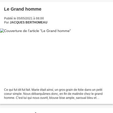
Le Grand homme
Publié le 05/05/2021 à 08:00
Par
JACQUES BERTHOMEAU
Ce qui fut dit fut fait. Marie était ainsi, un gros grain de folie dans un petit
coeur simple. Nous débarquâmes donc, en fin de matinée chez le grand
homme. C'est lui qui nous ouvrit, blouse bise ample, saroual bleu et
sandales de moine. Chaleur et effusions,...