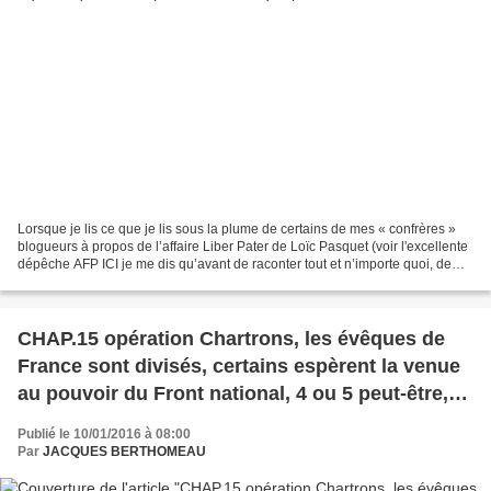
Lorsque je lis ce que je lis sous la plume de certains de mes « confrères »
blogueurs à propos de l’affaire Liber Pater de Loïc Pasquet (voir l'excellente
dépêche AFP ICI je me dis qu’avant de raconter tout et n’importe quoi, de
procéder à des amalgames...
CHAP.15 opération Chartrons, les évêques de
France sont divisés, certains espèrent la venue
au pouvoir du Front national, 4 ou 5 peut-être,
mais ils parlent haut et pèsent de tout leur
Publié le 10/01/2016 à 08:00
poids.
Par
JACQUES BERTHOMEAU