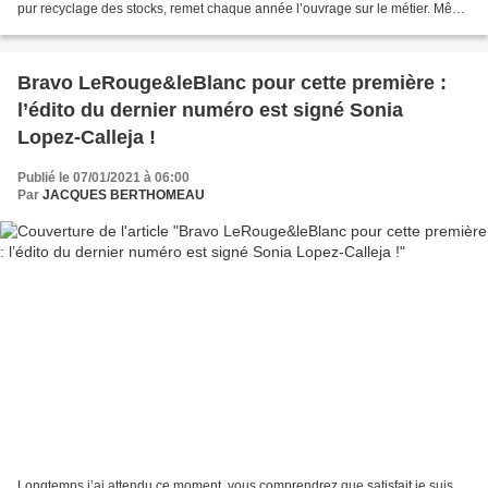
pur recyclage des stocks, remet chaque année l’ouvrage sur le métier. Même
s’il s’essouffle un peu, peine à...
Bravo LeRouge&leBlanc pour cette première :
l’édito du dernier numéro est signé Sonia
Lopez-Calleja !
Publié le 07/01/2021 à 06:00
Par
JACQUES BERTHOMEAU
Longtemps j’ai attendu ce moment, vous comprendrez que satisfait je suis.