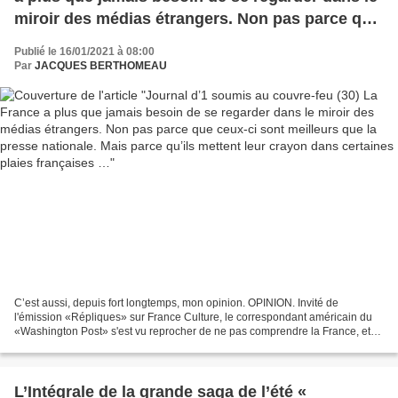
miroir des médias étrangers. Non pas parce que
ceux-ci sont meilleurs que la presse nationale.
Publié le 16/01/2021 à 08:00
Mais parce qu’ils mettent leur crayon dans
Par
JACQUES BERTHOMEAU
certaines plaies françaises …
C’est aussi, depuis fort longtemps, mon opinion. OPINION. Invité de
l'émission «Répliques» sur France Culture, le correspondant américain du
«Washington Post» s'est vu reprocher de ne pas comprendre la France, et
surtout de la critiquer sur la laïcité....
L’Intégrale de la grande saga de l’été «