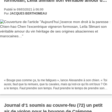
formosan, Leïla Slimani son véritable amour du
vin héritage de ses origines alsaciennes et
Publié le 09/03/2021 à 06:00
marocaines…
Par
JACQUES BERTHOMEAU
« Bouge pas comme ça, tu me fatigues », lance Alexandre à son chien. « Toi
aussi, faut que tu remues, que tu cavales, mais qu’est-ce qu’ils ont tous ? On
a le temps. Faut prendre son temps. Faut prendre le temps de prendre son
temps. » Alexandre le Bienheureux...
Journal d’1 soumis au couvre-feu (72) un petit
air de violon pour le bougon de Crémone