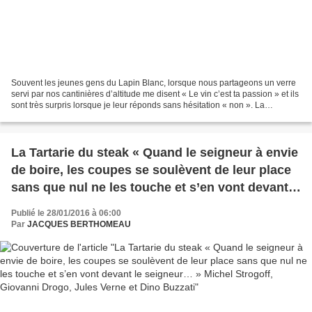
Souvent les jeunes gens du Lapin Blanc, lorsque nous partageons un verre
servi par nos cantinières d’altitude me disent « Le vin c’est ta passion » et ils
sont très surpris lorsque je leur réponds sans hésitation « non ». La
monoculture n’est pas ma tasse...
La Tartarie du steak « Quand le seigneur à envie
de boire, les coupes se soulèvent de leur place
sans que nul ne les touche et s’en vont devant
le seigneur… » Michel Strogoff, Giovanni Drogo,
Publié le 28/01/2016 à 06:00
Jules Verne et Dino Buzzati
Par
JACQUES BERTHOMEAU