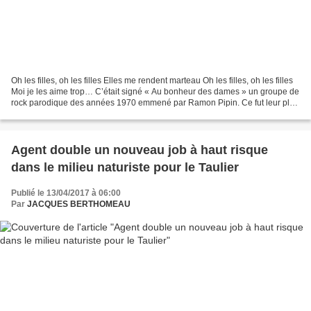
Oh les filles, oh les filles Elles me rendent marteau Oh les filles, oh les filles
Moi je les aime trop… C’était signé « Au bonheur des dames » un groupe de
rock parodique des années 1970 emmené par Ramon Pipin. Ce fut leur plus
grand succès qui figurait...
Agent double un nouveau job à haut risque
dans le milieu naturiste pour le Taulier
Publié le 13/04/2017 à 06:00
Par
JACQUES BERTHOMEAU