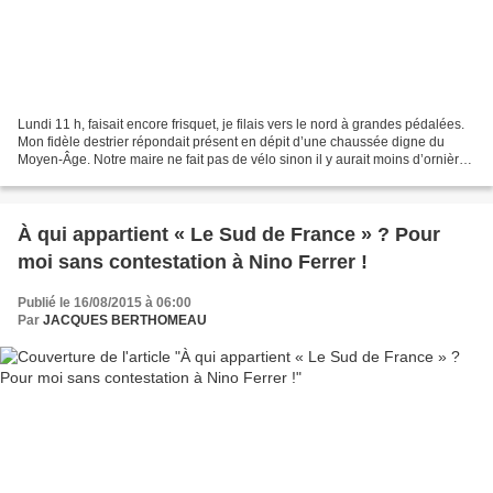
Lundi 11 h, faisait encore frisquet, je filais vers le nord à grandes pédalées.
Mon fidèle destrier répondait présent en dépit d’une chaussée digne du
Moyen-Âge. Notre maire ne fait pas de vélo sinon il y aurait moins d’ornières
dans les pavés de Paris....
À qui appartient « Le Sud de France » ? Pour
moi sans contestation à Nino Ferrer !
Publié le 16/08/2015 à 06:00
Par
JACQUES BERTHOMEAU