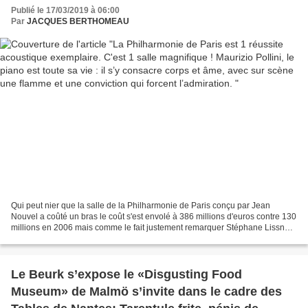
consacre corps et âme, avec sur scène une
Publié le 17/03/2019 à 06:00
flamme et une conviction qui forcent
Par
JACQUES BERTHOMEAU
l’admiration.
Qui peut nier que la salle de la Philharmonie de Paris conçu par Jean
Nouvel a coûté un bras le coût s'est envolé à 386 millions d'euros contre 130
millions en 2006 mais comme le fait justement remarquer Stéphane Lissner
c’est un projet fait pour les...
Le Beurk s’expose le «Disgusting Food
Museum» de Malmö s’invite dans le cadre des