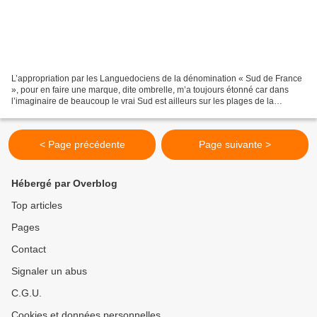
L’appropriation par les Languedociens de la dénomination « Sud de France
», pour en faire une marque, dite ombrelle, m’a toujours étonné car dans
l’imaginaire de beaucoup le vrai Sud est ailleurs sur les plages de la
mythique « Côte d’Azur » on l’on descendait...
< Page précédente
Page suivante >
Hébergé par Overblog
Top articles
Pages
Contact
Signaler un abus
C.G.U.
Cookies et données personnelles