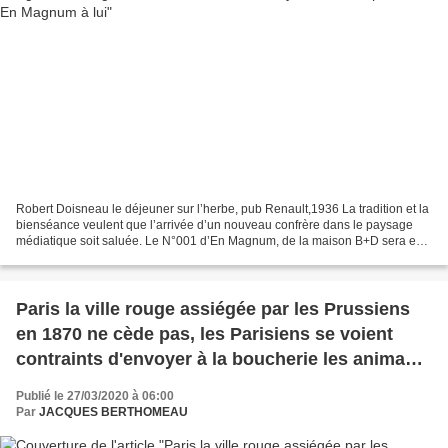
Robert Doisneau le déjeuner sur l’herbe, pub Renault,1936 La tradition et la
bienséance veulent que l’arrivée d’un nouveau confrère dans le paysage
médiatique soit saluée. Le N°001 d’En Magnum, de la maison B+D sera en
kiosque le 4 juin. Mes meilleurs...
Paris la ville rouge assiégée par les Prussiens
en 1870 ne cède pas, les Parisiens se voient
contraints d'envoyer à la boucherie les animaux
du Jardin des Plantes ou même de manger des
Publié le 27/03/2020 à 06:00
rats
Par
JACQUES BERTHOMEAU