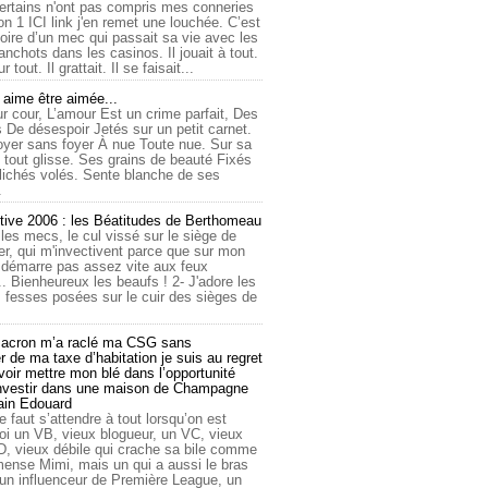
ertains n'ont pas compris mes conneries
on 1 ICI link j'en remet une louchée. C’est
toire d’un mec qui passait sa vie avec les
nchots dans les casinos. Il jouait à tout.
ur tout. Il grattait. Il se faisait...
ime être aimée...
r cour, L’amour Est un crime parfait, Des
 De désespoir Jetés sur un petit carnet.
oyer sans foyer À nue Toute nue. Sur sa
 tout glisse. Ses grains de beauté Fixés
lichés volés. Sente blanche de ses
.
tive 2006 : les Béatitudes de Berthomeau
 les mecs, le cul vissé sur le siège de
er, qui m'invectivent parce que sur mon
e démarre pas assez vite aux feux
... Bienheureux les beaufs ! 2- J'adore les
 fesses posées sur le cuir des sièges de
cron m’a raclé ma CSG sans
 de ma taxe d’habitation je suis au regret
oir mettre mon blé dans l’opportunité
investir dans une maison de Champagne
lain Edouard
le faut s’attendre à tout lorsqu’on est
 un VB, vieux blogueur, un VC, vieux
D, vieux débile qui crache sa bile comme
mmense Mimi, mais un qui a aussi le bras
 un influenceur de Première League, un