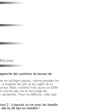
s
 Récents
approche des positions du buveur de
lier ne rechigne jamais, même pendant les
 à explorer les plis et les replis de la
buveur. Mais, comme il est aussi un fieffé
 ne crache pas sur le recyclage de
s anciennes. Pour sa défense, celle que
son 2 : il passait sa vie avec les bandits
lle lui dit fais-toi interdire !