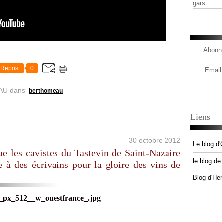
gars...
Abonne
Repost
0
Email
AU
dans
berthomeau
Liens
30 octobre 2012
Le blog d'
ue les cavistes du Tastevin de Saint-Nazaire
le blog d
e à des écrivains pour la gloire des vins de
Blog d'He