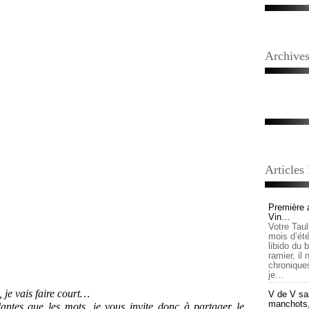
Archive
Articles
Première 
Vin…
Votre Tau
mois d’été,
libido du 
ramier, il
chronique
je...
, je vais faire court…
V de V sai
manchots, e
antes que les mots, je vous invite donc à partager le