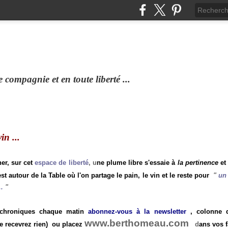
compagnie et en toute liberté ...
n ...
ner, sur cet
espace de liberté
, u
ne plume libre s'essaie à
la pertinence
et
st autour de la Table où l'on partage le pain, le vin et le reste pour
"
un 
.
"
 chroniques chaque matin
abonnez-vous à la newsletter
, colonne de
www.berthomeau.com
e recevrez rien)
ou placez
d
ans vos f