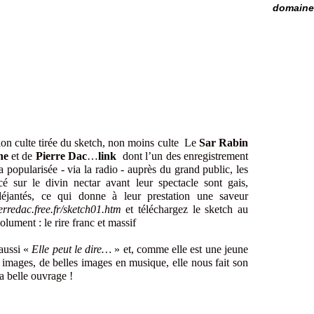
domaine 
ion culte tirée du sketch, non moins culte Le
Sar Rabin
he
et de
Pierre Dac
…
link
dont l’un des enregistrement
a popularisée - via la radio - auprès du grand public, les
 sur le divin nectar avant leur spectacle sont gais,
déjantés, ce qui donne à leur prestation une saveur
erredac.free.fr/sketch01.htm
et téléchargez le sketch au
ument : le rire franc et massif
aussi «
Elle peut le dire…
» et, comme elle est une jeune
images, de belles images en musique, elle nous fait son
a belle ouvrage !