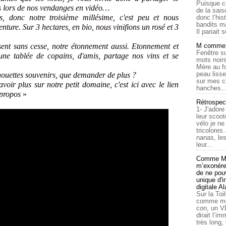
Puisque c
s lors de nos vendanges en vidéo…
de la sais
, donc notre troisième millésime, c'est peu et nous
donc l’his
bandits ma
nture. Sur 3 hectares, en bio, nous vinifions un rosé et 3
Il pariait s
sent sans cesse, notre étonnement aussi. Etonnement et
M comme a
Fenêtre su
une tablée de copains, d'amis, partage nos vins et se
mots noirs
Mère au f
peau lisse
houettes souvenirs, que demander de plus ?
sur mes c
oir plus sur notre petit domaine, c'est ici avec le lien
hanches..
-propos
»
Rétrospec
1- J'adore
leur scoot
vélo je n
tricolores
nanas, les
leur...
Comme Ma
m’exonérer
de ne pouv
unique d'
digitale A
Sur la Toi
comme moi
con, un V
dirait l’i
très long,