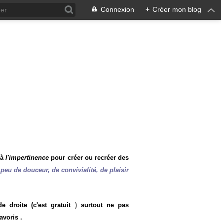
Connexion
+
Créer mon blog
 à
l'impertinence
pour créer ou recréer des
peu de douceur, de convivialité, de plaisir
 droite (c'est gratuit
)
surtout ne pas
avoris .