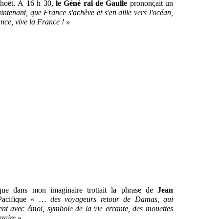
nhoët. À 16 h 30,
le Géné
ral de Gaulle
prononçait un
intenant, que France s'achève et s'en aille vers l'océan,
ance, vive la France ! »
e dans mon imaginaire trottait la phrase de
Jean
Pacifique « …
des voyageurs retour de Damas, qui
ent avec émoi, symbole de la vie errante, des mouettes
azaire
»