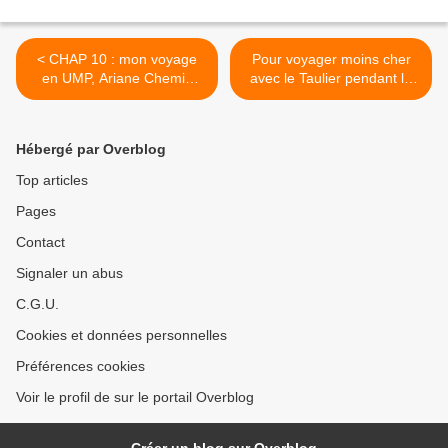
< CHAP 10 : mon voyage
Pour voyager moins cher
en UMP, Ariane Chemin
avec le Taulier pendant la
lance à Sarkozy « C’est
semaine du goût devenez
incroyable la façon dont
comme lui addict de la
vous parler aux gens, vous
Beurk attitude : vive le vin
Hébergé par Overblog
êtes très impoli… »
de souris ! >
Top articles
Pages
Contact
Signaler un abus
C.G.U.
Cookies et données personnelles
Préférences cookies
Voir le profil de sur le portail Overblog