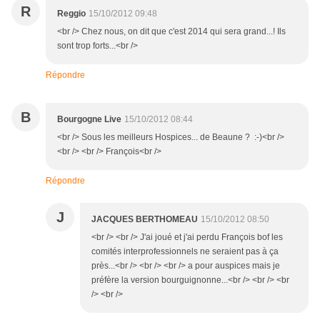
R
Reggio
15/10/2012 09:48
<br /> Chez nous, on dit que c'est 2014 qui sera grand...! Ils
sont trop forts...<br />
Répondre
B
Bourgogne Live
15/10/2012 08:44
<br /> Sous les meilleurs Hospices... de Beaune ? :-)<br />
<br /> <br /> François<br />
Répondre
J
JACQUES BERTHOMEAU
15/10/2012 08:50
<br /> <br /> J'ai joué et j'ai perdu François bof les
comités interprofessionnels ne seraient pas à ça
près...<br /> <br /> <br /> a pour auspices mais je
préfère la version bourguignonne...<br /> <br /> <br
/> <br />