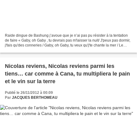
Raide dingue de Bashung j’avoue que je n’ai pas pu résister à la tentation
de faire « Gaby, oh Gaby , tu devrais pas m'laisser la nuit/ J'peux pas dormir,
j'fais qu'des conneries / Gaby, oh Gaby, tu veux qu'j'te chante la mer / Le
long, le long, long...
Nicolas reviens, Nicolas reviens parmi les
tiens… car comme à Cana, tu multipliera le pain
et le vin sur la terre
Publié le 26/11/2012 à 00:09
Par
JACQUES BERTHOMEAU