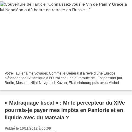
Votre Taulier aime voyager. Comme le Général il a rêvé d’une Europe
s’étendant de l’Atlantique à l’Oural et d’une autoroute de l’Est passant par
Berlin, Moscou, Nijni-Novgorod, Kazan, Ekaterinbourg puis avec Michel
Strogoff la Sibérie : Tomsk, Irkoutsk...
« Matraquage fiscal » : Mr le percepteur du XIVe
pourrais-je payer mes impôts en Panforte et en
liquide avec du Marsala ?
Publié le 16/11/2012 à 00:09