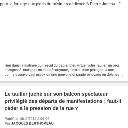
Hier dans la matinée où il reçut du papier bleu virtuel votre Taulier, un peu
escagassé, mais pas du tout désarçonné, s’est dit mon petit gars « une
bonne esquive vaut mieux qu’une nouvelle et rapide estocade en défense.
Ne t’expose pas. Ne prête pas...
Le taulier juché sur son balcon spectateur
privilégié des départs de manifestations : faut-il
céder à la pression de la rue ?
Publié le 18/11/2012 à 00:09
Par
JACQUES BERTHOMEAU