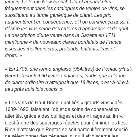
jamais. Le terme New French Claret apparut plus
fréquemment dans les catalogues de ventes de vins, se
substituant au terme générique de claret. Les prix
augmentèrent en conséquence, et l’on commença aussi à
décrire les vins selon des critères d’apparence et de goût.
La description d’une vente dans la Gazette en 1711
mentionne « de nouveaux clarets bordelais de France
issus des meilleurs crus, profonds, brillants, frais et
droits.
»
«
En 1705, une tonne anglaise (954litres) de Pontac (Haut-
Brion) s’achetait 60 livres anglaises, tandis que la tonne
de claret ordinaire n’atteignait que 18 livres, c’est-à-dire à
peu près trois fois moins.
»
« Les vins de Haut-Brion, qualifiés « grands vins » dès
1689-1690, faisaient l’objet de soins de conservation
attentifs, grâce à des ouillages et des « tirages au fin »,
c’est-à-dire des soutirages répétés pour éliminer les lies.
Rien n’atteste que Pontac se soit particulièrement soucié
de sélectionner des cépages, ni qu’il ait discerné les