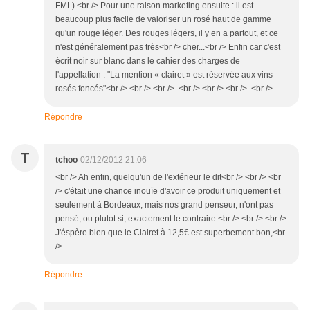
FML).<br /> Pour une raison marketing ensuite : il est
beaucoup plus facile de valoriser un rosé haut de gamme
qu'un rouge léger. Des rouges légers, il y en a partout, et ce
n'est généralement pas très<br /> cher...<br /> Enfin car c'est
écrit noir sur blanc dans le cahier des charges de
l'appellation : "La mention « clairet » est réservée aux vins
rosés foncés"<br /> <br /> <br /> <br /> <br /> <br /> <br />
Répondre
T
tchoo
02/12/2012 21:06
<br /> Ah enfin, quelqu'un de l'extérieur le dit<br /> <br /> <br
/> c'était une chance inouïe d'avoir ce produit uniquement et
seulement à Bordeaux, mais nos grand penseur, n'ont pas
pensé, ou plutot si, exactement le contraire.<br /> <br /> <br />
J'éspère bien que le Clairet à 12,5€ est superbement bon,<br
/>
Répondre