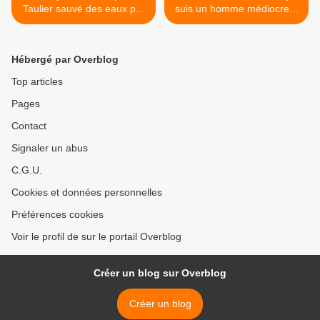
Taulier sauvé des eaux par
suis un homme médiocre »
le Montels Nouveau un petit
tout le contraire des Copé,
jaja bien comme il faut
Fillion et autres
compagnons de
Hébergé par Overblog
l’exhibition… >
Top articles
Pages
Contact
Signaler un abus
C.G.U.
Cookies et données personnelles
Préférences cookies
Voir le profil de sur le portail Overblog
Créer un blog sur Overblog
Créer un blog