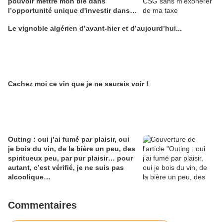
pouvoir mettre mon blé dans
l’opportunité unique d'investir dans
une maison de Champagne digitale
Le vignoble algérien d’avant-hier et d’aujourd’hui...
Alain Edouard
Cachez moi ce vin que je ne saurais voir !
Outing : oui j’ai fumé par plaisir, oui
je bois du vin, de la bière un peu, des
spiritueux peu, par pur plaisir… pour
autant, c’est vérifié, je ne suis pas
alcoolique…
Commentaires