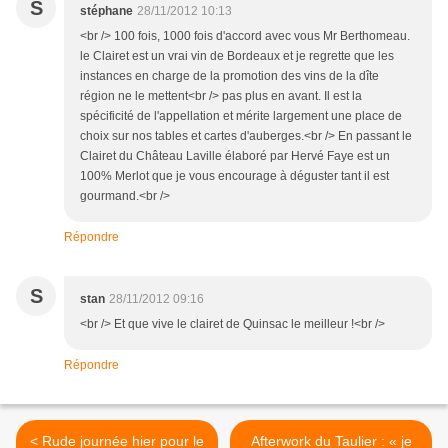
S
stéphane
28/11/2012 10:13
<br /> 100 fois, 1000 fois d'accord avec vous Mr Berthomeau.
le Clairet est un vrai vin de Bordeaux et je regrette que les
instances en charge de la promotion des vins de la dîte
région ne le mettent<br /> pas plus en avant. Il est la
spécificité de l'appellation et mérite largement une place de
choix sur nos tables et cartes d'auberges.<br /> En passant le
Clairet du Château Laville élaboré par Hervé Faye est un
100% Merlot que je vous encourage à déguster tant il est
gourmand.<br />
Répondre
S
stan
28/11/2012 09:16
<br /> Et que vive le clairet de Quinsac le meilleur !<br />
Répondre
< Rude journée hier pour le
Afterwork du Taulier : « je