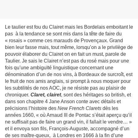
Le taulier est fou du Clairet mais les Bordelais emboitant le
pas à la tendance se sont mis dans la tête de faire du
« rosais » comme ces marauds de Provençaux. Grand
bien leur fasse mais, tout même, lorsqu’on a le privilège de
pouvoir élaborer du Clairet on en fait un must, parole de
Taulier. Je sais le Clairet n’est pas du rosé mais pour une
fois qu’une ambiguïté linguistique concernant une
dénomination d’un de nos vins, à Bordeaux de surcroît, est
le fruit de nos amis anglais, si prompt à nous moquer pour
les subtilités de nos AOC, je ne résiste pas au plaisir de
chroniquer.
Claret, clairet
, sont des héritages so british, et
dans son chapitre 4 Jane Anson conte avec détails et
précisions l’histoire des
New French Clarets
dès les
années 1660, « où Arnaud III de Pontac s’était aperçu qu’il
ne suffisait pas de faire un grand vin, il fallait le vendre… »
et il envoya son fils, François-Auguste, accompagné d’un
de ses maître-queux, à Londres en 1666 à la fin d’une