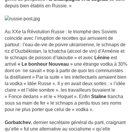
depuis bien établis en Russie. »
Au XXe la Révolution Russe : le triomphe des Soviets
coïncide avec l’irruption de recettes qui arrivaient de
partout : l’eau-de-vie de poivre ukrainienne, le schnaps de
riz d’Ouzbékistan, la tchatcha (alcool de vin) d’Arménie et
le schnaps de poisson d’Iakoutie » et avec
Lénine
est
arrivé
« Le bonheur Nouveau
» une étrange vodka à 30%
dont on ne savait « trop à partir de quoi les communistes
la distillaient » Par la suite « les intellectuels aimaient bien
la vodka « Idée Russe ». Il y en avait deux sortes : « l’idée
claire » et l’idée sombre ». les travailleurs buvaient le
« Fonce dedans » et le « Hoquet ». Enfin
Staline
trancha
sous sa main de fer « le schnaps a perdu tous ses noms
pour ne plus porter que celui de « vodka ».
Gorbatchev
, dernier secrétaire général du parti, craignant
qu’elle « fut une alternative au socialisme » qu’elle