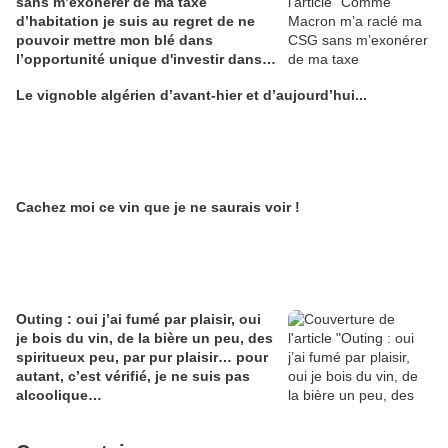
sans m’exonérer de ma taxe
d’habitation je suis au regret de ne
pouvoir mettre mon blé dans
l’opportunité unique d'investir dans
une maison de Champagne digitale
Le vignoble algérien d’avant-hier et d’aujourd’hui...
Alain Edouard
Cachez moi ce vin que je ne saurais voir !
Outing : oui j’ai fumé par plaisir, oui
je bois du vin, de la bière un peu, des
spiritueux peu, par pur plaisir… pour
autant, c’est vérifié, je ne suis pas
alcoolique…