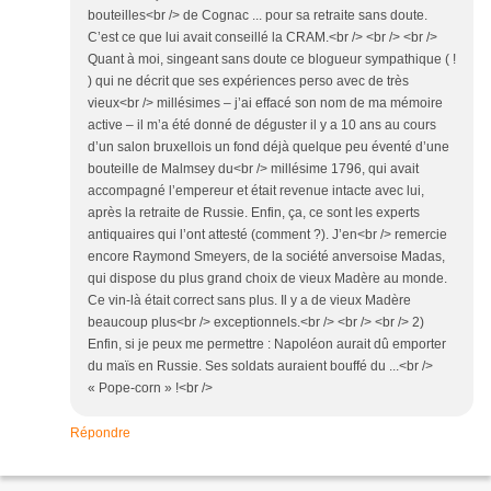
bouteilles<br /> de Cognac ... pour sa retraite sans doute.
C’est ce que lui avait conseillé la CRAM.<br /> <br /> <br />
Quant à moi, singeant sans doute ce blogueur sympathique ( !
) qui ne décrit que ses expériences perso avec de très
vieux<br /> millésimes – j’ai effacé son nom de ma mémoire
active – il m’a été donné de déguster il y a 10 ans au cours
d’un salon bruxellois un fond déjà quelque peu éventé d’une
bouteille de Malmsey du<br /> millésime 1796, qui avait
accompagné l’empereur et était revenue intacte avec lui,
après la retraite de Russie. Enfin, ça, ce sont les experts
antiquaires qui l’ont attesté (comment ?). J’en<br /> remercie
encore Raymond Smeyers, de la société anversoise Madas,
qui dispose du plus grand choix de vieux Madère au monde.
Ce vin-là était correct sans plus. Il y a de vieux Madère
beaucoup plus<br /> exceptionnels.<br /> <br /> <br /> 2)
Enfin, si je peux me permettre : Napoléon aurait dû emporter
du maïs en Russie. Ses soldats auraient bouffé du ...<br />
« Pope-corn » !<br />
Répondre