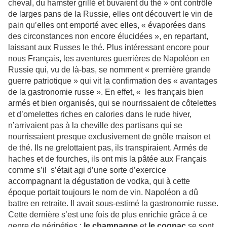
cheval, du hamster grillé et buvaient du thé » ont contrôlé
de larges pans de la Russie, elles ont découvert le vin de
pain qu’elles ont emporté avec elles, « évaporées dans
des circonstances non encore élucidées », en repartant,
laissant aux Russes le thé. Plus intéressant encore pour
nous Français, les aventures guerrières de Napoléon en
Russie qui, vu de là-bas, se nomment « première grande
guerre patriotique » qui vit la confirmation des « avantages
de la gastronomie russe ». En effet, « les français bien
armés et bien organisés, qui se nourrissaient de côtelettes
et d’omelettes riches en calories dans le rude hiver,
n’arrivaient pas à la cheville des partisans qui se
nourrissaient presque exclusivement de gnôle maison et
de thé. Ils ne grelottaient pas, ils transpiraient. Armés de
haches et de fourches, ils ont mis la pâtée aux Français
comme s’il s’était agi d’une sorte d’exercice
accompagnant la dégustation de vodka, qui à cette
époque portait toujours le nom de vin. Napoléon a dû
battre en retraite. Il avait sous-estimé la gastronomie russe.
Cette dernière s’est une fois de plus enrichie grâce à ce
genre de péripéties :
le champagne
et
le cognac
se sont