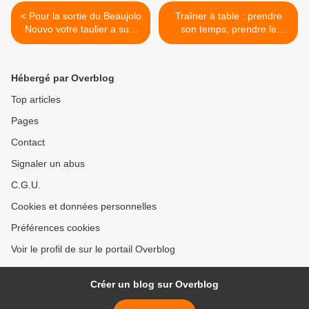
< Pour la sortie du Beaujolo
Traîner à table : prendre
Nouvo votre taulier a subi
son temps, prendre le
sa révision des 100 000 km
temps, faire table
mais il a raté le coche pour
commune, la fonction de la
trinquer avec Bernard Pivot
table dans les relations
Hébergé par Overblog
et Périco Légasse
humaines… >
Top articles
Pages
Contact
Signaler un abus
C.G.U.
Cookies et données personnelles
Préférences cookies
Voir le profil de sur le portail Overblog
Créer un blog sur Overblog