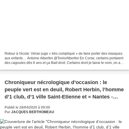
Retour à l'école: Véran juge « très compliqué » de faire porter des masques
aux enfants… Antoine Albertini @TonioAlbertini En Corse, certains portaient
des cagoules dès 6 ans et ça filait droit. Certains dont je tairai le nom, on a
raillé sur ce blog...
Chroniqueur nécrologique d’occasion : le
peuple vert est en deuil, Robert Herbin, l’homme
d’1 club, d’1 ville Saint-Etienne et « Nantes -
Saint-Etienne c'était LE match de l'année On
Publié le 28/04/2020 à 09:00
jouait toujours des matches de fous » Maxime
Par
JACQUES BERTHOMEAU
Bossis