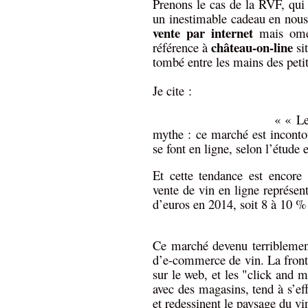
Prenons le cas de la RVF, qui 
un inestimable cadeau en nous 
vente par internet
mais omet
château-on-line
référence à
sit
tombé entre les mains des peti
Je cite :
« « Le boom de la ve
mythe : ce marché est incont
se font en ligne, selon l’étud
Et cette tendance est encore
vente de vin en ligne représent
d’euros en 2014, soit 8 à 10 %
Ce marché devenu terriblement 
d’e-commerce de vin. La fronti
sur le web, et les "click and 
avec des magasins, tend à s’eff
et redessinent le paysage du vin