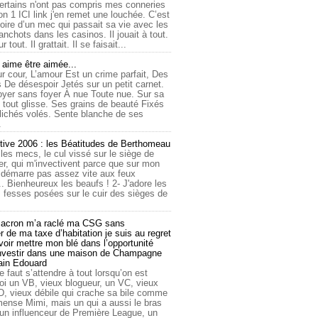
ertains n'ont pas compris mes conneries
on 1 ICI link j'en remet une louchée. C’est
toire d’un mec qui passait sa vie avec les
nchots dans les casinos. Il jouait à tout.
ur tout. Il grattait. Il se faisait...
ime être aimée...
r cour, L’amour Est un crime parfait, Des
 De désespoir Jetés sur un petit carnet.
oyer sans foyer À nue Toute nue. Sur sa
 tout glisse. Ses grains de beauté Fixés
lichés volés. Sente blanche de ses
.
tive 2006 : les Béatitudes de Berthomeau
 les mecs, le cul vissé sur le siège de
er, qui m'invectivent parce que sur mon
e démarre pas assez vite aux feux
... Bienheureux les beaufs ! 2- J'adore les
 fesses posées sur le cuir des sièges de
cron m’a raclé ma CSG sans
 de ma taxe d’habitation je suis au regret
oir mettre mon blé dans l’opportunité
investir dans une maison de Champagne
lain Edouard
le faut s’attendre à tout lorsqu’on est
 un VB, vieux blogueur, un VC, vieux
D, vieux débile qui crache sa bile comme
mmense Mimi, mais un qui a aussi le bras
 un influenceur de Première League, un