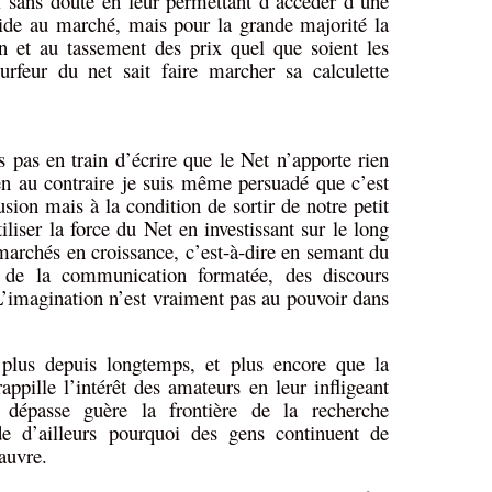
i sans doute en leur permettant d’accéder d’une
pide au marché, mais pour la grande majorité la
on et au tassement des prix quel que soient les
urfeur du net sait faire marcher sa calculette
s pas en train d’écrire que le Net n’apporte rien
n au contraire je suis même persuadé que c’est
usion mais à la condition de sortir de notre petit
liser la force du Net en investissant sur le long
 marchés en croissance, c’est-à-dire en semant du
s de la communication formatée, des discours
 L’imagination n’est vraiment pas au pouvoir dans
plus depuis longtemps, et plus encore que la
rappille l’intérêt des amateurs en leur infligeant
e dépasse guère la frontière de la recherche
 d’ailleurs pourquoi des gens continuent de
auvre.