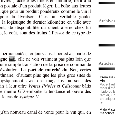
livres (j’achète les miens en librairie) tient à la
on postale d’un produit léger. La boîte aux lettres
s que pour un produit pondéreux comme le vin il
pour la livraison. C’est un véritable goulot
Archive
, la logistique du dernier kilomètre en ville avec
nt, de disponibilité du client à être chez lui
, le coût, sont des freins à l’essor de ce type de
 permanentée, toujours aussi poussive, parle de
ligne
, elle ne voit vraiment pas plus loin que
link
Articles
 une simple translation de la prise de commande
part de marché du Net
révolution. La
, certes
dinaire, d’autant plus que les plus gros sites de
Première 
 physiquement avec des magasins ou sont des
Vin…
vin à leur offre
Ventes Privées
et
Cdiscount
bâtis
Votre Tau
mois d’été,
tte même GD emboîte la tendance et ouvre des
libido du 
st le cas de
système U
.
ramier, il
chronique
je...
V de V sai
 qu’un nouveau canal de vente pour le vin qui, en
manchots, e