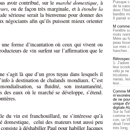
as avoir contribué, sur le
marché domestique
, à
Puisque c
de la sais
eurs
, ou de façon très marginale, et à
étendre la
donc l’his
ude sérieuse serait la bienvenue pour donner des
bandits ma
Il pariait s
ux négociants afin qu’ils puissent mieux orienter
M comme a
Fenêtre su
mots noirs
Mère au f
peau lisse
 une forme d’incantation où ceux qui vivent ou
sur mes c
roducteurs de vin surfent sur l’affirmation que le
hanches..
Rétrospec
1- J'adore
leur scoot
vélo je n
ne s’agit là que d’un gros tuyau dans lesquels il
tricolores
 l’info à destination de chalands mondiaux. C’est
nanas, les
leur...
ondialisation, sa fluidité, son instantanéité,
ns des eaux où le marché se développe, s’étend.
Comme Ma
m’exonérer
ntières.
de ne pouv
unique d'
digitale A
Sur la Toi
e du vin est franchouillard, ne s’intéresse qu’à
comme moi
con, un V
hé domestique, celui des mateurs tout aussi peu
dirait l’i
consiste à déshabiller Paul pour habiller Jacques
très long,