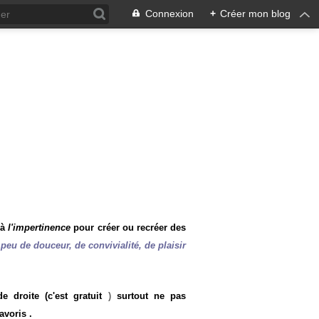
Connexion
+
Créer mon blog
 à
l'impertinence
pour créer ou recréer des
peu de douceur, de convivialité, de plaisir
 droite (c'est gratuit
)
surtout ne pas
avoris .