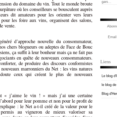
gars...
extension du domaine du vin. Tout le monde broute
urpâture où les conseilleurs se bousculent auprès
rs dit amateurs pour les orienter vers leurs
 pour les foire aux vins, organisent des salons,
de vente.
Abonne
Email
généré d’approche nouvelle du consommateur,
nos chers blogueurs ou adeptes de Face de Bouc
siens, ça suffit à leur bonheur mais ça ne fait pas
égociants en quête de nouveaux consommateurs.
Liens
onforter, de produire des discours conformistes
es nouveaux marronniers du Net : les vins natures
doute ceux qui créent le plus de nouveaux
Le blog d'
le blog d
Blog d'He
t « j’aime le vin ! » mais j’ai une certaine
 d’abord pour leur pomme et non pour le profit de
xplique : le Net a-t-il créé de la valeur pour le
l permis au vigneron de mieux valoriser sa