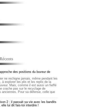
s
 Récents
approche des positions du buveur de
lier ne rechigne jamais, même pendant les
 à explorer les plis et les replis de la
buveur. Mais, comme il est aussi un fieffé
 ne crache pas sur le recyclage de
s anciennes. Pour sa défense, celle que
son 2 : il passait sa vie avec les bandits
lle lui dit fais-toi interdire !