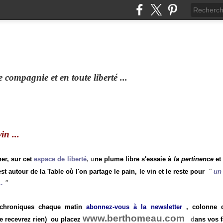
compagnie et en toute liberté ...
n ...
ner, sur cet
espace de liberté
, u
ne plume libre s'essaie à
la pertinence
et
st autour de la Table où l'on partage le pain, le vin et le reste pour
"
un 
.
"
 chroniques chaque matin
abonnez-vous à la newsletter
, colonne de
www.berthomeau.com
e recevrez rien)
ou placez
d
ans vos f