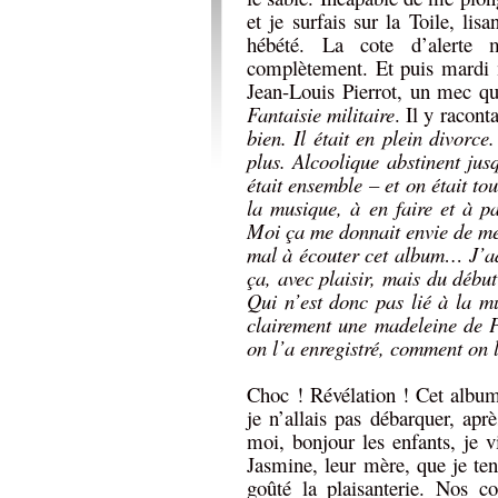
et je surfais sur la Toile, lis
hébété. La cote d’alerte
complètement. Et puis mardi 
Jean-Louis Pierrot, un mec qui
Fantaisie militaire
. Il y racont
bien. Il était en plein divorce
plus. Alcoolique abstinent jus
était ensemble – et on était to
la musique, à en faire et à p
Moi ça me donnait envie de me 
mal à écouter cet album… J’ado
ça, avec plaisir, mais du début
Qui n’est donc pas lié à la m
clairement une madeleine de P
on l’a enregistré, comment on l’
Choc ! Révélation ! Cet album
je n’allais pas débarquer, apr
moi, bonjour les enfants, je
Jasmine, leur mère, que je ten
goûté la plaisanterie. Nos c