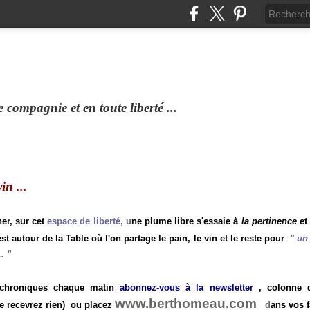
compagnie et en toute liberté ...
n ...
ner, sur cet
espace de liberté
, u
ne plume libre s'essaie à
la pertinence
et
st autour de la Table où l'on partage le pain, le vin et le reste pour
"
un 
.
"
 chroniques chaque matin
abonnez-vous à la newsletter
, colonne de
www.berthomeau.com
e recevrez rien)
ou placez
d
ans vos f