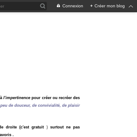
Connexion
+
Créer mon blog
 à
l'impertinence
pour créer ou recréer des
peu de douceur, de convivialité, de plaisir
 droite (c'est gratuit
)
surtout ne pas
avoris .