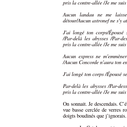
pris la contre-allée /Je me sui
Aucun landau ne me laisse
détour/Aucun astronef ne s'y at
J'ai longé ton corps/Épousé 
/Par-delà les abysses /Par-des
pris la contre-allée /Je me sui
Aucun express ne m'emmènera 
/Aucun Concorde n'aura ton en
J'ai longé ton corps /Épousé s
Par-delà les abysses /Par-dess
pris la contre-allée /Je me sui
On sonnait. Je descendais. C’ét
vue basse cerclée de verres r
doigts boudinés que j’ignorai