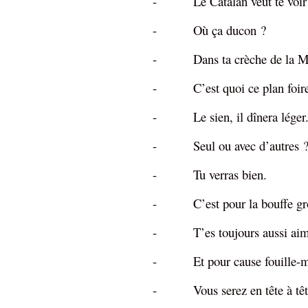
- Le Catalan veut te voir
- Où ça ducon ?
- Dans ta crèche de la M
- C’est quoi ce plan foir
- Le sien, il dînera léger
- Seul ou avec d’autres 
- Tu verras bien.
- C’est pour la bouffe gro
- T’es toujours aussi ai
- Et pour cause fouille-m
- Vous serez en tête à tê