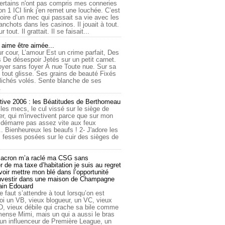
ertains n'ont pas compris mes conneries
on 1 ICI link j'en remet une louchée. C’est
toire d’un mec qui passait sa vie avec les
nchots dans les casinos. Il jouait à tout.
ur tout. Il grattait. Il se faisait...
ime être aimée...
r cour, L’amour Est un crime parfait, Des
 De désespoir Jetés sur un petit carnet.
oyer sans foyer À nue Toute nue. Sur sa
 tout glisse. Ses grains de beauté Fixés
lichés volés. Sente blanche de ses
.
tive 2006 : les Béatitudes de Berthomeau
 les mecs, le cul vissé sur le siège de
er, qui m'invectivent parce que sur mon
e démarre pas assez vite aux feux
... Bienheureux les beaufs ! 2- J'adore les
 fesses posées sur le cuir des sièges de
cron m’a raclé ma CSG sans
 de ma taxe d’habitation je suis au regret
oir mettre mon blé dans l’opportunité
investir dans une maison de Champagne
lain Edouard
le faut s’attendre à tout lorsqu’on est
 un VB, vieux blogueur, un VC, vieux
D, vieux débile qui crache sa bile comme
mmense Mimi, mais un qui a aussi le bras
 un influenceur de Première League, un