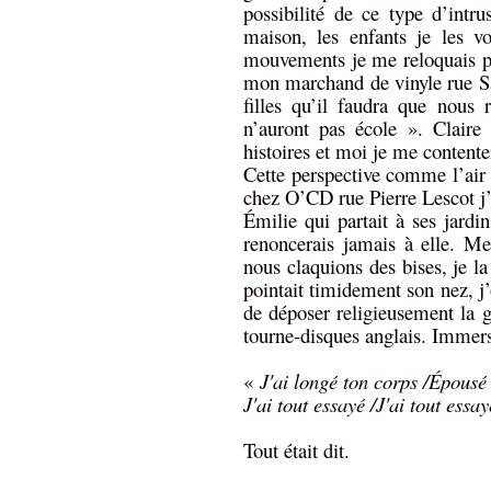
possibilité de ce type d’intru
maison, les enfants je les v
mouvements je me reloquais pui
mon marchand de vinyle rue Sai
filles qu’il faudra que nous
n’auront pas école ». Claire 
histoires et moi je me contente
Cette perspective comme l’air 
chez O’CD rue Pierre Lescot j’a
Émilie qui partait à ses jardi
renoncerais jamais à elle. Me
nous claquions des bises, je la
pointait timidement son nez, j
de déposer religieusement la g
tourne-disques anglais. Immer
«
J'ai longé ton corps /Épousé
J'ai tout essayé /J'ai tout ess
Tout était dit.