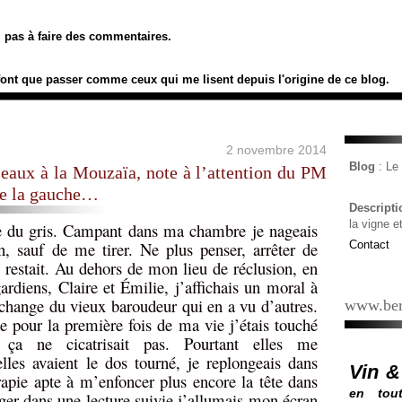
ez pas à faire des commentaires.
font que passer comme ceux qui me lisent depuis l'origine de ce blog.
2 novembre 2014
Blog
: L
seaux à la Mouzaïa, note à l’attention du PM
 de la gauche…
Descript
la vigne e
que du gris. Campant dans ma chambre je nageais
n, sauf de me tirer. Ne plus penser, arrêter de
Contact
 restait. Au dehors de mon lieu de réclusion, en
diens, Claire et Émilie, j’affichais un moral à
 change du vieux baroudeur qui en a vu d’autres.
www.ber
ue pour la première fois de ma vie j’étais touché
ça ne cicatrisait pas. Pourtant elles me
lles avaient le dos tourné, je replongeais dans
Vin &
apie apte à m’enfoncer plus encore la tête dans
en tout
ger dans une lecture suivie j’allumais mon écran