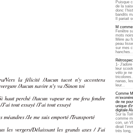
Puisque c
de la sais
donc l’his
bandits ma
Il pariait s
M comme a
Fenêtre su
mots noirs
Mère au f
peau lisse
sur mes c
hanches..
Rétrospec
1- J'adore
leur scoot
vélo je n
tricolores
/Vers la félicité /Aucun tacot n'y accostera
nanas, les
ergure /Aucun navire n'y va /Sinon toi
leur...
Comme Ma
Si haut perché /Aucun vapeur ne me fera fondre
m’exonérer
de ne pouv
/J'ai tout essayé /J'ai tout essayé
unique d'
digitale A
Sur la Toi
es méandres /Je me suis emporté /Transporté
comme moi
con, un V
dirait l’i
us les vergers/Délaissant les grands axes / J'ai
très long,