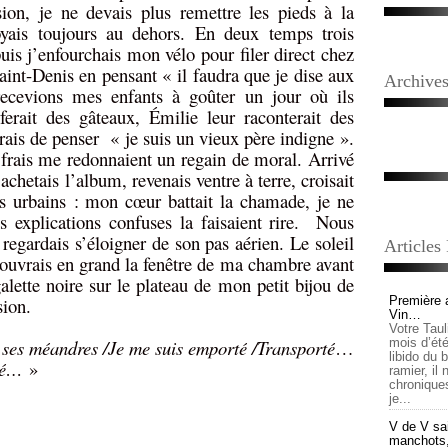
sion, je ne devais plus remettre les pieds à la
oyais toujours au dehors. En deux temps trois
s j’enfourchais mon vélo pour filer direct chez
nt-Denis en pensant « il faudra que je dise aux
Archive
 recevions mes enfants à goûter un jour où ils
ferait des gâteaux, Émilie leur raconterait des
rais de penser « je suis un vieux père indigne ».
frais me redonnaient un regain de moral. Arrivé
chetais l’album, revenais ventre à terre, croisait
ns urbains : mon cœur battait la chamade, je ne
s explications confuses la faisaient rire. Nous
 regardais s’éloigner de son pas aérien. Le soleil
Articles
’ouvrais en grand la fenêtre de ma chambre avant
alette noire sur le plateau de mon petit bijou de
sion.
Première 
Vin…
Votre Tau
 ses méandres /Je me suis emporté /Transporté
…
mois d’été,
libido du 
ayé…
»
ramier, il
chronique
je...
V de V sai
manchots, e