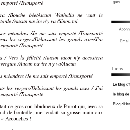
s emporté /Transporté
gars...
ra /Bouche bée/Aucun Walhalla ne vaut le
tarde /Aucun navire n'y va /Sinon toi
Abonne
ses méandres /Je me suis emporté /Transporté
sus les vergers/Délaissant les grands axes/J'ai
Email
s emporté /Transporté
/ Vers la félicité /Aucun tacot n'y accostera
vergure /Aucun navire n'y va/Aucun
Liens
es méandres /Je me suis emporté /Transporté
Le blog d'
us les vergers/Délaissant les grands axes / J'ai
s emporté /Transporté
le blog d
Blog d'He
ait ce gros con libidineux de Poirot qui, avec sa
ond de bouteille, me tendait sa grosse main aux
s. « Accouches !