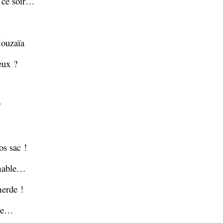
 ce soir…
ouzaïa
eux ?
.
?
s sac !
mable…
erde !
te…