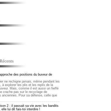
s
 Récents
approche des positions du buveur de
lier ne rechigne jamais, même pendant les
 à explorer les plis et les replis de la
buveur. Mais, comme il est aussi un fieffé
 ne crache pas sur le recyclage de
s anciennes. Pour sa défense, celle que
son 2 : il passait sa vie avec les bandits
lle lui dit fais-toi interdire !