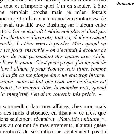
domaine 
ant tout et n’importe quoi à m’en saouler, à être
 me semblait proche mais je m’en foutais
matin je tombais sur une ancienne interview de
 avait travaillé avec Bashung sur l’album culte
ait :
« On se marrait ! Alain non plus n’allait pas
. Les histoires d’avocats, tout ça, il n’en pouvait
que-là, il s’était remis à picoler. Mais quand on
us les jours ensemble – on s’éclatait à écouter de
arler de tout ça pendant des heures avec Alain.
lever le matin. C’est pour ça que j’ai un peu de
re l’album, je peux écouter trois titres, comme
 à la fin ça me plonge dans un état trop bizarre.
usique, mais au fait que pour moi ce disque est
roust. Le moindre titre, la moindre note, quand
a enregistré, j’en ai un souvenir très précis. »
 sommeillait dans mes affaires, chez moi, mais
ès des mois d’absence, en disant « ce n’est que
 viens seulement récupérer
Fantaisie militaire »
.
ais au courant de mes errements, n’aurait guère
onventions de séparation ne contenaient pas la