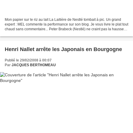
Mon papier sur le riz au lait La Laitière de Nestlé tombait à pic. Un grand
expert : MEL commente la performance sur son blog. Je vous livre le plat tout
chaud sans commentaire... Peter Brabeck (Nestlé) ne craint pas la hausse
des prix Posted: 29 Feb...
Henri Nallet arrête les Japonais en Bourgogne
Publié le 29/02/2008 à 00:07
Par
JACQUES BERTHOMEAU