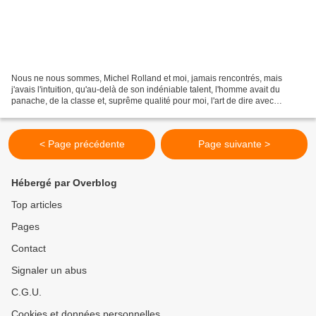
Nous ne nous sommes, Michel Rolland et moi, jamais rencontrés, mais
j'avais l'intuition, qu'au-delà de son indéniable talent, l'homme avait du
panache, de la classe et, suprême qualité pour moi, l'art de dire avec
légèreté des choses importantes. Ses...
< Page précédente
Page suivante >
Hébergé par Overblog
Top articles
Pages
Contact
Signaler un abus
C.G.U.
Cookies et données personnelles