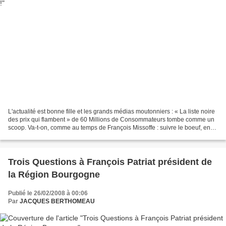
L'actualité est bonne fille et les grands médias moutonniers : « La liste noire
des prix qui flambent » de 60 Millions de Consommateurs tombe comme un
scoop. Va-t-on, comme au temps de François Missoffe : suivre le boeuf, en
l'occurrence ici la vache...
Trois Questions à François Patriat président de
la Région Bourgogne
Publié le 26/02/2008 à 00:06
Par
JACQUES BERTHOMEAU