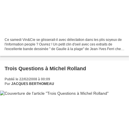
Ce samedi Vin&Cie se glisserait-il avec délectation dans les plis soyeux de
l'information people ? Ouvrez ! Un petit clin d'oeil avec ces extraits de
l'excellente bande dessinée " de Gaulle à la plage" de Jean-Yves Ferri chez
Dargaud www.dargaud.com offrez-là...
Trois Questions à Michel Rolland
Publié le 22/02/2008 à 00:09
Par
JACQUES BERTHOMEAU