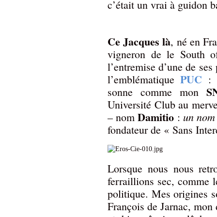
c’était un vrai à guidon b
Ce Jacques là
, né en Fr
vigneron de le South of
l’entremise d’une de ses p
PUC
l’emblématique
: 
S
sonne comme mon
Université Club au mervei
Damitio
un nom 
– nom
:
fondateur de « Sans Inter
Lorsque nous nous retr
ferraillions sec, comme l
politique. Mes origines 
François de Jarnac, mon 