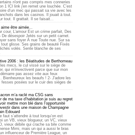
ertains n'ont pas compris mes conneries
on 1 ICI link j'en remet une louchée. C’est
toire d’un mec qui passait sa vie avec les
nchots dans les casinos. Il jouait à tout.
ur tout. Il grattait. Il se faisait...
ime être aimée...
r cour, L’amour Est un crime parfait, Des
 De désespoir Jetés sur un petit carnet.
oyer sans foyer À nue Toute nue. Sur sa
 tout glisse. Ses grains de beauté Fixés
lichés volés. Sente blanche de ses
.
tive 2006 : les Béatitudes de Berthomeau
 les mecs, le cul vissé sur le siège de
er, qui m'invectivent parce que sur mon
e démarre pas assez vite aux feux
... Bienheureux les beaufs ! 2- J'adore les
 fesses posées sur le cuir des sièges de
cron m’a raclé ma CSG sans
 de ma taxe d’habitation je suis au regret
oir mettre mon blé dans l’opportunité
investir dans une maison de Champagne
lain Edouard
le faut s’attendre à tout lorsqu’on est
 un VB, vieux blogueur, un VC, vieux
D, vieux débile qui crache sa bile comme
mmense Mimi, mais un qui a aussi le bras
 un influenceur de Première League, un