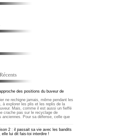
s
 Récents
approche des positions du buveur de
lier ne rechigne jamais, même pendant les
 à explorer les plis et les replis de la
buveur. Mais, comme il est aussi un fieffé
 ne crache pas sur le recyclage de
s anciennes. Pour sa défense, celle que
son 2 : il passait sa vie avec les bandits
lle lui dit fais-toi interdire !