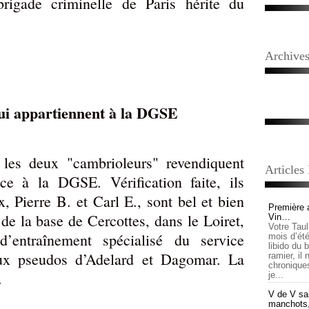
brigade criminelle de Paris hérite du
Archive
ui appartiennent à la DGSE
 les deux "cambrioleurs" revendiquent
Articles
nce à la DGSE. Vérification faite, ils
x, Pierre B. et Carl E., sont bel et bien
Première 
 de la base de Cercottes, dans le Loiret,
Vin…
Votre Tau
 d’entraînement spécialisé du service
mois d’été,
libido du 
aux pseudos d’Adelard et Dagomar. La
ramier, il
chronique
.
je...
V de V sai
manchots, e