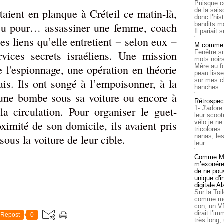
Puisque c
aient en planque à Créteil ce matin-là,
de la sais
donc l’his
aveu pour… assassiner une femme, coach
bandits ma
Il pariait s
es liens qu’elle entretient − selon eux −
M comme a
vices secrets israéliens. Une mission
Fenêtre su
mots noirs
 l'espionnage, une opération en théorie
Mère au f
peau lisse
ais. Ils ont songé à l’empoisonner, à la
sur mes c
hanches..
 une bombe sous sa voiture ou encore à
Rétrospec
a circulation. Pour organiser le guet-
1- J'adore
leur scoot
oximité de son domicile, ils avaient pris
vélo je n
tricolores
sous la voiture de leur cible.
nanas, les
leur...
Comme Ma
m’exonérer
de ne pouv
unique d'
digitale A
Sur la Toi
comme moi
con, un V
dirait l’i
Repost
0
très long,