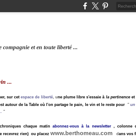
compagnie et en toute liberté ...
n ...
ner, sur cet
espace de liberté
, u
ne plume libre s'essaie à
la pertinence
et
st autour de la Table où l'on partage le pain, le vin et le reste pour
"
un 
.
"
 chroniques chaque matin
abonnez-vous à la newsletter
, colonne de
www.berthomeau.com
e recevrez rien)
ou placez
d
ans vos f