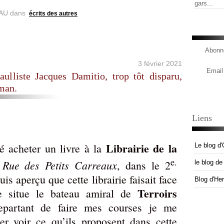
gars...
AU
dans
écrits des autres
Abonne
3 février 2021
Email
liste Jacques Damitio, trop tôt disparu,
man.
Liens
Librairie de la
lé acheter un livre à la
Le blog d'
e.
 Rue des Petits Carreaux
, dans le 2
le blog d
is aperçu que cette librairie faisait face
Blog d'He
Terroirs
e situe le bateau amiral de
epartant de faire mes courses je me
ler voir ce qu’ils proposent dans cette