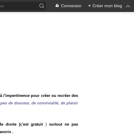
Connexion
+
Créer mon blog
 à
l'impertinence
pour créer ou recréer des
peu de douceur, de convivialité, de plaisir
 droite (c'est gratuit
)
surtout ne pas
avoris .