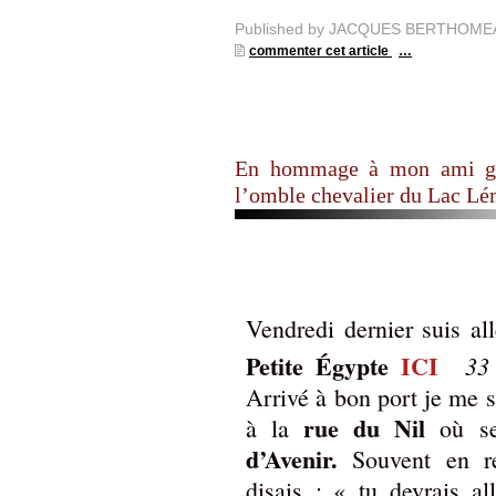
Published by JACQUES BERTHOME
commenter cet article
…
En hommage à mon ami gaul
l’omble chevalier du Lac Lé
Vendredi dernier suis al
Petite Égypte
ICI
33
Arrivé à bon port je me su
rue du Nil
à la
où s
d’Avenir.
Souvent en r
disais : « tu devrais al