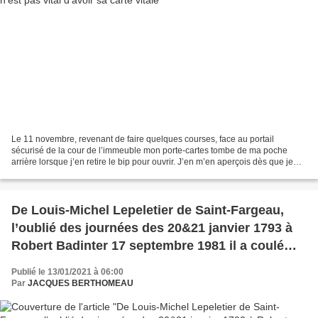
Le 11 novembre, revenant de faire quelques courses, face au portail
sécurisé de la cour de l’immeuble mon porte-cartes tombe de ma poche
arrière lorsque j’en retire le bip pour ouvrir. J’en m’en aperçois dès que je
suis arrivé au 9e, je redescends. Rien...
De Louis-Michel Lepeletier de Saint-Fargeau,
l’oublié des journées des 20&21 janvier 1793 à
Robert Badinter 17 septembre 1981 il a coulé
beaucoup d’eau sous les ponts de la Seine
Publié le 13/01/2021 à 06:00
avant que la peine de mort fut aboli.
Par
JACQUES BERTHOMEAU