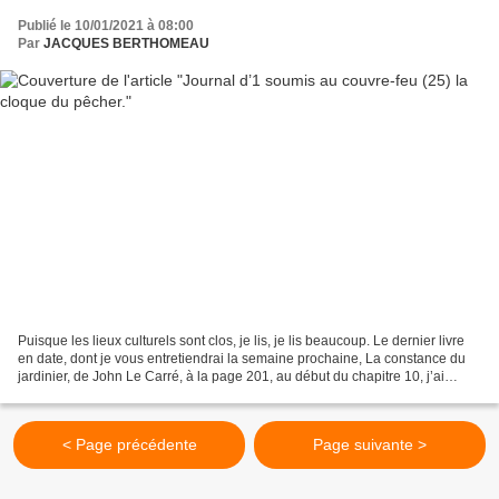
Publié le 10/01/2021 à 08:00
Par
JACQUES BERTHOMEAU
Puisque les lieux culturels sont clos, je lis, je lis beaucoup. Le dernier livre
en date, dont je vous entretiendrai la semaine prochaine, La constance du
jardinier, de John Le Carré, à la page 201, au début du chapitre 10, j’ai
souligné : « Et deux cerisiers...
< Page précédente
Page suivante >