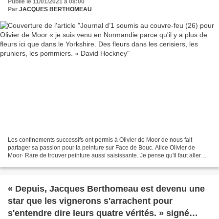
Publié le 11/01/2021 à 08:00
pruniers, les pommiers. » David Hockney
Par
JACQUES BERTHOMEAU
Les confinements successifs ont permis à Olivier de Moor de nous fait
partager sa passion pour la peinture sur Face de Bouc. Alice Olivier de
Moor· Rare de trouver peinture aussi saisissante. Je pense qu'il faut aller
chez Helen Schjerfbeck pour trouver...
« Depuis, Jacques Berthomeau est devenu une
star que les vignerons s'arrachent pour
s'entendre dire leurs quatre vérités. » signé