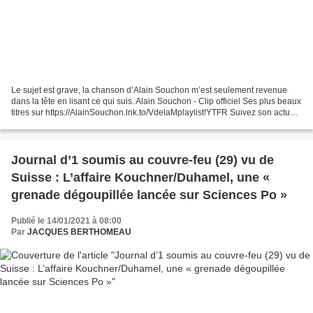
Le sujet est grave, la chanson d’Alain Souchon m’est seulement revenue
dans la tête en lisant ce qui suis. Alain Souchon - Clip officiel Ses plus beaux
titres sur https://AlainSouchon.lnk.to/VdelaMplaylist!YTFR Suivez son actu
sur http://www.alainsouchon.net Je...
Journal d’1 soumis au couvre-feu (29) vu de
Suisse : L’affaire Kouchner/Duhamel, une «
grenade dégoupillée lancée sur Sciences Po »
Publié le 14/01/2021 à 08:00
Par
JACQUES BERTHOMEAU