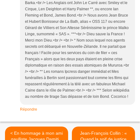
Barka.<br /> Les Anglais ont John Le Carré avec Smiley et le
Cirque, Len Deighton et Harry Palmer **, ou encore Ian
Fleming et Bond, James Bond.<br /> Nous avons Jean Bruce
et Hubert Bonisseur de La Bath, alias « OSS 117 ou encore
Gérard de Villiers et Son Altesse Sérénissime le prince Malko
Linge, surnommé « SAS ». ***<br /> Dieu sauve la France !
Merci mon Dieu.<br /> <br /> * Nom sous lequel nos agents
secrets ont débarqué en Nouvelle-Zélande. Il ne parlait que
français ! Facile pour les services du coin de filer « ces
Français » alors que les deux pays étaient en pleine crise
diplomatique en raison des essais atomiques de Mururoa.<br
/> <br /> ** Les romans Ipcress danger immédiat et Mes
funérailles à Berlin sont passionnant tout comme les films qui
repassent régulièrement à la télé avec un fabuleux Michael
Caine dans le rôle de Palmer.<br /> <br /> *** Selon wikipédia
au nombre de tirage Sas dépasse et de loin Bond. Cocorico !
Répondre
< En hommage à mon ami
Jean-François Collin : «
gaulliste Jacques Damitio,
Quand la soif de justice