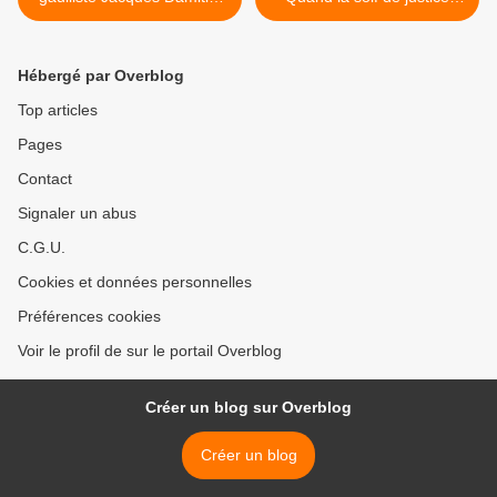
trop tôt disparu, l’omble
environnementale se
chevalier du Lac Léman.
retourne contre la
protection de
Hébergé par Overblog
l’environnement... » >
Top articles
Pages
Contact
Signaler un abus
C.G.U.
Cookies et données personnelles
Préférences cookies
Voir le profil de sur le portail Overblog
Créer un blog sur Overblog
Créer un blog