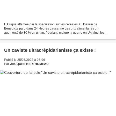
L’Afrique affamée par la spéculation sur les céréales ICI Dessin de
Bénédicte paru dans 24 Heures Lausanne Les prix alimentaires ont
augmenté de 30 % en un an. Pourtant, malgré la guerre en Ukraine, les
ressources sont stables et il n’y a pas de pénurie....
Un caviste ultracrépidarianiste ça existe !
Publié le 25/05/2022 à 06:00
Par
JACQUES BERTHOMEAU