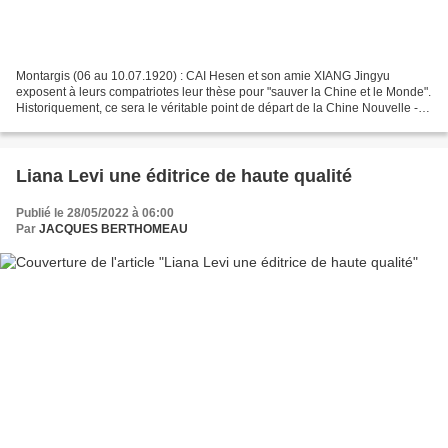
Montargis (06 au 10.07.1920) : CAI Hesen et son amie XIANG Jingyu
exposent à leurs compatriotes leur thèse pour "sauver la Chine et le Monde".
Historiquement, ce sera le véritable point de départ de la Chine Nouvelle -
"Amitié Franco-Chinoise", association...
Liana Levi une éditrice de haute qualité
Publié le 28/05/2022 à 06:00
Par
JACQUES BERTHOMEAU