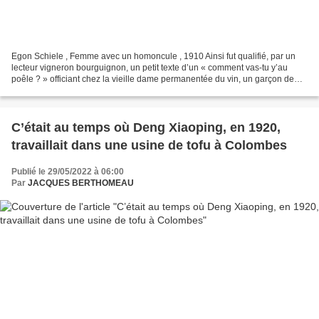
Egon Schiele , Femme avec un homoncule , 1910 Ainsi fut qualifié, par un
lecteur vigneron bourguignon, un petit texte d’un « comment vas-tu y’au
poêle ? » officiant chez la vieille dame permanentée du vin, un garçon de
coiffeuse pour être dans le vent...
C’était au temps où Deng Xiaoping, en 1920,
travaillait dans une usine de tofu à Colombes
Publié le 29/05/2022 à 06:00
Par
JACQUES BERTHOMEAU