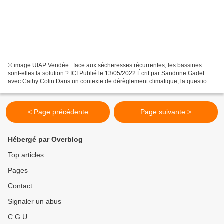
© image UIAP Vendée : face aux sécheresses récurrentes, les bassines
sont-elles la solution ? ICI Publié le 13/05/2022 Écrit par Sandrine Gadet
avec Cathy Colin Dans un contexte de dérèglement climatique, la question
de l’irrigation agricole se pose chaque...
< Page précédente
Page suivante >
Hébergé par Overblog
Top articles
Pages
Contact
Signaler un abus
C.G.U.