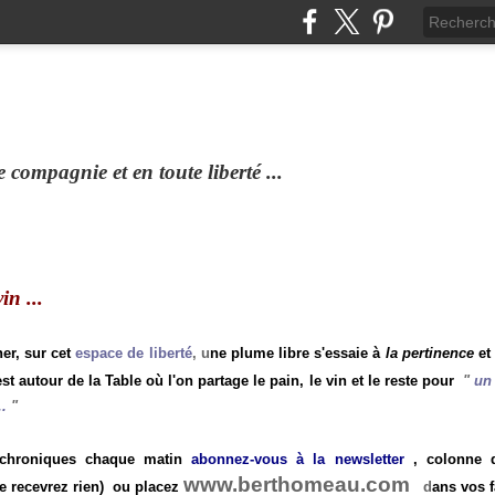
compagnie et en toute liberté ...
n ...
ner, sur cet
espace de liberté
, u
ne plume libre s'essaie à
la pertinence
et
st autour de la Table où l'on partage le pain, le vin et le reste pour
"
un 
.
"
 chroniques chaque matin
abonnez-vous à la newsletter
, colonne de
www.berthomeau.com
e recevrez rien)
ou placez
d
ans vos f