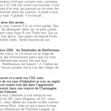
ertains n'ont pas compris mes conneries
on 1 ICI link j'en remet une louchée. C’est
toire d’un mec qui passait sa vie avec les
nchots dans les casinos. Il jouait à tout.
ur tout. Il grattait. Il se faisait...
ime être aimée...
r cour, L’amour Est un crime parfait, Des
 De désespoir Jetés sur un petit carnet.
oyer sans foyer À nue Toute nue. Sur sa
 tout glisse. Ses grains de beauté Fixés
lichés volés. Sente blanche de ses
.
tive 2006 : les Béatitudes de Berthomeau
 les mecs, le cul vissé sur le siège de
er, qui m'invectivent parce que sur mon
e démarre pas assez vite aux feux
... Bienheureux les beaufs ! 2- J'adore les
 fesses posées sur le cuir des sièges de
cron m’a raclé ma CSG sans
 de ma taxe d’habitation je suis au regret
oir mettre mon blé dans l’opportunité
investir dans une maison de Champagne
lain Edouard
le faut s’attendre à tout lorsqu’on est
 un VB, vieux blogueur, un VC, vieux
D, vieux débile qui crache sa bile comme
mmense Mimi, mais un qui a aussi le bras
 un influenceur de Première League, un