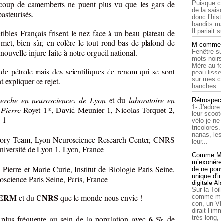
coup de camemberts ne puent plus vu que les gars de
Puisque c
de la sais
pasteurisés.
donc l’his
bandits ma
Il pariait s
ctibles Français frisent le nez face à un beau plateau de
met, bien sûr, en colère le tout rond bas de plafond de
M comme a
ouvelle injure faite à notre orgueil national.
Fenêtre su
mots noirs
Mère au f
de pétrole mais des scientifiques de renom qui se sont
peau lisse
sur mes c
 expliquer ce rejet.
hanches..
erche en neurosciences de Lyon
et du
laboratoire en
Rétrospec
1- J'adore
-Pierre
Royet 1*, David Meunier 1, Nicolas Torquet 2,
leur scoot
 1
vélo je n
tricolores
nanas, les
mory Team, Lyon Neuroscience Research Center, CNRS
leur...
rsité de Lyon 1, Lyon, France
Comme Ma
m’exonérer
 Pierre et Marie Curie, Institut de Biologie Paris Seine,
de ne pouv
unique d'
ence Paris Seine, Paris, France
digitale A
Sur la Toi
SERM
CNRS
et du
que le monde nous envie !
comme moi
con, un V
dirait l’i
6 %
très long,
a plus fréquente au sein de la population avec
de