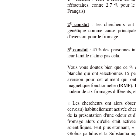
réfractaires, contre 2,7 % pour l
Français)
e
2
constat
: les chercheurs ont e
génétique comme cause principal
d'aversion pour le fromage.
e
3
constat
: 47% des personnes in
leur famille n'aime pas cela.
Vous vous doutez bien que ce % él
blanche qui ont sélectionnés 15 pe
aversion pour cet aliment qui on
magnétique fonctionnelle (IRMF). E
l'odeur de six fromages différents, e
« Les chercheurs ont alors obse
cerveau) habituellement activée chez 
de la présentation d'une odeur et 
fromage alors qu'elle était activé
scientifiques. Fait plus étonnant, «
Globus pallidus et la Substantia nig