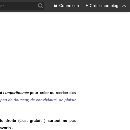
Connexion
+
Créer mon blog
 à
l'impertinence
pour créer ou recréer des
peu de douceur, de convivialité, de plaisir
 droite (c'est gratuit
)
surtout ne pas
avoris .