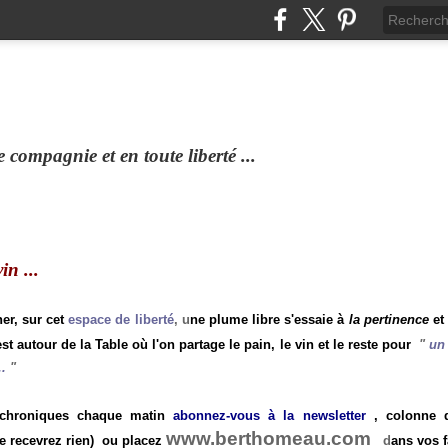
compagnie et en toute liberté ...
n ...
ner, sur cet
espace de liberté
, u
ne plume libre s'essaie à
la pertinence
et
st autour de la Table où l'on partage le pain, le vin et le reste pour
"
un 
.
"
 chroniques chaque matin
abonnez-vous à la newsletter
, colonne de
www.berthomeau.com
e recevrez rien)
ou placez
d
ans vos f