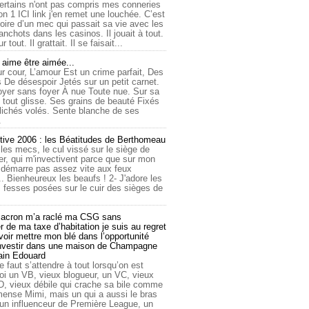
ertains n'ont pas compris mes conneries
on 1 ICI link j'en remet une louchée. C’est
toire d’un mec qui passait sa vie avec les
nchots dans les casinos. Il jouait à tout.
ur tout. Il grattait. Il se faisait...
ime être aimée...
r cour, L’amour Est un crime parfait, Des
 De désespoir Jetés sur un petit carnet.
oyer sans foyer À nue Toute nue. Sur sa
 tout glisse. Ses grains de beauté Fixés
lichés volés. Sente blanche de ses
.
tive 2006 : les Béatitudes de Berthomeau
 les mecs, le cul vissé sur le siège de
er, qui m'invectivent parce que sur mon
e démarre pas assez vite aux feux
... Bienheureux les beaufs ! 2- J'adore les
 fesses posées sur le cuir des sièges de
cron m’a raclé ma CSG sans
 de ma taxe d’habitation je suis au regret
oir mettre mon blé dans l’opportunité
investir dans une maison de Champagne
lain Edouard
le faut s’attendre à tout lorsqu’on est
 un VB, vieux blogueur, un VC, vieux
D, vieux débile qui crache sa bile comme
mmense Mimi, mais un qui a aussi le bras
 un influenceur de Première League, un