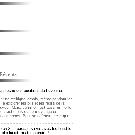
s
 Récents
approche des positions du buveur de
lier ne rechigne jamais, même pendant les
 à explorer les plis et les replis de la
buveur. Mais, comme il est aussi un fieffé
 ne crache pas sur le recyclage de
s anciennes. Pour sa défense, celle que
son 2 : il passait sa vie avec les bandits
lle lui dit fais-toi interdire !