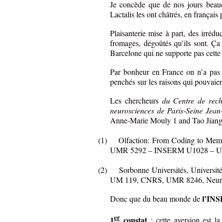
Je concède que de nos jours beau
Lactalis les ont châtrés, en français 
Plaisanterie mise à part, des irrédu
fromages, dégoûtés qu’ils sont. Ça 
Barcelone qui ne supporte pas cette n
Par bonheur en France on n’a pas 
penchés sur les raisons qui pouvaient
Les chercheurs
du Centre de rech
neurosciences de Paris-Seine Jean
Anne-Marie Mouly 1 and Tao Jiang
(1)
Olfaction: From Coding to Me
UMR 5292 – INSERM U1028 – Unive
(2)
Sorbonne Universités, Université
UM 119, CNRS, UMR 8246, Neurosci
l’IN
Donc que du beau monde de
er
1
constat
: cette aversion est l