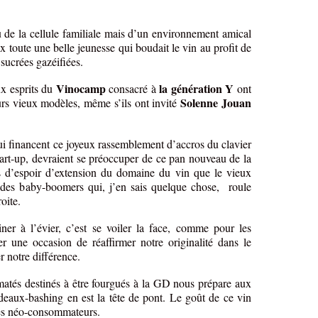
 de la cellule familiale mais d’un environnement amical
x toute une belle jeunesse qui boudait le vin au profit de
 sucrées gazéifiées.
Vinocamp
la génération Y
ux esprits du
consacré à
ont
Solenne Jouan
urs vieux modèles, même s’ils ont invité
qui financent ce joyeux rassemblement d’accros du clavier
start-up, devraient se préoccuper de ce pan nouveau de la
 d’espoir d’extension du domaine du vin que le vieux
n des baby-boomers qui, j’en sais quelque chose, roule
oite.
iner à l’évier, c’est se voiler la face, comme pour les
er une occasion de réaffirmer notre originalité dans le
 notre différence.
matés destinés à être fourgués à la GD nous prépare aux
ordeaux-bashing en est la tête de pont. Le goût de ce vin
unes néo-consommateurs.