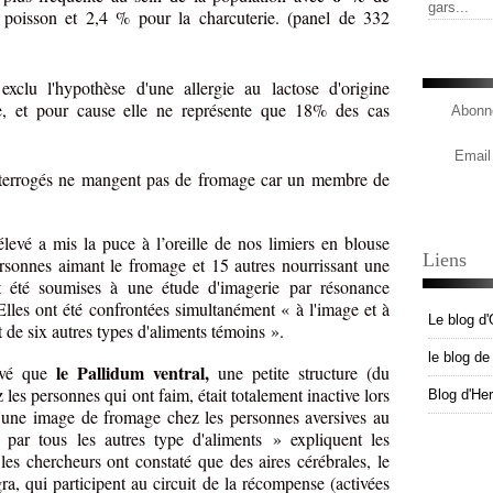
gars...
e poisson et 2,4 % pour la charcuterie. (panel de 332
xclu l'hypothèse d'une allergie au lactose d'origine
e, et pour cause elle ne représente que 18% des cas
Abonne
Email
terrogés ne mangent pas de fromage car un membre de
evé a mis la puce à l’oreille de nos limiers en blouse
Liens
rsonnes aimant le fromage et 15 autres nourrissant une
t été soumises à une étude d'imagerie par résonance
lles ont été confrontées simultanément « à l'image et à
Le blog d'
t de six autres types d'aliments témoins ».
le blog d
le Pallidum ventral,
rvé que
une petite structure (du
les personnes qui ont faim, était totalement inactive lors
Blog d'He
d'une image de fromage chez les personnes aversives au
e par tous les autres type d'aliments » expliquent les
 les chercheurs ont constaté que des aires cérébrales, le
ra, qui participent au circuit de la récompense (activées