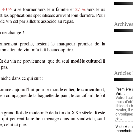
si
40 %
à se tourner vers leur famille et
27 %
vers leurs
t les applications spécialisées arrivent loin derrière. Pour
 vin est par ailleurs associée au repas.
Archive
n ne change !
ronnement proche, restent le marqueur premier de la
ommation de vin, m’a fait beaucoup rire.
modèle culturel
oût du vin ne proviennent que du seul
il
 pas.
Articles
niche dans ce qui suit :
le camembert
 comme aujourd’hui pour le monde entier,
,
Première 
Vin…
en compagnie de la baguette de pain, le sauciflard, le kil
Votre Tau
mois d’été,
libido du 
ramier, il
le grand flot de modernité de la fin du XXe siècle. Reste
chronique
in qui peuvent faire bon ménage dans un sandwich, sauf
je...
, celui-ci pue.
V de V sai
manchots, e