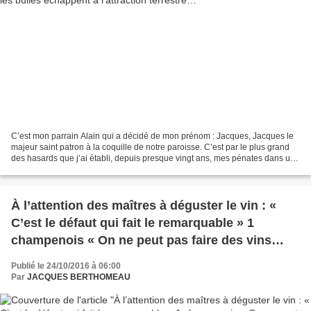
C’est mon parrain Alain qui a décidé de mon prénom : Jacques, Jacques le
majeur saint patron à la coquille de notre paroisse. C’est par le plus grand
des hasards que j’ai établi, depuis presque vingt ans, mes pénates dans un
immeuble du boulevard Saint-Jacques...
À l’attention des maîtres à déguster le vin : «
C’est le défaut qui fait le remarquable » 1
champenois « On ne peut pas faire des vins
parfaits, la perfection c’est chiant » JY Bizot.
Publié le 24/10/2016 à 06:00
Par
JACQUES BERTHOMEAU