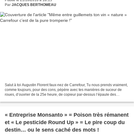
Publié le 21/10/2016 à 18:15
Par
JACQUES BERTHOMEAU
Salut à toi Augustin Florent faux-nez de Carrefour, Tu nous prends vraiment,
comme toujours, pour des cons, pépère avec tes manières de suceur de
roues, d’ouvrier de la 25e heure, de copieur par-dessus l’épaule des
vignerons. Au temps de Daniel Bernard,...
« Entreprise Monsanto » = Poison très rémanent
et « Le pesticide Round Up » = Le pire coup du
destin… ou le sens caché des mots !