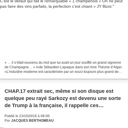
« … il s’était souvenu du mot que lui avait un jour soufflé un grand vigneron
de Champagne… » note Sébastien Lapaque dans son livre Théorie d’Alger.
«L’industrie moderne est caractérisée par un souci toujours plus grand de
l’exactitude ; au fur et à mesure...
CHAP.17 extrait sec, même si son disque est
quelque peu rayé Sarkozy est devenu une sorte
de Trump à la française, il rappelle ces
chanteurs yéyé des années 60 qui, tel Richard
Publié le 23/10/2016 à 08:00
Anthony, adaptaient les tubes américains.
Par
JACQUES BERTHOMEAU