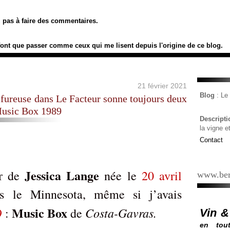
ez pas à faire des commentaires.
font que passer comme ceux qui me lisent depuis l'origine de ce blog.
21 février 2021
Blog
: L
lfureuse dans Le Facteur sonne toujours deux
Music Box 1989
Descript
la vigne e
Contact
Jessica Lange
r de
née le
20 avril
www.ber
s le Minnesota, même si j’avais
Music Box
Costa-Gavras.
9
:
de
Vin &
en tout