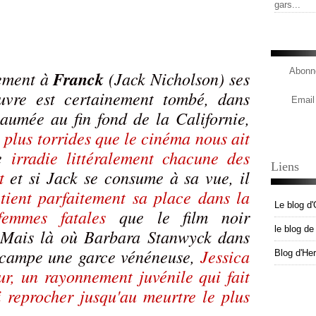
gars...
Abonne
lement à
Franck
(Jack Nicholson) ses
uvre est certainement tombé, dans
Email
paumée au fin fond de la Californie,
s plus torrides que le cinéma nous ait
ge
irradie littéralement chacune des
Liens
t
et si Jack se consume à sa vue, il
 tient parfaitement sa place dans la
Le blog d'
 femmes fatales
que le film noir
le blog d
 Mais là où Barbara Stanwyck dans
 campe une garce vénéneuse,
Jessica
Blog d'He
r, un rayonnement juvénile qui fait
lui reprocher jusqu'au meurtre le plus