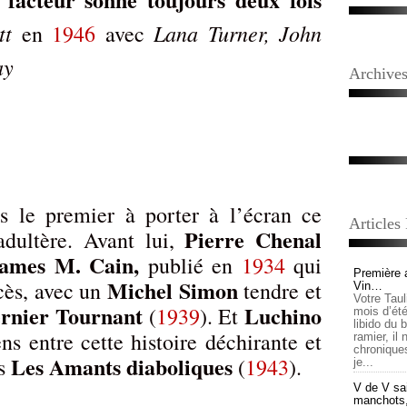
tt
Lana Turner, John
en
1946
avec
ay
Archive
s le premier à porter à l’écran ce
Articles
Pierre Chenal
dultère. Avant lui,
James M. Cain,
publié en
1934
qui
Première 
Michel Simon
cès, avec un
tendre et
Vin…
Votre Tau
rnier Tournant
Luchino
(
1939
). Et
mois d’été,
libido du 
ens entre cette histoire déchirante et
ramier, il
chronique
Les Amants diaboliques
ns
(
1943
).
je...
V de V sai
manchots, e