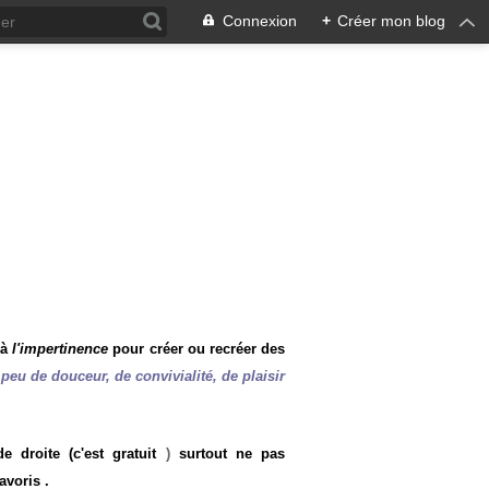
Connexion
+
Créer mon blog
 à
l'impertinence
pour créer ou recréer des
peu de douceur, de convivialité, de plaisir
 droite (c'est gratuit
)
surtout ne pas
avoris .