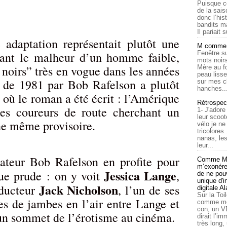
Puisque c
de la sais
donc l’his
bandits ma
Il pariait s
 adaptation représentait plutôt une
M comme a
ant le malheur d’un homme faible,
Fenêtre su
mots noirs
s noirs” très en vogue dans les années
Mère au f
peau lisse
n de 1981 par Bob Rafelson a plutôt
sur mes c
hanches..
 où le roman a été écrit : l’Amérique
Rétrospec
es coureurs de route cherchant un
1- J'adore
leur scoot
che même provisoire.
vélo je n
tricolores
nanas, les
leur...
sateur Bob Rafelson en profite pour
Comme Ma
m’exonérer
Jessica Lange
ue prude : on y voit
,
de ne pouv
unique d'
Jack Nicholson
éducteur
, l’un de ses
digitale A
Sur la Toi
ies de jambes en l’air entre Lange et
comme moi
con, un V
un sommet de l’érotisme au cinéma.
dirait l’i
très long,