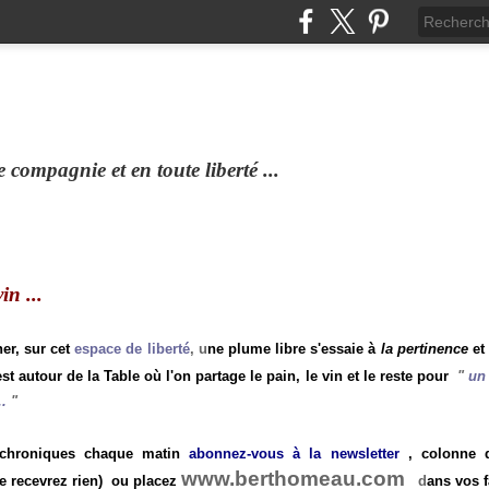
compagnie et en toute liberté ...
n ...
ner, sur cet
espace de liberté
, u
ne plume libre s'essaie à
la pertinence
et
st autour de la Table où l'on partage le pain, le vin et le reste pour
"
un 
.
"
 chroniques chaque matin
abonnez-vous à la newsletter
, colonne de
www.berthomeau.com
e recevrez rien)
ou placez
d
ans vos f