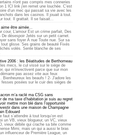
ertains n'ont pas compris mes conneries
on 1 ICI link j'en remet une louchée. C’est
toire d’un mec qui passait sa vie avec les
nchots dans les casinos. Il jouait à tout.
ur tout. Il grattait. Il se faisait...
ime être aimée...
r cour, L’amour Est un crime parfait, Des
 De désespoir Jetés sur un petit carnet.
oyer sans foyer À nue Toute nue. Sur sa
 tout glisse. Ses grains de beauté Fixés
lichés volés. Sente blanche de ses
.
tive 2006 : les Béatitudes de Berthomeau
 les mecs, le cul vissé sur le siège de
er, qui m'invectivent parce que sur mon
e démarre pas assez vite aux feux
... Bienheureux les beaufs ! 2- J'adore les
 fesses posées sur le cuir des sièges de
cron m’a raclé ma CSG sans
 de ma taxe d’habitation je suis au regret
oir mettre mon blé dans l’opportunité
investir dans une maison de Champagne
lain Edouard
le faut s’attendre à tout lorsqu’on est
 un VB, vieux blogueur, un VC, vieux
D, vieux débile qui crache sa bile comme
mmense Mimi, mais un qui a aussi le bras
 un influenceur de Première League, un