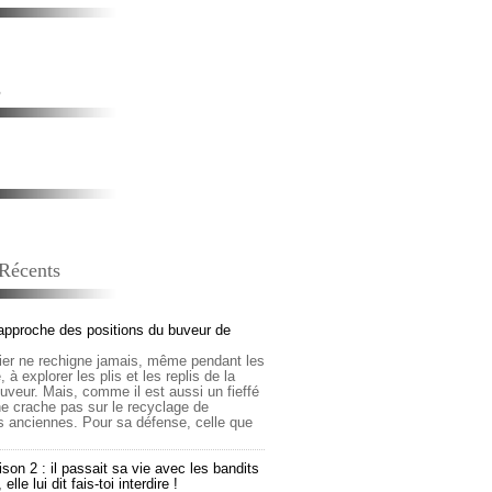
s
 Récents
approche des positions du buveur de
lier ne rechigne jamais, même pendant les
 à explorer les plis et les replis de la
buveur. Mais, comme il est aussi un fieffé
 ne crache pas sur le recyclage de
s anciennes. Pour sa défense, celle que
son 2 : il passait sa vie avec les bandits
lle lui dit fais-toi interdire !