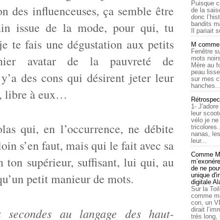
Puisque c
ion des influenceuses, ça semble être
de la sais
donc l’his
in issue de la mode, pour qui, tu
bandits ma
Il pariait s
je te fais une dégustation aux petits
M comme a
Fenêtre su
nier avatar de la pauvreté de
mots noirs
Mère au f
peau lisse
 y’a des cons qui désirent jeter leur
sur mes c
hanches..
, libre à eux…
Rétrospec
1- J'adore
leur scoot
vélo je n
las qui, en l’occurrence, ne débite
tricolores
nanas, les
leur...
oin s’en faut, mais qui le fait avec sa
Comme Ma
 ton supérieur, suffisant, lui qui, au
m’exonérer
de ne pouv
 qu’un petit manieur de mots.
unique d'
digitale A
Sur la Toi
comme moi
con, un V
ux secondes au langage des haut-
dirait l’i
très long,