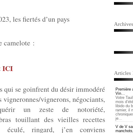
23, les fiertés d’un pays
Archive
re camelote :
t
ICI
Articles
es qui se goinfrent du désir immodéré
Première 
Vin…
es vigneronnes/vignerons, négociants,
Votre Tau
mois d’été,
libido du 
quérir un zeste de notoriété,
ramier, il
chronique
ras touillant des vieilles recettes
je...
V de V sai
e éculé, ringard, j’en conviens
manchots, e