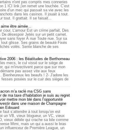
ertains n'ont pas compris mes conneries
on 1 ICI link j'en remet une louchée. C’est
toire d’un mec qui passait sa vie avec les
nchots dans les casinos. Il jouait à tout.
ur tout. Il grattait. Il se faisait...
ime être aimée...
r cour, L’amour Est un crime parfait, Des
 De désespoir Jetés sur un petit carnet.
oyer sans foyer À nue Toute nue. Sur sa
 tout glisse. Ses grains de beauté Fixés
lichés volés. Sente blanche de ses
.
tive 2006 : les Béatitudes de Berthomeau
 les mecs, le cul vissé sur le siège de
er, qui m'invectivent parce que sur mon
e démarre pas assez vite aux feux
... Bienheureux les beaufs ! 2- J'adore les
 fesses posées sur le cuir des sièges de
cron m’a raclé ma CSG sans
 de ma taxe d’habitation je suis au regret
oir mettre mon blé dans l’opportunité
investir dans une maison de Champagne
lain Edouard
le faut s’attendre à tout lorsqu’on est
 un VB, vieux blogueur, un VC, vieux
D, vieux débile qui crache sa bile comme
mmense Mimi, mais un qui a aussi le bras
 un influenceur de Première League, un