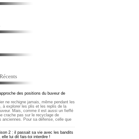
s
 Récents
approche des positions du buveur de
lier ne rechigne jamais, même pendant les
 à explorer les plis et les replis de la
buveur. Mais, comme il est aussi un fieffé
 ne crache pas sur le recyclage de
s anciennes. Pour sa défense, celle que
son 2 : il passait sa vie avec les bandits
lle lui dit fais-toi interdire !