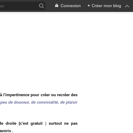
Connexion
+
Créer mon blog
 à
l'impertinence
pour créer ou recréer des
peu de douceur, de convivialité, de plaisir
 droite (c'est gratuit
)
surtout ne pas
avoris .