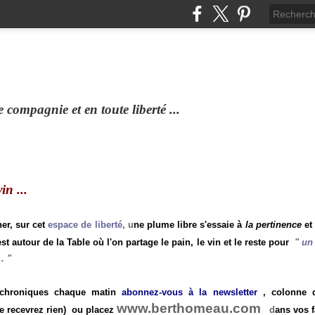
compagnie et en toute liberté ...
n ...
ner, sur cet
espace de liberté
, u
ne plume libre s'essaie à
la pertinence
et
st autour de la Table où l'on partage le pain, le vin et le reste pour
"
un 
.
"
 chroniques chaque matin
abonnez-vous à la newsletter
, colonne de
www.berthomeau.com
e recevrez rien)
ou placez
d
ans vos f