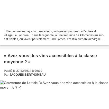
« Bienvenue au pays du muscadet », indique un panneau à l’entrée du
village Le Landreau, dans le vignoble, à une trentaine de kilomètres au sud-
est Nantes, où vivent paisiblement 3 000 âmes. C’est là qu’habitait Virgile
Porcher, dans une petite maison...
« Avez-vous des vins accessibles à la classe
moyenne ? »
Publié le 27/12/2014 à 00:09
Par
JACQUES BERTHOMEAU