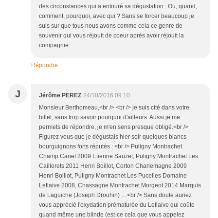
des circonstances qui a entouré sa dégustation : Ou, quand,
comment, pourquoi, avec qui ? Sans se forcer beaucoup je
suis sur que tous nous avons comme cela ce genre de
souvenir qui vous réjouit de coeur après avoir réjouit la
compagnie.
Répondre
J
Jérôme PEREZ
24/10/2016 09:10
Monsieur Berthomeau,<br /> <br /> je suis cité dans votre
billet, sans trop savoir pourquoi d'ailleurs. Aussi je me
permets de répondre, je m'en sens presque obligé.<br />
Figurez vous que je dégustais hier soir quelques blancs
bourguignons forts réputés : <br /> Puligny Montrachet
Champ Canet 2009 Etienne Sauzet, Puligny Montrachet Les
Caillerets 2011 Henri Boillot, Corton Charlemagne 2009
Henri Boillot, Puligny Montrachet Les Pucelles Domaine
Leflaive 2008, Chassagne Montrachet Morgeot 2014 Marquis
de Laguiche (Joseph Drouhin) …<br /> Sans doute auriez
vous apprécié l'oxydation prématurée du Leflaive qui coûte
quand même une blinde (est-ce cela que vous appelez