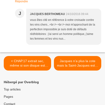
Répondre
J
JACQUES BERTHOMEAU
24/10/2016 09:44
vous êtes cité en référence à votre croisade contre
les vins chers...<br /> <br /> moi m'approchant de la
perfection impossible je suis doté de défauts
rédhibitoires : j'ai servi un homme politique, j'aime
les femmes et les vins nus...
< CHAP.17 extrait sec,
Jacques n’a plus la cote
même si son disque est
mais la Saint-Jacques est la
quelque peu rayé Sarkozy
star de l’automne… avec un
est devenu une sorte de
brut nature Bourgeois-Diaz
Trump à la française, il
les bulles échappent à
Hébergé par Overblog
rappelle ces chanteurs yéyé
l’attraction terrestre… >
des années 60 qui, tel
Top articles
Richard Anthony,
Pages
adaptaient les tubes
américains.
Contact