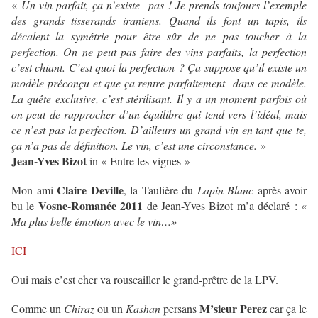
«
Un vin parfait, ça n’existe pas ! Je prends toujours l’exemple
des grands tisserands iraniens. Quand ils font un tapis, ils
décalent la symétrie pour être sûr de ne pas toucher à la
perfection. On ne peut pas faire des vins parfaits, la perfection
c’est chiant. C’est quoi la perfection ? Ça suppose qu’il existe un
modèle préconçu et que ça rentre parfaitement dans ce modèle.
La quête exclusive, c’est stérilisant. Il y a un moment parfois où
on peut de rapprocher d’un équilibre qui tend vers l’idéal, mais
ce n’est pas la perfection. D’ailleurs un grand vin en tant que te,
ça n’a pas de définition. Le vin, c’est une circonstance.
»
Jean-Yves Bizot
in « Entre les vignes »
Claire Deville
Mon ami
, la Taulière du
Lapin Blanc
après avoir
Vosne-Romanée 2011
bu le
de Jean-Yves Bizot m’a déclaré : «
Ma plus belle émotion avec le vin…»
ICI
Oui mais c’est cher va rouscailler le grand-prêtre de la LPV.
M’sieur Perez
Comme un
Chiraz
ou un
Kashan
persans
car ça le