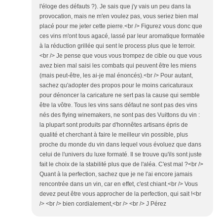
l'éloge des défauts ?). Je sais que j'y vais un peu dans la
provocation, mais ne m'en voulez pas, vous seriez bien mal
placé pour me jeter cette pierre.<br /> Figurez vous donc que
ces vins m'ont tous agacé, lassé par leur aromatique formatée
à la réduction grillée qui sent le process plus que le terroir.
<br /> Je pense que vous vous trompez de cible ou que vous
avez bien mal saisi les combats qui peuvent être les miens
(mais peut-être, les ai-je mal énoncés).<br /> Pour autant,
sachez qu'adopter des propos pour le moins caricaturaux
pour dénoncer la caricature ne sert pas la cause qui semble
être la vôtre. Tous les vins sans défaut ne sont pas des vins
nés des flying winemakers, ne sont pas des Vuittons du vin :
la plupart sont produits par d'honnêtes artisans épris de
qualité et cherchant à faire le meilleur vin possible, plus
proche du monde du vin dans lequel vous évoluez que dans
celui de l'univers du luxe formaté. Il se trouve qu'ils sont juste
fait le choix de la stabilité plus que de l'aléa. C'est mal ?<br />
Quant à la perfection, sachez que je ne l'ai encore jamais
rencontrée dans un vin, car en effet, c'est chiant.<br /> Vous
devez peut être vous approcher de la perfection, qui sait !<br
/> <br /> bien cordialement,<br /> <br /> J Pérez