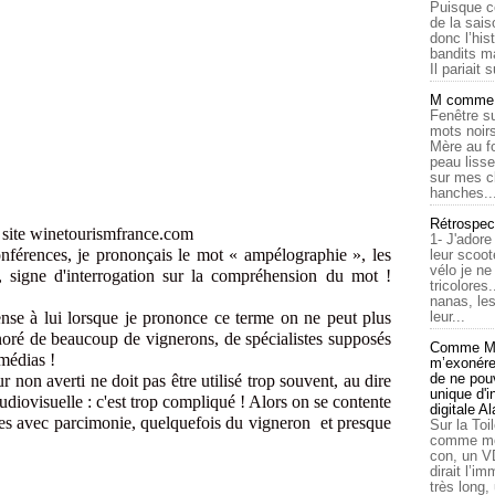
Puisque c
de la sais
donc l’his
bandits ma
Il pariait s
M comme a
Fenêtre su
mots noirs
Mère au f
peau lisse
sur mes c
hanches..
Rétrospec
ourismfrance.com
1- J'adore
nférences, je prononçais le mot « ampélographie », les
leur scoot
vélo je n
t, signe d'interrogation sur la compréhension du mot !
tricolores
nanas, les
ense à lui lorsque je prononce ce terme on ne peut plus
leur...
gnoré de beaucoup de vignerons, de spécialistes supposés
Comme Ma
 médias !
m’exonérer
de ne pouv
ur non averti ne doit pas être utilisé trop souvent, au dire
unique d'
diovisuelle : c'est trop compliqué ! Alors on se contente
digitale A
ges avec parcimonie, quelquefois du vigneron et presque
Sur la Toi
comme moi
con, un V
dirait l’i
très long,