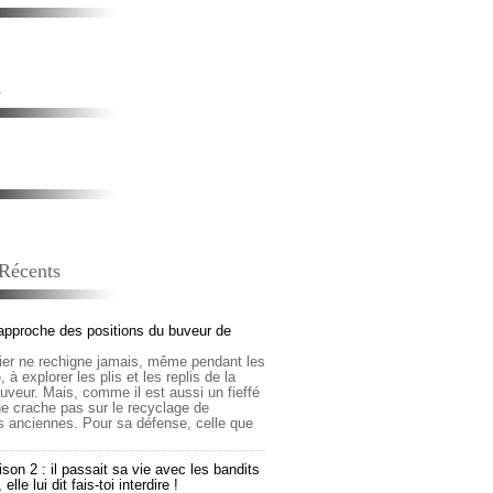
s
 Récents
approche des positions du buveur de
lier ne rechigne jamais, même pendant les
 à explorer les plis et les replis de la
buveur. Mais, comme il est aussi un fieffé
 ne crache pas sur le recyclage de
s anciennes. Pour sa défense, celle que
son 2 : il passait sa vie avec les bandits
lle lui dit fais-toi interdire !