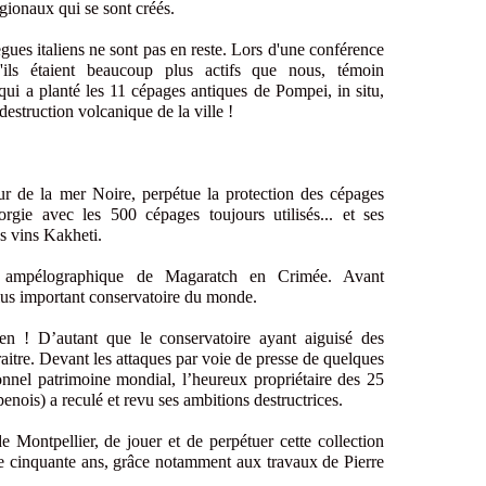
égionaux qui se sont créés.
gues italiens ne sont pas en reste. Lors d'une conférence
u'ils étaient beaucoup plus actifs que nous, témoin
ui a planté les 11 cépages antiques de Pompei, in situ,
destruction volcanique de la ville !
r de la mer Noire, perpétue la protection des cépages
gie avec les 500 cépages toujours utilisés... et ses
s vins Kakheti.
e ampélographique de Magaratch en Crimée. Avant
plus important conservatoire du monde.
-en ! D’autant que le conservatoire ayant aiguisé des
paraitre. Devant les attaques par voie de presse de quelques
nnel patrimoine mondial, l’heureux propriétaire des 25
nois) a reculé et revu ses ambitions destructrices.
Montpellier, de jouer et de perpétuer cette collection
e cinquante ans, grâce notamment aux travaux de Pierre