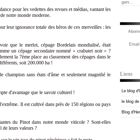
gars...
dance pour les vedettes des revues et médias, vantant les
es de notre monde moderne.
our leur ignorance totale des héros de ces merveilles : les
Abonne
Email
avoir que le merlot, cépage Bordelais mondialisé, était
comme un cépage secondaire nommé « crabutet noir » ?
lement la 7ème place au classement des cépages dans le
fférents, soit 200.000 ha !
Liens
 le champion sans états d'âme et seulement magniﬁé le
Le blog d'
pte d'avantage que le savoir culturel !
le blog d
l'extrême. Il est cultivé dans près de 150 régions ou pays
Blog d'He
iantes du Pinot dans notre monde viticole ? Sont-elles
 de leurs valeurs ?
sur le vin issu du pinot générique a fait le reste.