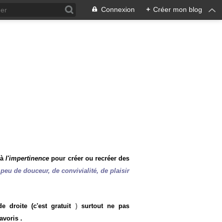
Connexion
+
Créer mon blog
 à
l'impertinence
pour créer ou recréer des
peu de douceur, de convivialité, de plaisir
 droite (c'est gratuit
)
surtout ne pas
avoris .