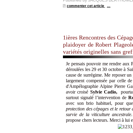
Published by JACQUES BERTHOME
commenter cet article
…
1ières Rencontres des Cépag
plaidoyer de Robert Plageole
variétés originelles sans gre
Je pensais pouvoir me rendre aux 
déroulées les 29 et 30 octobre à Sa
cause de surrégime. Me reposer un pe
largement compensée par celle d
d'Ampélographie Alpine Pierre Gal
avoir croisé
Sylvie Cadio,
pourtan
surtout signalé l’intervention de
Ro
avec son brio habituel, pour qu
protection des cépages et le retour a
survie de la viticulture ancestrale
propose chers lecteurs. Merci à lui e