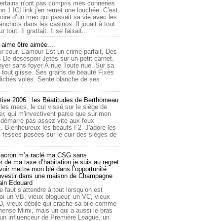
ertains n'ont pas compris mes conneries
on 1 ICI link j'en remet une louchée. C’est
toire d’un mec qui passait sa vie avec les
nchots dans les casinos. Il jouait à tout.
ur tout. Il grattait. Il se faisait...
ime être aimée...
r cour, L’amour Est un crime parfait, Des
 De désespoir Jetés sur un petit carnet.
oyer sans foyer À nue Toute nue. Sur sa
 tout glisse. Ses grains de beauté Fixés
lichés volés. Sente blanche de ses
.
tive 2006 : les Béatitudes de Berthomeau
 les mecs, le cul vissé sur le siège de
er, qui m'invectivent parce que sur mon
e démarre pas assez vite aux feux
... Bienheureux les beaufs ! 2- J'adore les
 fesses posées sur le cuir des sièges de
cron m’a raclé ma CSG sans
 de ma taxe d’habitation je suis au regret
oir mettre mon blé dans l’opportunité
investir dans une maison de Champagne
lain Edouard
le faut s’attendre à tout lorsqu’on est
 un VB, vieux blogueur, un VC, vieux
D, vieux débile qui crache sa bile comme
mmense Mimi, mais un qui a aussi le bras
 un influenceur de Première League, un