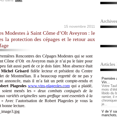
AU
dans
billet
Archive
15 novembre 2011
es Modestes à Saint Côme d’Olt Aveyron : le
s la protection des cépages et le retour aux
ffage
Premières Rencontres des Cépages Modestes qui se sont
int Côme d’Olt en Aveyron mais je n’ai pu le faire pour
Articles
u fait aussi parti de ce je dois faire. Mon absence était
e
Michel Grisard
fidèle lecteur et président du Centre
et de Montmélian. Il a beaucoup regretté de ne pas y
Première 
t annoncée, mais il m’a fait un petit compte-rendu et
Vin…
bert Plageoles
www.vins-plageoles.com
qui a plaidé,
Votre Tau
mois d’été,
e soient menés les «
deux combats conjugués de la
libido du 
ux variétés originelles sans greffage sont essentiels à la
ramier, il
.
» Avec l’autorisation de Robert Plageoles je vous la
chronique
je...
t bonne lecture.
V de V sai
manchots, e