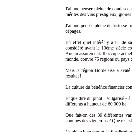
J'ai une pensée pleine de condescen
mérites des vins prestigieux, gloir
J'ai une pensée pleine de tristesse p
cépages.
En effet quel intérêt y a-t-il de s
considéré avant le 19ème siècle 
Aucun assurément. Il occupe actuel
monde, couvre 75 régions ou pays di
Mais la région Bordelaise a avalé
résultat !
La culture du bénéﬁce financier com
Et que dire du pinot « vulgarisé » à 
différents à hauteur de 60 000 ha.
Que fait-on des 39 différentes var
connues des vignerons ? Que reste-il
L'oubli a bien œuvré, la focalisation 