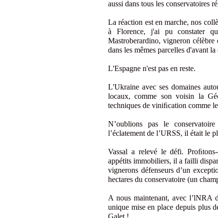
aussi dans tous les conservatoires r
La réaction est en marche, nos collè
à Florence, j'ai pu constater q
Mastroberardino, vigneron célèbre q
dans les mêmes parcelles d'avant la 
L'Espagne n'est pas en reste.
L'Ukraine avec ses domaines autou
locaux, comme son voisin la Géor
techniques de viniﬁcation comme le
N’oublions pas le conservatoir
l’éclatement de l’URSS, il était le 
Vassal a relevé le défi. Proﬁtons
appétits immobiliers, il a failli dis
vignerons défenseurs d’un exceptio
hectares du conservatoire (un champe
A nous maintenant, avec l’lNRA de 
unique mise en place depuis plus d
Galet !