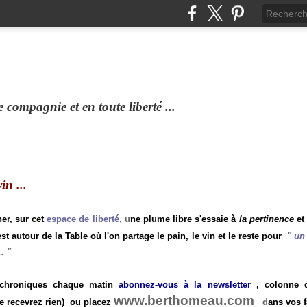
compagnie et en toute liberté ...
n ...
ner, sur cet
espace de liberté
, u
ne plume libre s'essaie à
la pertinence
et
st autour de la Table où l'on partage le pain, le vin et le reste pour
"
un 
.
"
 chroniques chaque matin
abonnez-vous à la newsletter
, colonne de
www.berthomeau.com
e recevrez rien)
ou placez
d
ans vos f