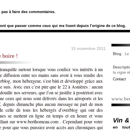
ez pas à faire des commentaires.
font que passer comme ceux qui me lisent depuis l'origine de ce blog.
15 novembre 2011
Blog
: L
e boire !
Descript
tranquille surtout lorsque vous confiez vos intérêts à un
la vigne e
re diffusion entre ses mains sans avoir à vous rendre des
Contact
erblog, mon hébergeur, s’est bâti et développé grâce aux
je suis. Avec eux c’est pire que le 22 à Asnières : aucun
douille nos serveurs, que l’on se justifie à postériori avec
 ceux qui nous sont délivrés dans les aéroports et les
www.ber
Bref, depuis dimanche plus aucun message ne part de mon
de celle de tous les hébergés d’overblog qui ont des
ues se mettent en ligne en temps et en heure et vous
Vin &
llant sur
www.berthomeau.com
. Cependant pour votre
rne pour que vous puissiez avoir accès aux chroniques qui
en tout