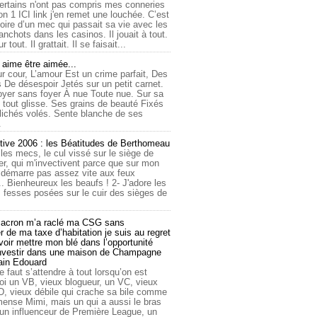
ertains n'ont pas compris mes conneries
on 1 ICI link j'en remet une louchée. C’est
toire d’un mec qui passait sa vie avec les
nchots dans les casinos. Il jouait à tout.
ur tout. Il grattait. Il se faisait...
ime être aimée...
r cour, L’amour Est un crime parfait, Des
 De désespoir Jetés sur un petit carnet.
oyer sans foyer À nue Toute nue. Sur sa
 tout glisse. Ses grains de beauté Fixés
lichés volés. Sente blanche de ses
.
tive 2006 : les Béatitudes de Berthomeau
 les mecs, le cul vissé sur le siège de
er, qui m'invectivent parce que sur mon
e démarre pas assez vite aux feux
... Bienheureux les beaufs ! 2- J'adore les
 fesses posées sur le cuir des sièges de
cron m’a raclé ma CSG sans
 de ma taxe d’habitation je suis au regret
oir mettre mon blé dans l’opportunité
investir dans une maison de Champagne
lain Edouard
le faut s’attendre à tout lorsqu’on est
 un VB, vieux blogueur, un VC, vieux
D, vieux débile qui crache sa bile comme
mmense Mimi, mais un qui a aussi le bras
 un influenceur de Première League, un