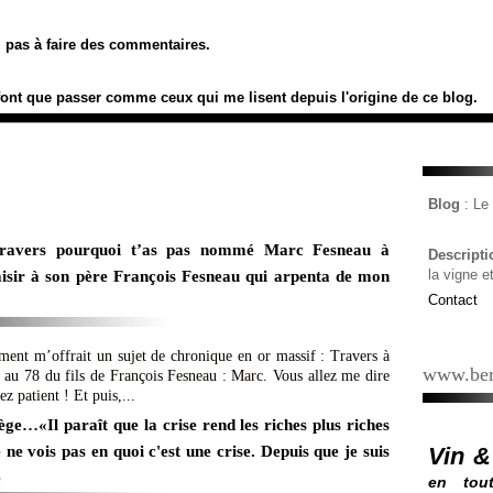
ez pas à faire des commentaires.
font que passer comme ceux qui me lisent depuis l'origine de ce blog.
Blog
: L
Travers pourquoi t’as pas nommé Marc Fesneau à
Descript
la vigne e
laisir à son père François Fesneau qui arpenta de mon
Contact
ment m’offrait un sujet de chronique en or massif : Travers à
www.ber
ée au 78 du fils de François Fesneau : Marc. Vous allez me dire
z patient ! Et puis,...
ège…«Il paraît que la crise rend les riches plus riches
Vin &
 ne vois pas en quoi c'est une crise. Depuis que je suis
e
en tout