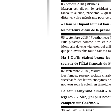
03 octobre 2018 ( #
Billet
)
Macron est, dit-on, le président 
rancœur aucune, proclame « qu’il
distante, voire méprisante pour cert
« Dans le Dupont tout est bon »
les porteurs d’eau de la press
08 septembre 2018 ( #
berthomeau
Plus putassier comme titre ça n’
Monoprix devenu vigneron qui affi
que je n’avais plus tout à fait ma ra
Ha ! Qu’ils étaient beaux les 
sociaux de l’État français du 
02 septembre 2018 ( #
Billet
)
Les fameux réseaux sociaux charri
succédanés des lettres anonymes des
nouveau sous le soleil, en témoigne 
Le soir Talleyrand aimait « 
légères » « Sire, j'ai plus beso
comptez sur Carême. »
30 août 2018 ( #
Billet
)