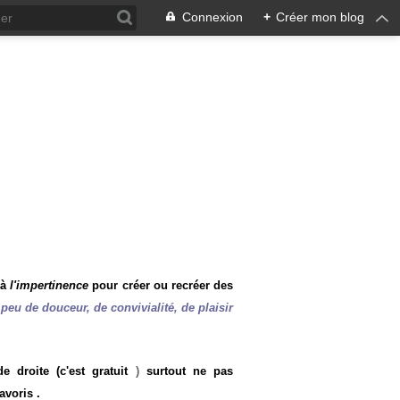
Connexion
+
Créer mon blog
 à
l'impertinence
pour créer ou recréer des
peu de douceur, de convivialité, de plaisir
 droite (c'est gratuit
)
surtout ne pas
avoris .