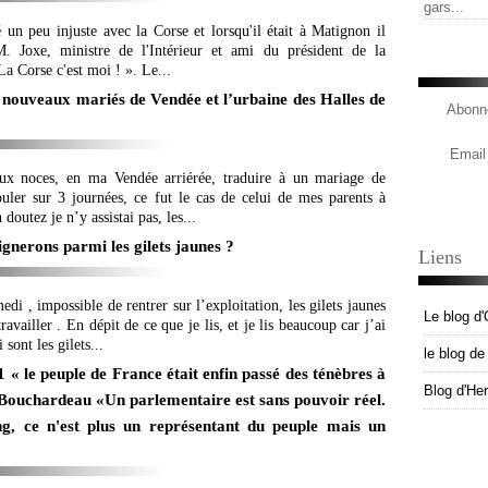
gars...
 un peu injuste avec la Corse et lorsqu'il était à Matignon il
M. Joxe, ministre de l'Intérieur et ami du président de la
La Corse c'est moi ! ». Le...
 nouveaux mariés de Vendée et l’urbaine des Halles de
Abonne
Email
aux noces, en ma Vendée arriérée, traduire à un mariage de
ouler sur 3 journées, ce fut le cas de celui de mes parents à
outez je n’y assistai pas, les...
vignerons parmi les gilets jaunes ?
Liens
i , impossible de rentrer sur l’exploitation, les gilets jaunes
Le blog d'
vailler . En dépit de ce que je lis, et je lis beaucoup car j’ai
sont les gilets...
le blog d
« le peuple de France était enfin passé des ténèbres à
Blog d'He
 Bouchardeau «Un parlementaire est sans pouvoir réel.
g, ce n'est plus un représentant du peuple mais un