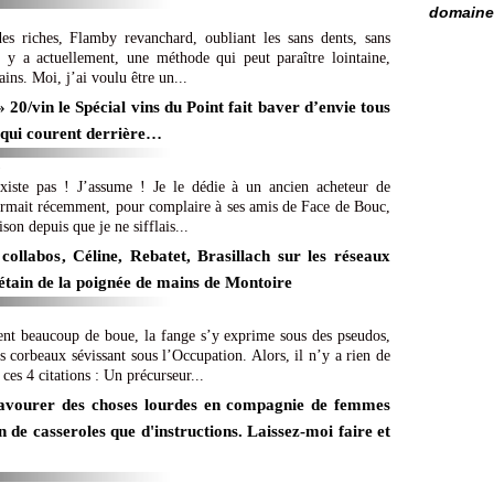
domaine 
des riches, Flamby revanchard, oubliant les sans dents, sans
 y a actuellement, une méthode qui peut paraître lointaine,
ains. Moi, j’ai voulu être un...
 20/vin le Spécial vins du Point fait baver d’envie tous
e qui courent derrière…
)
existe pas ! J’assume ! Je le dédie à un ancien acheteur de
rmait récemment, pour complaire à ses amis de Face de Bouc,
ison depuis que je ne sifflais...
collabos, Céline, Rebatet, Brasillach sur les réseaux
Pétain de la poignée de mains de Montoire
ent beaucoup de boue, la fange s’y exprime sous des pseudos,
 corbeaux sévissant sous l’Occupation. Alors, il n’y a rien de
ces 4 citations : Un précurseur...
savourer des choses lourdes en compagnie de femmes
in de casseroles que d'instructions. Laissez-moi faire et