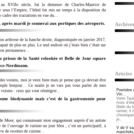
t au XVIIe siècle, fut la demeure de Charles-Maurice de
 sous l’Empire, l’hôtel fut mis un temps à la disposition du
e cadre des tractations en vue du...
, après mardi je sonnerai aux portiques des aéroports.
Archive
on arthrose de la hanche droite, diagnostiquée en janvier 2017,
apait de plus en plus. Le seul endroit où j’étais bien c’était sur
 en permanence...
la prison de la Santé relookée et Belle de Jour square
ice-Nordmann.
Articles
des voisins, moi je veux bien mais je pense que ça devrait être
imple bonjour… Ce matin je ne vais pas vous parler de mes
Première 
voisins : ceux qui vont réintégrer...
Vin…
Votre Tau
sonne biodynamie mais c’est de la gastronomie pour
mois d’été,
libido du 
ramier, il
chronique
je...
 de Moor, qui connaissant mon engagement auprès d’un autiste
de l’ouvrage Je cuisine un jour bleu ; c’est un participatif, à
V de V sai
re de recettes de cuisine...
manchots, e