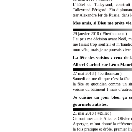
L’hôtel de Talleyrand, construi
Talleyrand-Périgord. Fin diplomate
tsar Alexandre Ier de Russie, dans l
Mes amis, si Dieu me prête vie
29 janvier 2018 ( #
berthomeau
)
J’ai pris ma décision avant Noël, m
me faisait trop souffrir et m’handic
mon vélo, mais je ne pouvais vivre
La fête des voisins : ceux de 
Albert Cachot rue Léon-Maur
27 mai 2018 ( #
berthomeau
)
Samedi on me dit que c’est la fête 
la fête au quotidien comme un s
voisins du bâtiment 1 mais d’autres 
Je cuisine un jour bleu, ça 
gourmets autistes.
21 mai 2018 ( #
Billet
)
Ce sont mes amis Alice et Olivier
Asperger, m’ont donné la référence 
la fois pratique et drôle, premier liv