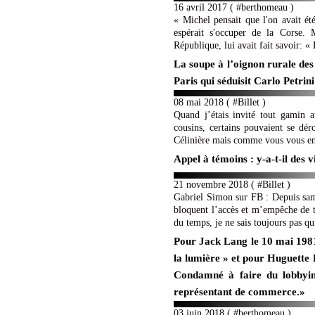
16 avril 2017 ( #
berthomeau
)
« Michel pensait que l'on avait été
espérait s'occuper de la Corse. 
République, lui avait fait savoir: « 
La soupe à l’oignon rurale des
Paris qui séduisit Carlo Petrini
08 mai 2018 ( #
Billet
)
Quand j’étais invité tout gamin 
cousins, certains pouvaient se dér
Célinière mais comme vous vous en d
Appel à témoins : y-a-t-il des 
21 novembre 2018 ( #
Billet
)
Gabriel Simon sur FB : Depuis samed
bloquent l’accès et m’empêche de tra
du temps, je ne sais toujours pas qui 
Pour Jack Lang le 10 mai 1981 
la lumière » et pour Huguette
Condamné à faire du lobbyin
représentant de commerce.»
03 juin 2018 ( #
berthomeau
)