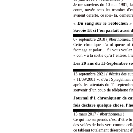
Je me souviens du 10 mai 1981, la fê
court, noyée sous les trombes d'
avaient déferlé, ce soir- là, demeur
« Du sang sur le reblochon »
Savoie Et si l’on parlait aussi
07 septembre 2018 ( #
berthomeau
Cette chronique n’a ni queue ni t
fromage et polar… Si vous voulez b
« con » à la sortie qu’à l’entrée. F
Les 20 ans du 11-Septembre sou
13 septembre 2021 ( #
écrits des aut
« 11/09/2001 », d'Art Spiegelman 
après les attentats du 11 septembr
souvenir d’un coup de téléphone fix
Journal d’1 chroniqueur de ca
fois déclare quelque chose, 
15 mars 2017 ( #
berthomeau
)
Ce qui me surprends c’est d’être lu
des volées de bois vert comme celle
ce tableau totalement désespérant d