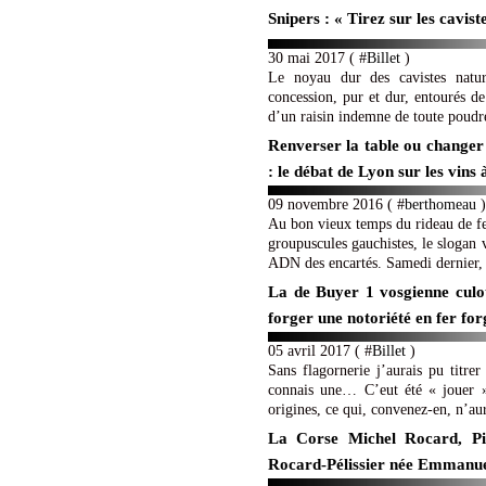
Snipers : « Tirez sur les caviste
30 mai 2017 ( #
Billet
)
Le noyau dur des cavistes natur
concession, pur et dur, entourés de
d’un raisin indemne de toute poudre
Renverser la table ou changer 
: le débat de Lyon sur les vins 
09 novembre 2016 ( #
berthomeau
)
Au bon vieux temps du rideau de fe
groupuscules gauchistes, le slogan v
ADN des encartés. Samedi dernier, 
La de Buyer 1 vosgienne culot
forger une notoriété en fer for
05 avril 2017 ( #
Billet
)
Sans flagornerie j’aurais pu titre
connais une… C’eut été « jouer »
origines, ce qui, convenez-en, n’aur
La Corse Michel Rocard, Pie
Rocard-Pélissier née Emmanu