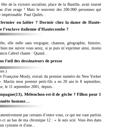
te de la victoire socialiste, place de la Bastille, avait tourné
eau d'un orage ! Mais le souvenir des 200.000 personnes qui
e impérissable. Paul Quilès...
 fermier ou laitier ? Dormir chez la dame de Haute-
 de l’enclave italienne d’Hautecombe ?
)
ête, elle mêle sans vergogne, chanson, géographie, histoire,
ien me suivre vous serez, si je puis m’exprimer ainsi, moins
rancis Cabrel chante : Quand...
s l'œil des dessinateurs de presse
res
)
et Françoise Mouly, extrait du premier numéro du New Yorker
e. Martin mon premier petit-fils a eu 20 ans le 8 septembre,
e, le 11 septembre 2001, depuis...
mpagne(13), Mélenchon est-il de gôche ? Fillon pour 1
l’honnête homme…
 attentivement par certains d’entre vous, ce qui me vaut parfois
-ci au bas de ma chronique 12 : « Je suis scié. Vous êtes dans
'un cynisme et d'une...