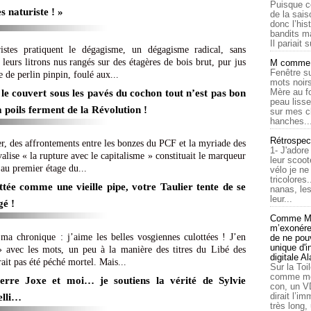
Puisque c
s naturiste ! »
de la sais
donc l’his
bandits ma
Il pariait s
istes pratiquent le dégagisme, un dégagisme radical, sans
 leurs litrons nus rangés sur des étagères de bois brut, pur jus
M comme a
Fenêtre su
 de perlin pinpin, foulé aux...
mots noirs
Mère au f
le couvert sous les pavés du cochon tout n’est pas bon
peau lisse
à poils ferment de la Révolution !
sur mes c
hanches..
Rétrospec
r, des affrontements entre les bonzes du PCF et la myriade des
1- J'adore
alise « la rupture avec le capitalisme » constituait le marqueur
leur scoot
au premier étage du...
vélo je n
tricolores
tée comme une vieille pipe, votre Taulier tente de se
nanas, les
leur...
gé !
Comme Ma
m’exonérer
r ma chronique : j’aime les belles vosgiennes culottées ! J’en
de ne pouv
unique d'
 avec les mots, un peu à la manière des titres du Libé des
digitale A
ait pas été péché mortel. Mais...
Sur la Toi
comme moi
rre Joxe et moi… je soutiens la vérité de Sylvie
con, un V
dirait l’i
elli…
très long,