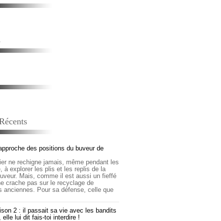
s
 Récents
approche des positions du buveur de
lier ne rechigne jamais, même pendant les
 à explorer les plis et les replis de la
buveur. Mais, comme il est aussi un fieffé
 ne crache pas sur le recyclage de
s anciennes. Pour sa défense, celle que
son 2 : il passait sa vie avec les bandits
lle lui dit fais-toi interdire !