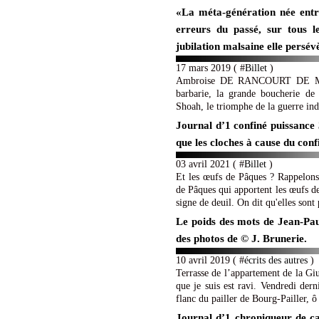
«La méta-génération née entr
erreurs du passé, sur tous l
jubilation malsaine elle persév
17 mars 2019 ( #
Billet
)
Ambroise DE RANCOURT DE MIM
barbarie, la grande boucherie de
Shoah, le triomphe de la guerre indu
Journal d’1 confiné puissance 
que les cloches à cause du con
03 avril 2021 ( #
Billet
)
Et les œufs de Pâques ? Rappelons 
de Pâques qui apportent les œufs de 
signe de deuil. On dit qu'elles sont
Le poids des mots de Jean-Pau
des photos de © J. Brunerie.
10 avril 2019 ( #
écrits des autres
)
Terrasse de l’appartement de la Gi
que je suis est ravi. Vendredi der
flanc du pailler de Bourg-Pailler, ô
Journal d’1 chroniqueur de ca