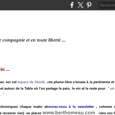
compagnie et en toute liberté ...
n ...
ner, sur cet
espace de liberté
, u
ne plume libre s'essaie à
la pertinence
et
st autour de la Table où l'on partage le pain, le vin et le reste pour
"
un 
.
"
 chroniques chaque matin
abonnez-vous à la newsletter
, colonne de
www.berthomeau.com
e recevrez rien)
ou placez
d
ans vos f