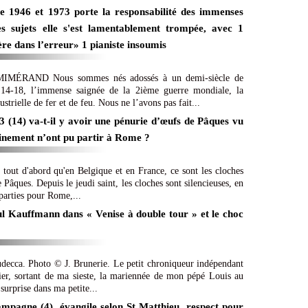
e 1946 et 1973 porte la responsabilité des immenses
es sujets elle s'est lamentablement trompée, avec 1
ère dans l’erreur» 1 pianiste insoumis
ÉRAND Nous sommes nés adossés à un demi-siècle de
 14-18, l’immense saignée de la 2ième guerre mondiale, la
strielle de fer et de feu. Nous ne l’avons pas fait...
3 (14) va-t-il y avoir une pénurie d’œufs de Pâques vu
finement n’ont pu partir à Rome ?
tout d'abord qu'en Belgique et en France, ce sont les cloches
Pâques. Depuis le jeudi saint, les cloches sont silencieuses, en
 parties pour Rome,...
l Kauffmann dans « Venise à double tour » et le choc
udecca. Photo © J. Brunerie. Le petit chroniqueur indépendant
nier, sortant de ma sieste, la mariennée de mon pépé Louis au
 surprise dans ma petite...
mpagne (4), évangile selon St Matthieu, respect pour