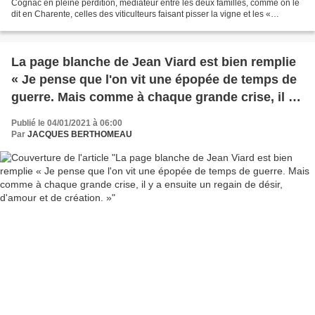
Cognac en pleine perdition, médiateur entre les deux familles, comme on le
dit en Charente, celles des viticulteurs faisant pisser la vigne et les «
saigneurs », pardon les seigneurs...
La page blanche de Jean Viard est bien remplie
« Je pense que l'on vit une épopée de temps de
guerre. Mais comme à chaque grande crise, il y
a ensuite un regain de désir, d'amour et de
Publié le 04/01/2021 à 06:00
création. »
Par
JACQUES BERTHOMEAU