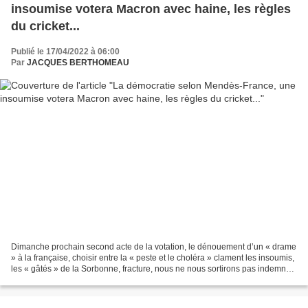
insoumise votera Macron avec haine, les règles
du cricket...
Publié le 17/04/2022 à 06:00
Par
JACQUES BERTHOMEAU
Dimanche prochain second acte de la votation, le dénouement d’un « drame
» à la française, choisir entre la « peste et le choléra » clament les insoumis,
les « gâtés » de la Sorbonne, fracture, nous ne nous sortirons pas indemnes
de ce choc entre populisme...