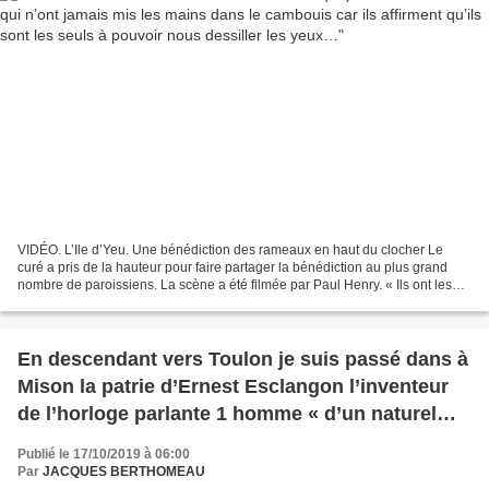
VIDÉO. L’Ile d’Yeu. Une bénédiction des rameaux en haut du clocher Le
curé a pris de la hauteur pour faire partager la bénédiction au plus grand
nombre de paroissiens. La scène a été filmée par Paul Henry. « Ils ont les
mains propres, mais ils n’ont...
En descendant vers Toulon je suis passé dans à
Mison la patrie d’Ernest Esclangon l’inventeur
de l’horloge parlante 1 homme « d’un naturel
gai, d’un caractère enjoué, plaisantant à propos
Publié le 17/10/2019 à 06:00
de tout. “Jamais sérieux”, disait sa famille. »
Par
JACQUES BERTHOMEAU