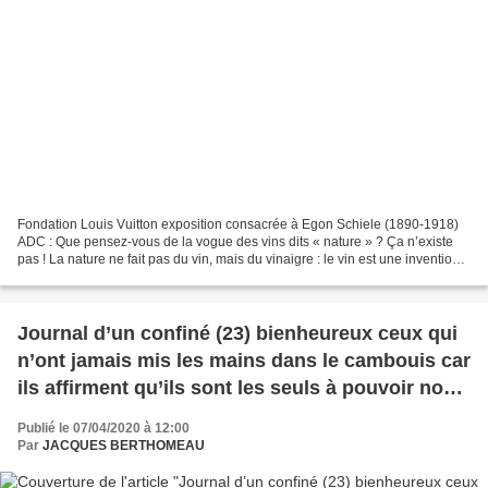
Fondation Louis Vuitton exposition consacrée à Egon Schiele (1890-1918)
ADC : Que pensez-vous de la vogue des vins dits « nature » ? Ça n’existe
pas ! La nature ne fait pas du vin, mais du vinaigre : le vin est une invention
de l’homme. Le vin nature...
Journal d’un confiné (23) bienheureux ceux qui
n’ont jamais mis les mains dans le cambouis car
ils affirment qu’ils sont les seuls à pouvoir nous
dessiller les yeux…
Publié le 07/04/2020 à 12:00
Par
JACQUES BERTHOMEAU