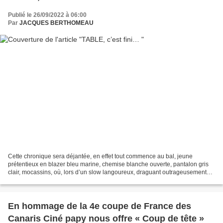
Publié le 26/09/2022 à 06:00
Par
JACQUES BERTHOMEAU
Cette chronique sera déjantée, en effet tout commence au bal, jeune
prétentieux en blazer bleu marine, chemise blanche ouverte, pantalon gris
clair, mocassins, où, lors d’un slow langoureux, draguant outrageusement
celle qui, bien plus tard, deviendra...
En hommage de la 4e coupe de France des
Canaris Ciné papy nous offre « Coup de tête »