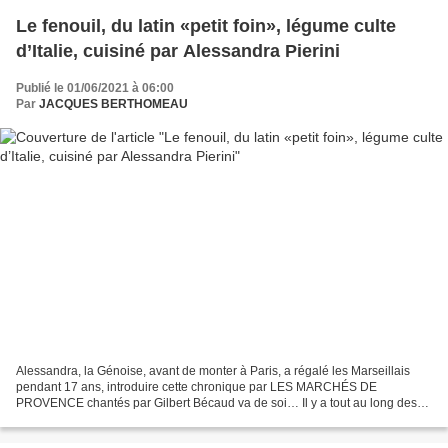
Le fenouil, du latin «petit foin», légume culte
d’Italie, cuisiné par Alessandra Pierini
Publié le 01/06/2021 à 06:00
Par
JACQUES BERTHOMEAU
Alessandra, la Génoise, avant de monter à Paris, a régalé les Marseillais
pendant 17 ans, introduire cette chronique par LES MARCHÉS DE
PROVENCE chantés par Gilbert Bécaud va de soi… Il y a tout au long des
marchés de Provence Qui sentent, le matin, la...