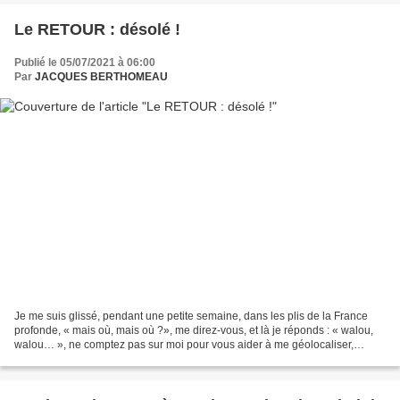
Le RETOUR : désolé !
Publié le 05/07/2021 à 06:00
Par
JACQUES BERTHOMEAU
Je me suis glissé, pendant une petite semaine, dans les plis de la France
profonde, « mais où, mais où ?», me direz-vous, et là je réponds : « walou,
walou… », ne comptez pas sur moi pour vous aider à me géolocaliser,
comme on dit du côté de Google Maps....