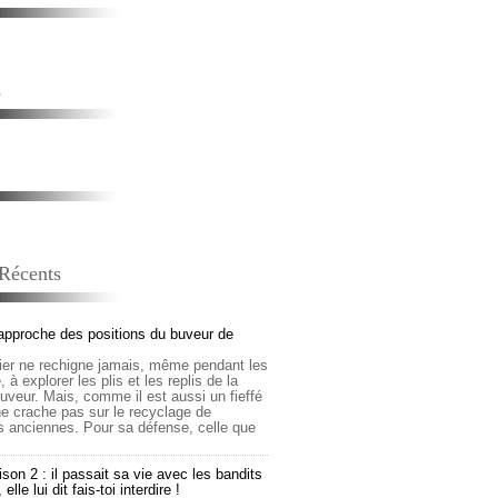
s
 Récents
approche des positions du buveur de
lier ne rechigne jamais, même pendant les
 à explorer les plis et les replis de la
buveur. Mais, comme il est aussi un fieffé
 ne crache pas sur le recyclage de
s anciennes. Pour sa défense, celle que
son 2 : il passait sa vie avec les bandits
lle lui dit fais-toi interdire !