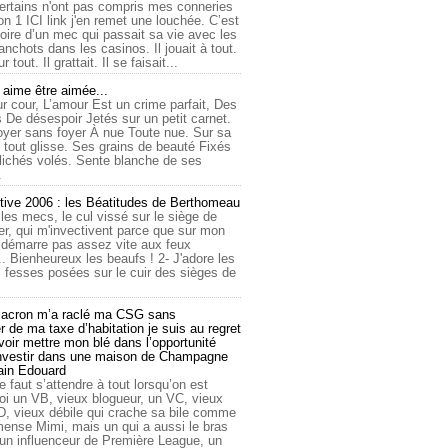
ertains n'ont pas compris mes conneries
on 1 ICI link j'en remet une louchée. C’est
toire d’un mec qui passait sa vie avec les
nchots dans les casinos. Il jouait à tout.
ur tout. Il grattait. Il se faisait...
ime être aimée...
r cour, L’amour Est un crime parfait, Des
 De désespoir Jetés sur un petit carnet.
oyer sans foyer À nue Toute nue. Sur sa
 tout glisse. Ses grains de beauté Fixés
lichés volés. Sente blanche de ses
.
tive 2006 : les Béatitudes de Berthomeau
 les mecs, le cul vissé sur le siège de
er, qui m'invectivent parce que sur mon
e démarre pas assez vite aux feux
... Bienheureux les beaufs ! 2- J'adore les
 fesses posées sur le cuir des sièges de
cron m’a raclé ma CSG sans
 de ma taxe d’habitation je suis au regret
oir mettre mon blé dans l’opportunité
investir dans une maison de Champagne
lain Edouard
le faut s’attendre à tout lorsqu’on est
 un VB, vieux blogueur, un VC, vieux
D, vieux débile qui crache sa bile comme
mmense Mimi, mais un qui a aussi le bras
 un influenceur de Première League, un