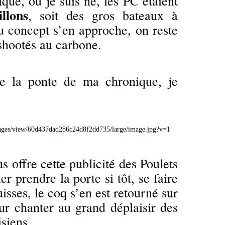
ique, où je suis né, les PC étaient
llons
, soit des gros bateaux à
 concept s’en approche, on reste
shootés au carbone.
e la ponte de ma chronique, je
s offre cette publicité des Poulets
r prendre la porte si tôt, se faire
suisses, le coq s’en est retourné sur
ur chanter au grand déplaisir des
isiens.