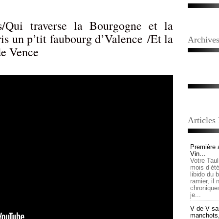
/Qui traverse la Bourgogne et la
is un p’tit faubourg d’Valence /Et la
Archive
de Vence
Articles
Première 
Vin…
Votre Tau
mois d’été,
libido du 
ramier, il
chronique
je...
V de V sai
manchots, e