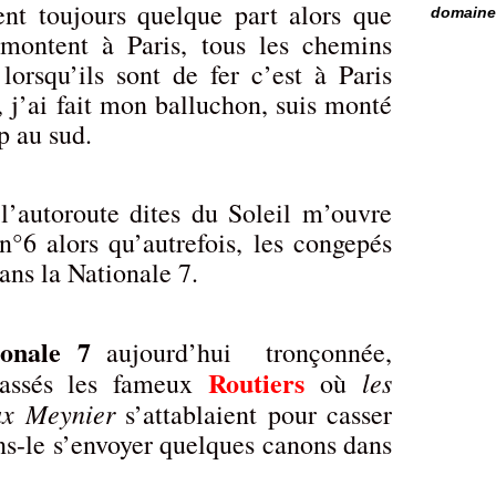
ent toujours quelque part alors que
domaine 
 montent à Paris, tous les chemins
rsqu’ils sont de fer c’est à Paris
f, j’ai fait mon balluchon, suis monté
p au sud.
l’autoroute dites du Soleil m’ouvre
 n°6 alors qu’autrefois, les congepés
dans la Nationale 7.
ionale 7
aujourd’hui tronçonnée,
Routiers
les
assés les fameux
où
ax Meynier
s’attablaient pour casser
ns-le s’envoyer quelques canons dans