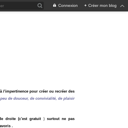
Connexion
+
Créer mon blog
 à
l'impertinence
pour créer ou recréer des
peu de douceur, de convivialité, de plaisir
 droite (c'est gratuit
)
surtout ne pas
avoris .