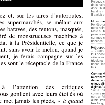
Puisque c
de la sais
donc l’his
bandits ma
nez et, sur les aires d’autoroutes,
Il pariait s
es supermarchés, se mêlant aux
M comme a
Fenêtre su
des bataves, des teutons, masqués,
mots noirs
Mère au f
 tiré de monstrueuses machines à
peau lisse
sur mes c
idat à la Présidentielle, ce que je
hanches..
ant, sans avoir le melon, quand je
Rétrospec
1- J'adore
uent, je ferais campagne sur les
leur scoot
vélo je n
tricolores
les sont le réceptacle de la France
nanas, les
leur...
Comme Ma
m’exonérer
de ne pouv
unique d'
à l’attention des critiques
digitale A
Sur la Toi
us gonflent avec leurs étoilés où
comme moi
con, un V
à quand
e met jamais les pieds, «
dirait l’i
très long,