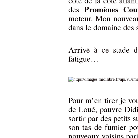
côté de la côte atlant
Promènes Coui
des
moteur. Mon nouveau
dans le domaine des 
Arrivé à ce stade d
fatigue…
Pour m’en tirer je vou
de Loué, pauvre Didie
sortir par des petits 
son tas de fumier po
nouveaux voisins par