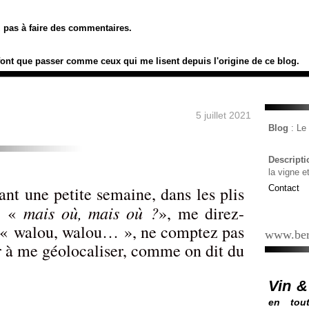
ez pas à faire des commentaires.
font que passer comme ceux qui me lisent depuis l'origine de ce blog.
5 juillet 2021
Blog
: L
Descript
la vigne e
ant une petite semaine, dans les plis
Contact
mais où, mais où ?
e, «
», me direz-
 : « walou, walou… », ne comptez pas
www.ber
r à me géolocaliser, comme on dit du
Vin &
en tout