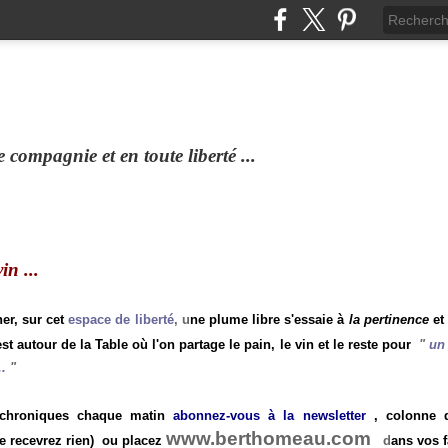
compagnie et en toute liberté ...
n ...
ner, sur cet
espace de liberté
, u
ne plume libre s'essaie à
la pertinence
et
st autour de la Table où l'on partage le pain, le vin et le reste pour
"
un 
.
"
 chroniques chaque matin
abonnez-vous à la newsletter
, colonne de
www.berthomeau.com
e recevrez rien)
ou placez
d
ans vos f