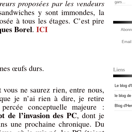
reurs proposées par les vendeurs
gars...
sandwiches y sont immondes, la
sée à tous les étages. C’est pire
ques Borel
ICI
.
Abonne
Email
mes œufs durs.
Liens
Le blog d'
 vous ne saurez rien, entre nous,
que je n’ai rien à dire, je retire
le blog d
percée conceptuelle majeure :
Blog d'He
pt de l’invasion des PC
, dont je
dans une prochaine chronique. Du