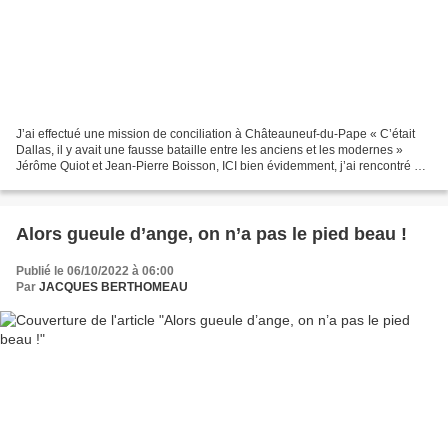
J’ai effectué une mission de conciliation à Châteauneuf-du-Pape « C’était
Dallas, il y avait une fausse bataille entre les anciens et les modernes »
Jérôme Quiot et Jean-Pierre Boisson, ICI bien évidemment, j’ai rencontré à
peu près tout le monde, c’est...
Alors gueule d’ange, on n’a pas le pied beau !
Publié le 06/10/2022 à 06:00
Par
JACQUES BERTHOMEAU