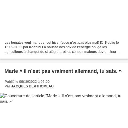
Les tomates vont manquer cet hiver (et ce n’est pas plus mal) ICI Publié le
16/09/2022 par Konbini La hausse des prix de l’énergie oblige les
agriculteurs à changer de stratégie… et les consommateurs devront leur
emboîter le pas. Les légumes cultivés...
Marie « Il n’est pas vraiment allemand, tu sais. »
Publié le 09/10/2022 à 06:00
Par
JACQUES BERTHOMEAU