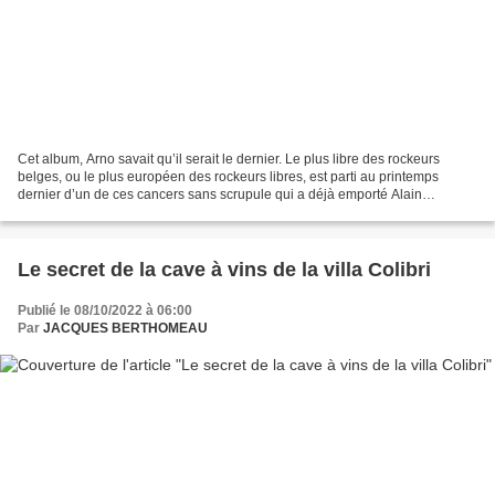
Cet album, Arno savait qu’il serait le dernier. Le plus libre des rockeurs
belges, ou le plus européen des rockeurs libres, est parti au printemps
dernier d’un de ces cancers sans scrupule qui a déjà emporté Alain
Bashung. Tom Waits, auquel on pouvait...
Le secret de la cave à vins de la villa Colibri
Publié le 08/10/2022 à 06:00
Par
JACQUES BERTHOMEAU