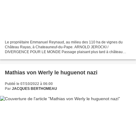
Le propriétaire Emmanuel Reynaud, au milieu des 110 ha de vignes du
Château Rayas, à Chateauneuf-du-Pape. ARNOLD JEROCKI /
DIVERGENCE POUR LE MONDE Passage plaisant plus tard à château
Rayas où Emmanuel Raynaud nous reçoit longuement pour nous
expliquer...
Mathias von Werly le huguenot nazi
Publié le 07/10/2022 à 06:00
Par
JACQUES BERTHOMEAU