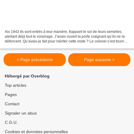
Aix 1943 Ils sont entrés à leur manière, frappant le sol de leurs semelles,
alertant déjà tout le voisinage. J’avais ouvert la porte craignant qu’ils ne la
défoncent. Qu’avais-je fait pour mériter cette visite ? Le colonel s’est tourné
vers sont subalterne...
< Page précédente
Page suivante >
Hébergé par Overblog
Top articles
Pages
Contact
Signaler un abus
C.G.U.
Cookies et données personnelles