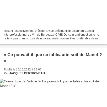
Ils sont respectivement, président, vice-président, directeur du Conseil
Interprofessionnel du Vin de Bordeaux (CIVB) De ce grand entretien je ne
retiens pas grand-chose de nouveau mais, comme il est préférable de ne
pas « tirer sur une ambulance », je...
« Ce pouvait-il que ce tableautin soit de Manet ?
»
Publié le 10/10/2022 à 06:00
Par
JACQUES BERTHOMEAU