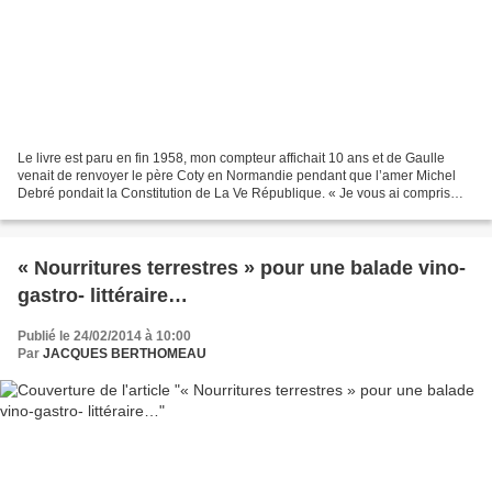
Le livre est paru en fin 1958, mon compteur affichait 10 ans et de Gaulle
venait de renvoyer le père Coty en Normandie pendant que l’amer Michel
Debré pondait la Constitution de La Ve République. « Je vous ai compris
lançait le 4 juin, « jours après son...
« Nourritures terrestres » pour une balade vino-
gastro- littéraire…
Publié le 24/02/2014 à 10:00
Par
JACQUES BERTHOMEAU