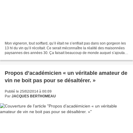
Mon vigneron, tout soiffard, qu’il était ne s’enfilait pas dans son gorgeon les
13 hl du vin qu’il récoltait. Ce serait méconnaître la réalité des maisonnées
paysannes des années 30. Ça faisait beaucoup de monde auquel s’ajoutait
les journaliers. Dans...
Propos d’académicien « un véritable amateur de
vin ne boit pas pour se désaltérer. »
Publié le 25/02/2014 à 00:09
Par
JACQUES BERTHOMEAU