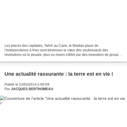
Les places des capitales, Tahrir au Caire, le Maïdan place de
l’Indépendance à Kiev sont devenues le cœur des soubresauts des
révolutions où le peuple, plus ou moins infiltré par des émeutiers de groupes
extrêmes dit de gauche ou de droite, religieux...
Une actualité rassurante : la terre est en vie !
Publié le 23/02/2014 à 00:09
Par
JACQUES BERTHOMEAU