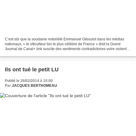
C’est sûr que la soudaine notoriété Emmanuel Giboulot dans les médias
nationaux, « le viticulteur bio le plus célèbre de France » dixit la Grand
Journal de Canal+ link suscite des sentiments contradictoires voire violents
dans le petit monde du vin y...
Ils ont tué le petit LU
Publié le 26/02/2014 à 10:00
Par
JACQUES BERTHOMEAU